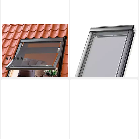
VELUX
VELUX
Hitzeschutz-Markise mit
Hitzeschutz-Markise
Haltekrallen MHL PK00 5060
Haltekrallen MHL Y80 5060
Tageslicht & Hitzeschutz
Tageslicht & Hitzeschutz
(9)
157,39 €
143,37 €
lieferbar - in 6-8 Werktagen bei dir
lieferbar - in 6-8 Werktagen bei dir