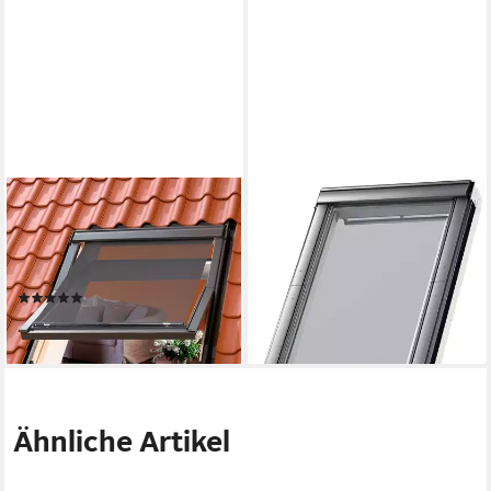
VELUX
VELUX
Hitzeschutz-Markise mit
Hitzeschutz-Markise
Haltekrallen MHL UK00 5060
Haltekrallen MHL Y40 5060
Tageslicht & Hitzeschutz
Tageslicht & Hitzeschutz
(1)
123,50 €
163,29 €
lieferbar - in 6-8 Werktagen bei dir
lieferbar - in 6-8 Werktagen bei dir
Ähnliche Artikel