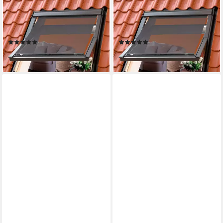
Hitzeschutz-Markise mit
Hitzeschutz-Markise mit
Haltekrallen MHL MK00 5060
Haltekrallen MHL 200 5060
Tageslicht & Hitzeschutz
Tageslicht & Hitzeschutz
(18)
(3)
122,88 €
115,33 €
lieferbar - in 6-8 Werktagen bei dir
lieferbar - in 6-8 Werktagen bei dir