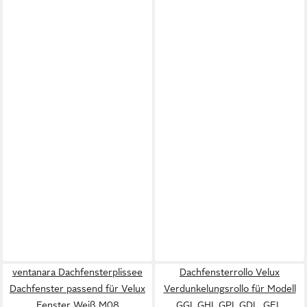
ventanara Dachfensterplissee
Dachfensterrollo Velux
Dachfenster passend für Velux
Verdunkelungsrollo für Modell
Fenster Weiß M08
GGL,GHL,GPL,GDL, GEL,