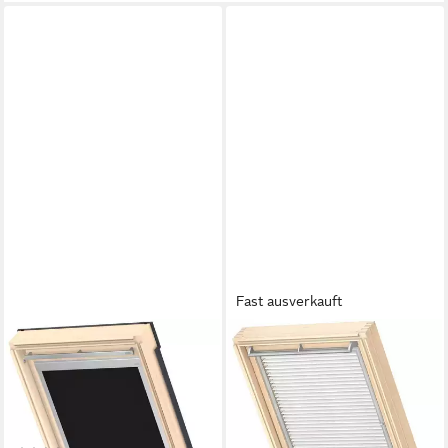
Fast ausverkauft
VELUX
VELUX
Verdunklungsrollo DBL C02
Jalousie VELUX PAL Jalousie
4249, verdunkelnd, ohne
Dachfenster Rollo [FARBE]
ab 113,90 €
Bohren, in Führungsschienen,
lieferbar - in 4-5 Werktagen bei dir
VELUX »Pick & Click!«,