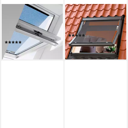
VELUX
VELUX
Hitzeschutz-Markise für
Hitzeschutz-Markise mit
Dachfenstergröße MHL CK
Haltekrallen MHL SK00 5060
00 5060 Tageslicht &
Tageslicht & Hitzeschutz
(21)
Hitzeschutz
156,59 €
(1)
lieferbar - in 6-8 Werktagen bei dir
102,98 €
lieferbar - in 6-8 Werktagen bei dir