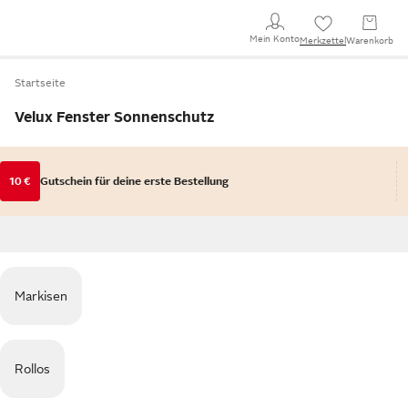
Mein Konto
Merkzettel
Warenkorb
Startseite
Velux Fenster Sonnenschutz
10 €
Gutschein für deine erste Bestellung
Markisen
Rollos