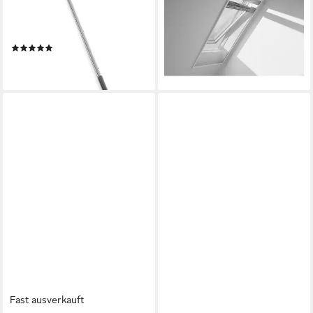
Teleskop-Bedienungsstange
0000SWL -
ZCT 200K für Fenster
Insektenschutzrollo
Rollläden Rollos, (1 St)
760x2000 mm (1-St)
(2)
163,90 €
37,90 €
lieferbar - in 4-5 Werktagen bei dir
lieferbar - in 4-5 Werktagen bei dir
Fast ausverkauft