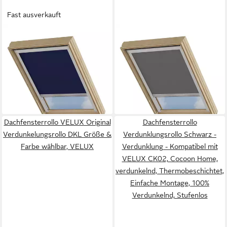
Fast ausverkauft
COCOON HOME
COCOON HOME
Dachfensterrollo
Dachfensterrollo
Verdunklungsrollo Dunkelblau
Verdunklungsrollo Dunkelgrau
- Verdunklung - Kompatibel
- Verdunklung - Kompatibel
mit VELUX FK04,
mit VELUX MK04,
ab 50,99 €
ab 52,99 €
verdunkelnd,
verdunkelnd,
lieferbar - in 4-5 Werktagen bei dir
lieferbar - in 4-5 Werktagen bei dir
Thermobeschichtet, Einfache
Thermobeschichtet, Einfache
Montage, 100% Verdunkelnd,
Montage, 100% Verdunkelnd,
Dachfensterrollo VELUX Original
Dachfensterrollo
Stufenlos
Stufenlos
Verdunkelungsrollo DKL Größe &
Verdunklungsrollo Schwarz -
Farbe wählbar, VELUX
Verdunklung - Kompatibel mit
VELUX CK02, Cocoon Home,
verdunkelnd, Thermobeschichtet,
Einfache Montage, 100%
Verdunkelnd, Stufenlos