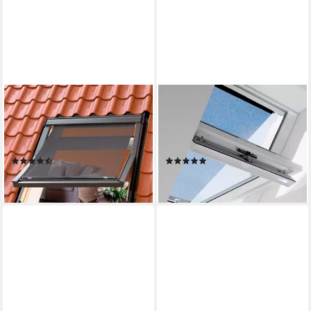
VELUX
VELUX
Hitzeschutz-Markise mit
Hitzeschutz-Markise mit
Haltekrallen MHL FK00 5060
Haltekrallen MHL 100 5060
Tageslicht & Hitzeschutz
Tageslicht & Hitzeschutz
(13)
(7)
115,84 €
101,67 €
lieferbar - in 6-8 Werktagen bei dir
lieferbar - in 6-8 Werktagen bei dir