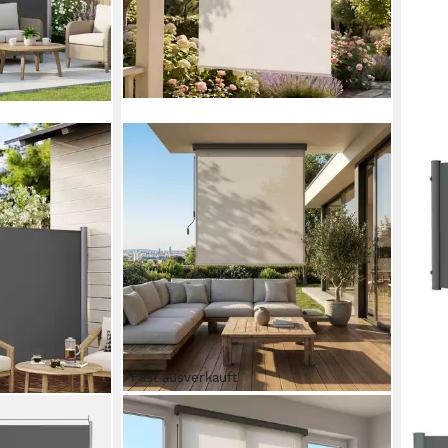
Fast ausverkauft
SONGMICS
KONI
 ausziehbar,
Seitenmarkise Senkrechtmarkise Alu,
Seit