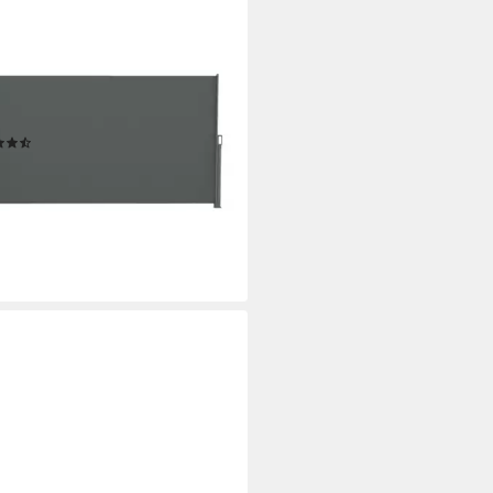
FERA
enmarkise Cadaqués Line
erfest + Privatsphäre + Schutz
n Wind & Sonne
(9)
3,49 €
UVP
79,50 €
%
rbar in 8 Wochen