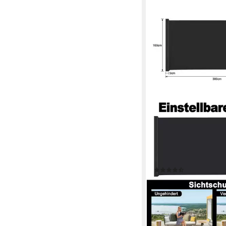
FIVMEN
Seitenmarkise Auszieh
Sonnenschutz mit Wa
Sichtschutz Markise fü
Terrasse, Garten
(12)
ab 62,99 €
UVP
129,98
-52%
lieferbar - in 5-6 Werktag