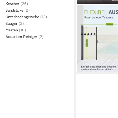
Kescher
Sandsäcke
JUSKYS
Seitenmarkise Dubai 
Unterbodengewebe
Sichtschutz, ausziehba
Sauger
wasserabweisend
Masten
(46)
Aquarium-Reiniger
ab 79,98 €
99,99 €
-20%
lieferbar - in 3-4 Werktag