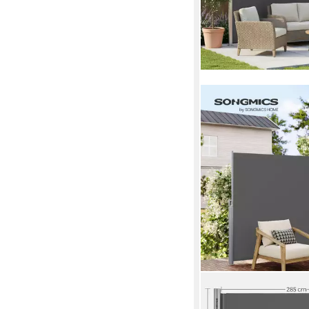
SONGMICS
Seitenarmmarkise Alu,