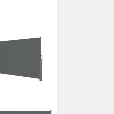
FERA
enmarkise Sitges wetterfest +