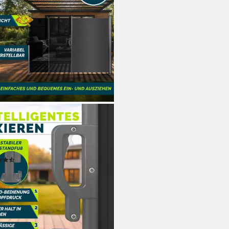
VEX
enmarkise tillvex® Seitenmarkise
iehbar Markise Wandmarkise
tschutz
(11)
9,79 €
rbar - in 3-4 Werktagen bei dir