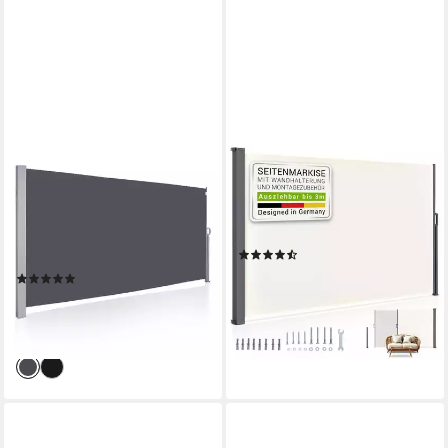
CLANMACY
JUSKYS
Seitenmarkise Sichtschutz
Seitenmarkise Dubai Sonnen-
Seitenmarkise Ausziehbar
& Sichtschutz, ausziehbar bis
Aluminium Sonnenschutz
3 m, wasserabweisend
(46)
Windschutz
ab 79,98 €
99,99 €
(2)
59,93 €
UVP
128,98 €
-20%
lieferbar - in 3-4 Werktagen bei dir
-54%
lieferbar - in 5-6 Werktagen bei dir