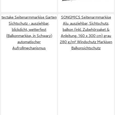
lieferbar - in 5-6 Werktagen bei dir
tectake Seitenarmmarkise Garten
SONGMICS Seitenarmmarkise
Sichtschutz - ausziehbar,
Alu, ausziehbar, Sichtschutz,
blickdicht, wetterfest
balkon (inkl. Zubehörpaket &
(Balkonmarkise, in Schwarz)
Anleitung, 160 x 300 cm) grau
automatischer
280 g/m² Windschutz Markisen
Aufrollmechanismus
Balkonsichtschutz