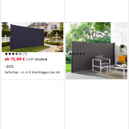
KONIFERA
KONIFERA
Seitenmarkise Sitges
Seitenmarkise Cadaqués Line
wetterfest + Privatsphäre +
wetterfest + Privatsphäre +
Schutz gegen Wind & Sonne
Schutz gegen Wind & Sonne
(7)
(9)
ab 72,99 €
ab 51,99 €
UVP
121,50 €
UVP
79,50 €
-40%
-35%
lieferbar - in 4-5 Werktagen bei dir
lieferbar in 8 Wochen