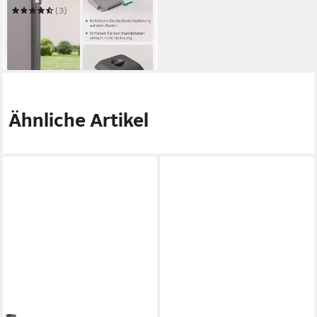
(3)
11,99 €
UVP
19,99 €
-40%
in 4-5 Werktagen bei dir
Ähnliche Artikel