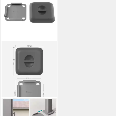
SONGMICS
Seitenmarkise
Bodenhalterung