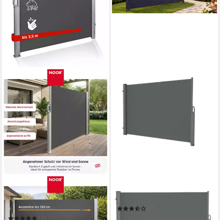
NOOR
KONIFERA
Seitenmarkise EXKLUSIV -
Seitenmarkise Sitges
ausziehbar - Sichschutz für
(7)
Balkon, Terrasse & Garten
ab 72,49 €
UVP
121,50 €
(1)