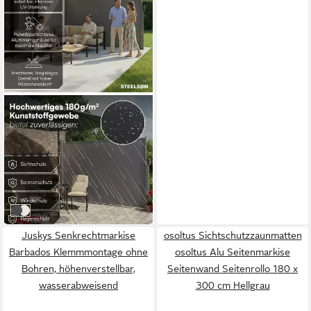
STEELSØN
Seitenmarkise Zirella mit
individuell einstellbarer
Länge
(15)
ab 60,99 €
UVP
129,99 €
-53%
in 2-3 Werktagen bei dir
Anthrazit
Beige
Juskys Senkrechtmarkise
osoltus Sichtschutzzaunmatten
Barbados Klemmmontage ohne
osoltus Alu Seitenmarkise
Bohren, höhenverstellbar,
Seitenwand Seitenrollo 180 x
wasserabweisend
300 cm Hellgrau