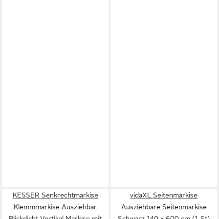
KESSER Senkrechtmarkise
vidaXL Seitenmarkise
Klemmmarkise Ausziehbar
Ausziehbare Seitenmarkise
Blickdicht Vertikal Markise mit
Schwarz 140 x 600 cm (1-St)