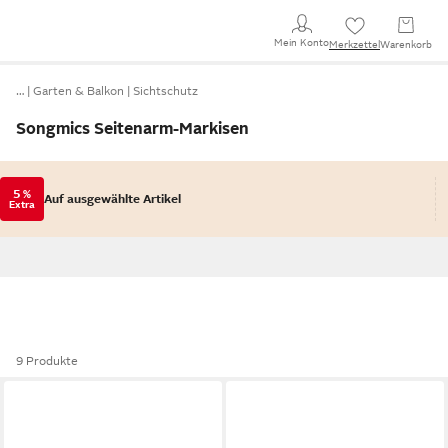
Mein Konto
Merkzettel
Warenkorb
…
Garten & Balkon
Sichtschutz
Songmics Seitenarm-Markisen
5 %
Auf ausgewählte Artikel
Extra
9 Produkte