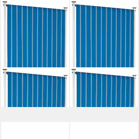
ANGERER FREIZEITMÖBEL
ANGERER FREIZEITMÖBEL
Klemm-Senkrechtmarkise
Klemm-Senkrechtmarkise
181,49 €
172,99 €
UVP
199,99 €
UVP
189,99 €
-9%
-9%
lieferbar in 3 Wochen
lieferbar in 3 Wochen