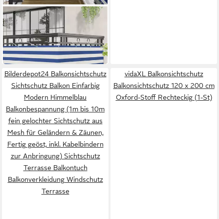
VIDAXL
Balkonsichtschutz
Balkonsichtschutz 90 x 200
ab 17,99 €
cm Oxford-Stoff Rechteckig
in 5-6 Werktagen bei dir
Bilderdepot24 Balkonsichtschutz
vidaXL Balkonsichtschutz
Sichtschutz Balkon Einfarbig
Balkonsichtschutz 120 x 200 cm
Modern Himmelblau
Oxford-Stoff Rechteckig (1-St)
Balkonbespannung (1m bis 10m
fein gelochter Sichtschutz aus
Mesh für Geländern & Zäunen,
Fertig geöst, inkl. Kabelbindern
zur Anbringung) Sichtschutz
Terrasse Balkontuch
Balkonverkleidung Windschutz
Terrasse