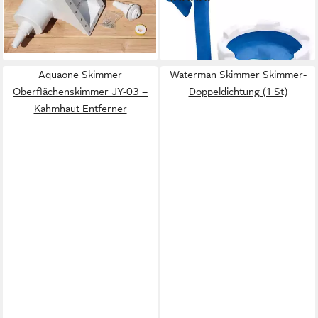
ab 39,99 €
UVP
54,95 €
lieferbar in 3 Wochen
-27%
lieferbar - in 4-5 Werktagen bei dir
Aquaone Skimmer
Waterman Skimmer Skimmer-
Oberflächenskimmer JY-03 –
Doppeldichtung (1 St)
Kahmhaut Entferner