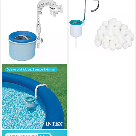
BESTWAY
Skimmer Poolskimmer
Starter-Kit mit 500 g
Filterbälle, Einhängeskimmer
46,99 €
lieferbar - in 2-3 Werktagen bei dir