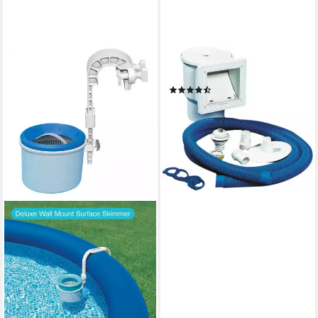
CLEAR POOL
Skimmer
(2)
50,72 €
lieferbar - in 6-8 Werktagen bei dir