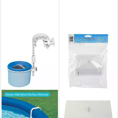
PLANET POOL
Skimmer Skimmerklappe
Größe B 144 x H 120 mm (1
St)