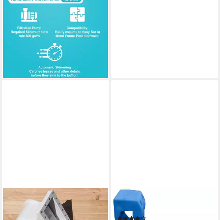
INTEX
Skimmer Intex
Einhängeskimmer Deluxe für
Pools bis 4 Meter, Einfache
Montage und Reinigung
32,91 €
lieferbar - in 2-3 Werktagen bei dir
KARIBU
CLEAR POOL
Skimmer, mit Schlauchpaket
Skimmer Skimmy 2
(10)
ab 94,99 €