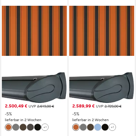
WISMAR
WISMAR
Kassettenmarkise Classic S-
Kassettenmarkise Classic S-
Compact Breite: 300 cm,
Compact Breite: 300 cm,
Ausfall: 200 cm
Ausfall: 250 cm
2.500,49 €
2.589,99 €
UVP
2.619,00 €
UVP
2.729,00 €
-5%
-5%
lieferbar in 2 Wochen
lieferbar in 2 Wochen
+1
+1