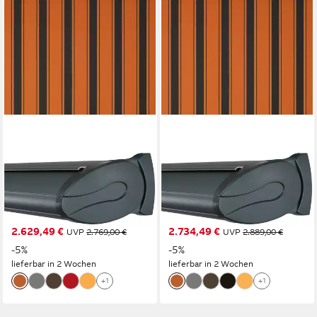
WISMAR
WISMAR
Kassettenmarkise Classic S-
Kassettenmarkise Classic S-
Compact Breite: 350 cm,
Compact Breite: 350 cm,
Ausfall: 200 cm
Ausfall: 250 cm
2.629,49 €
2.734,49 €
UVP
2.769,00 €
UVP
2.889,00 €
-5%
-5%
lieferbar in 2 Wochen
lieferbar in 2 Wochen
+1
+1