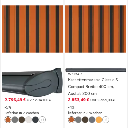
WISMAR
WISMAR
Kassettenmarkise Classic S-
Kassettenmarkise Classic S-
Compact Breite: 350 cm,
Compact Breite: 400 cm,
Ausfall: 300 cm
Ausfall: 200 cm
2.796,49 €
2.853,49 €
UVP
2.949,00 €
UVP
2.959,00 €
-5%
-4%
lieferbar in 2 Wochen
lieferbar in 2 Wochen
+1
+1