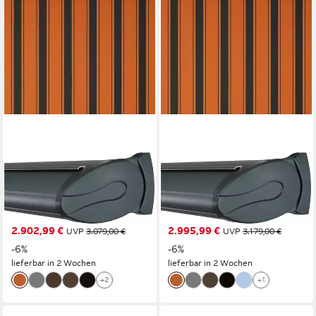
WISMAR
WISMAR
Kassettenmarkise Classic S-
Kassettenmarkise Classic S-
Compact Breite: 400 cm,
Compact Breite: 400 cm,
Ausfall: 250 cm
Ausfall: 300 cm
2.902,99 €
2.995,99 €
UVP
3.079,00 €
UVP
3.179,00 €
-6%
-6%
lieferbar in 2 Wochen
lieferbar in 2 Wochen
+2
+1