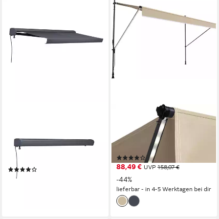
KONIFERA
KONIFERA
Halbkassettenmarkise Madrid
Klemmmarkise Jávea mit
Pro Premium Markise,
LED-Lichtstreifen
Motorisierung & verschiedene
Breite/Ausfall: 300/150 cm
(4)
Größen erhältlich
88,49 €
UVP
158,07 €
(4)
ab 346,49 €
UVP
749,99 €
-44%
lieferbar - in 4-5 Werktagen bei dir
-54%
lieferbar in 8 Wochen