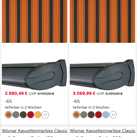
WISMAR
WISMAR
Kassettenmarkise Classic S-
Kassettenmarkise Classic S-
Compact Breite: 450 cm,
Compact Breite: 450 cm,
Ausfall: 200 cm
Ausfall: 250 cm
2.980,49 €
3.069,99 €
UVP
3.159,00 €
UVP
3.259,00 €
-6%
-6%
lieferbar in 2 Wochen
lieferbar in 2 Wochen
+1
+1
Wismar Kassettenmarkise Classic
Wismar Kassettenmarkise Classic