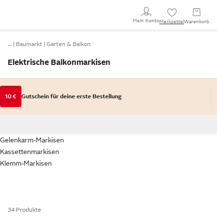
Mein Konto
Merkzettel
Warenkorb
…
Baumarkt
Garten & Balkon
Elektrische Balkonmarkisen
10 €
Gutschein für deine erste Bestellung
Gelenkarm-Markisen
Kassettenmarkisen
Klemm-Markisen
34 Produkte