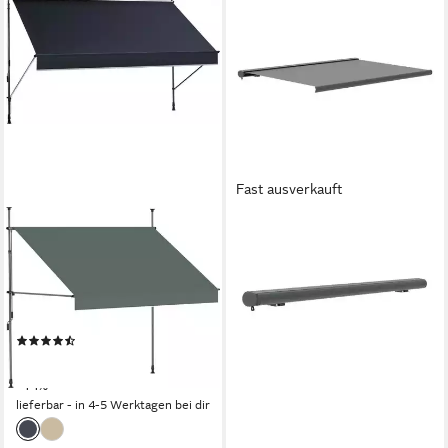
Fast ausverkauft
KONIFERA
KONIFERA
Klemmmarkise Torrox mit
Kassettenmarkise Madrid Plus
LED-Lichtstreifen
verschiedene Größen
ab 581,99 €
Breite/Ausfall: 250/150 cm,
UVP
1.099,99 €
mit praktischer Handkurbel
-47%
(9)
lieferbar - in 6-7 Werktagen bei dir
84,49 €
UVP
150,30 €
-44%
lieferbar - in 4-5 Werktagen bei dir