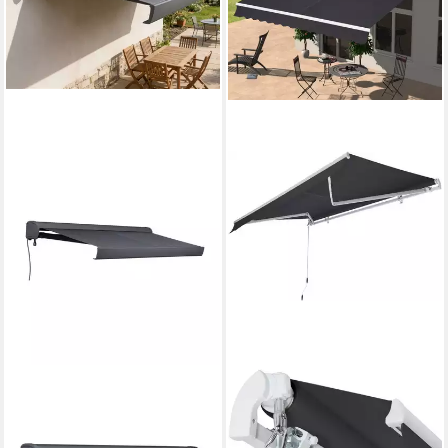
KONIFERA
KONIFERA
Halbkassettenmarkise
Gelenkarmmarkise
Madrid Pro
Almuñécar