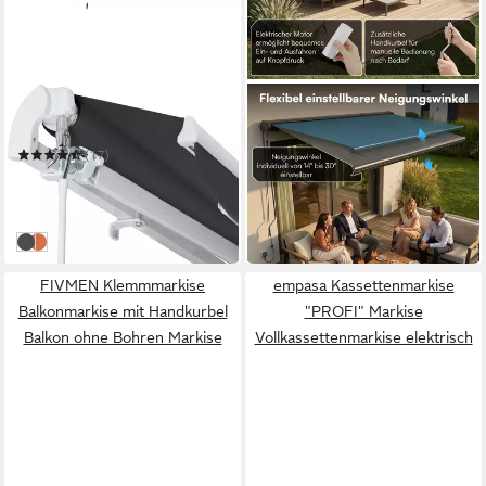
KONIFERA
STEELSØN
Gelenkarmmarkise Cadaqués
Kassettenmarkise Kestria,
elektrische
(17)
779,99 €
Vollkassettenmarkise
178,99 €
UVP
354,94 €
in 6-7 Werktagen bei dir
vormontiert
-50%
lieferbar in 8 Wochen
anthrazit
orange-braun
FIVMEN Klemmmarkise
empasa Kassettenmarkise
Balkonmarkise mit Handkurbel
"PROFI" Markise
Balkon ohne Bohren Markise
Vollkassettenmarkise elektrisch