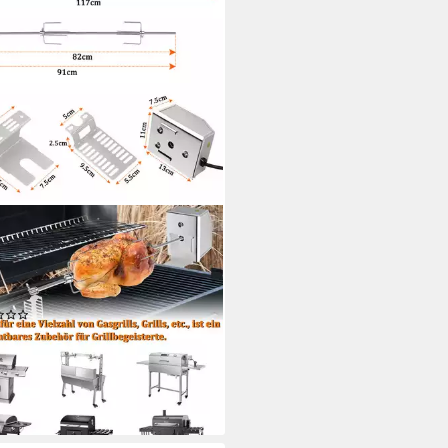
EN
lspieß Edelstahl Spieß Set 107cm
Fleischklammer mit Motor
spieß (Fleischnadeln, 2-St)
(1)
9,99 €
UVP
79,99 €
%
rbar - in 6-7 Werktagen bei dir