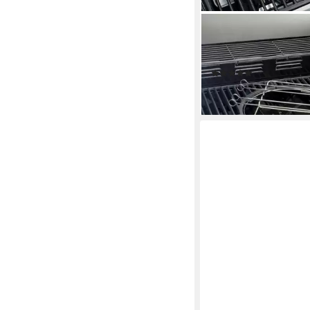
LANDMANN
Grillspieß LANDMANN 
41cm Edelstahl
(2)
18,90 €
lieferbar - in 2-3 Werktag