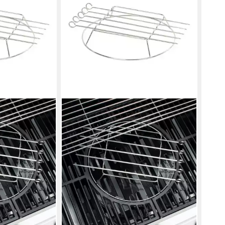
Barb
4,99
liefe