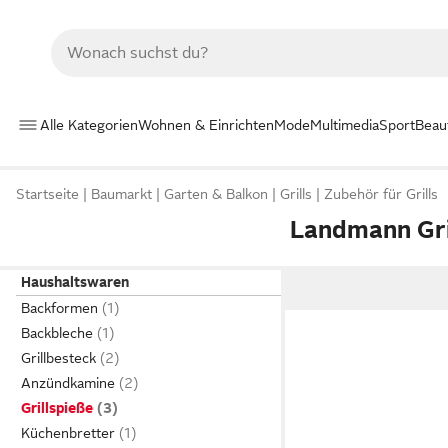
Alle Kategorien
Wohnen & Einrichten
Mode
Multimedia
Sport
Beau
Startseite
Baumarkt
Garten & Balkon
Grills
Zubehör für Grills
Landmann Gri
Haushaltswaren
Backformen
Backbleche
Grillbesteck
Anzündkamine
Grillspieße
Küchenbretter