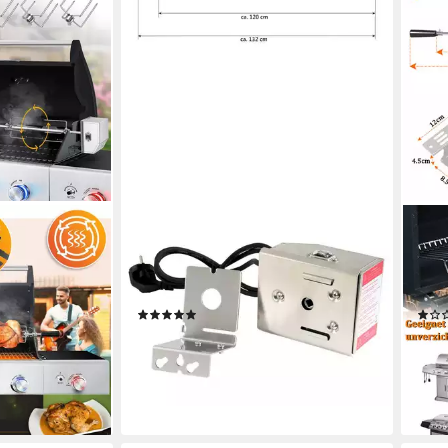
BBQ-TORO
FIVM
– Motor, 4
Grillspieß Grill- und Spießset (120
Gril
g Tragkraft,
cm) für Ihren Grillwagen, Smoker
BBQ 
kergrills,
und mehr
Dreh
(2)
lfrei
52,95 €
ab 3
lieferbar - in 4-5 Werktagen bei dir
-50
en bei dir
liefe