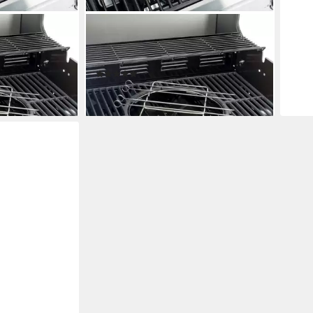
LANDMANN
Grillspieß-Set
Grillspieß LANDMANN Grillspieß-Set
41cm Edelstahl
(2)
18,90 €
en bei dir
lieferbar - in 2-3 Werktagen bei dir