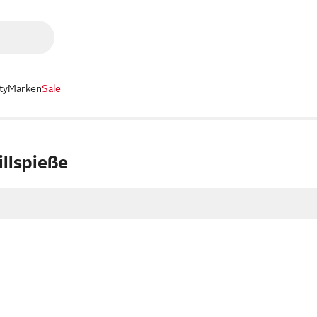
ty
Marken
Sale
llspieße