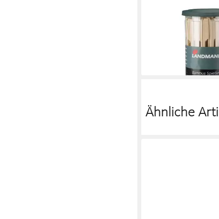
LANDMANN
Grillspieß Landmann 
100ST Grillspieße Fin
Schaschlikspieße H
1,99 €
lieferbar - in 5-6 Werktag
Ähnliche Arti