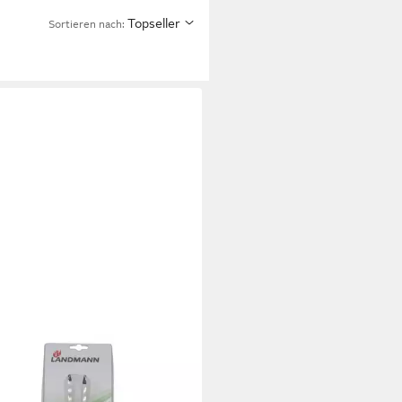
Topseller
Sortieren nach:
DMANN
lspieß Landmann Quality
lgabel Edelstahl Grillbesteck BBQ