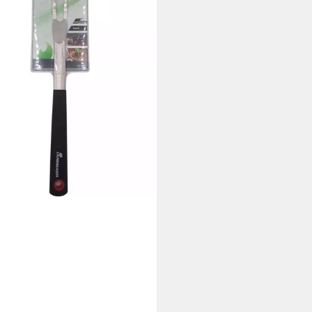
ecue Grills
 €
rbar - in 5-6 Werktagen bei dir