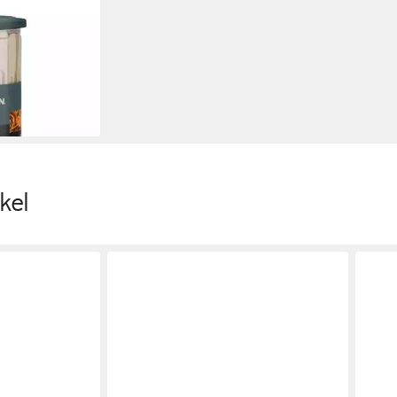
Bambus-Spieße
gerfood
en bei dir
kel