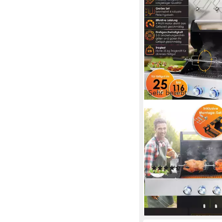
Sehr beliebt
KESSER
Grillspieß Set 116cm 
Fleischgabeln, bis 25k
Für Gas-, Kohle- & Smo
hitzefester Griff, rucke
(22)
64,80 €
lieferbar - in 4-5 Werktag