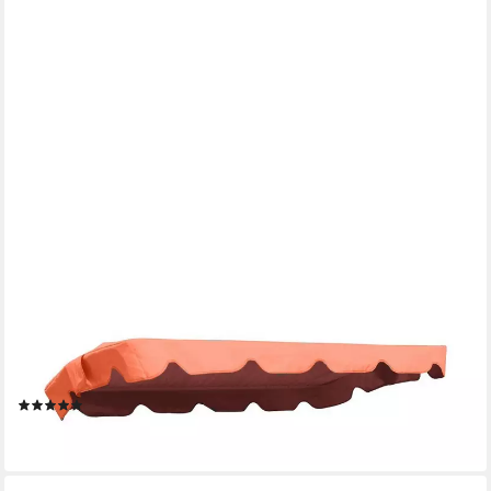
MFG FREIZEITMÖBEL
Hollywoodschaukelersatzdach 182 x 134 cm (Taschenmaß 176 x
130 cm), terrakotta, 100% Polyester, wasserabweisend
(1)
19,95 €
lieferbar - in 3-4 Werktagen bei dir