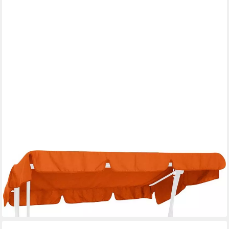
ANGERER FREIZEITMÖBEL
Hollywoodschaukelersatzdach, (OTTOs Choice), (B/T): ca.
210x145 cm
ab 73,48 €
lieferbar in 6 Wochen