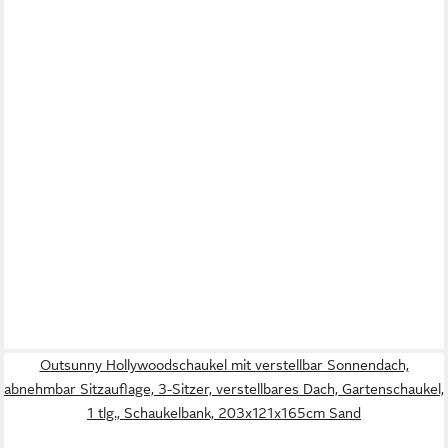
Outsunny Hollywoodschaukel mit verstellbar Sonnendach,
abnehmbar Sitzauflage, 3-Sitzer, verstellbares Dach, Gartenschaukel,
1 tlg., Schaukelbank, 203x121x165cm Sand