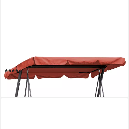
QUICK STAR
Hollywoodschaukel Ersatzdach, Universaldach
(50)
34,99 €
lieferbar - in 2-3 Werktagen bei dir