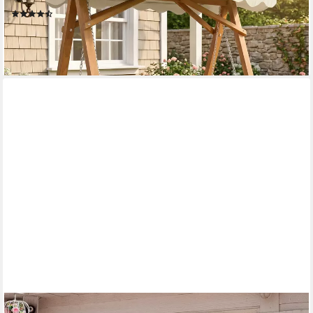
(9)
324,90 €
UVP
535,90 €
-39%
lieferbar - in 3-4 Werktagen bei dir
OUTSUNNY