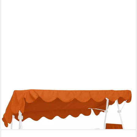
ANGERER FREIZEITMÖBEL GMBH
Hollywoodschaukelersatzdach Ersatz Sonnendach terrakotta inkl.
2 Seitenteile, (1 Stück), für Dachgestänge von ca. 200 x 120 cm
59,00 €
lieferbar in 2 Wochen