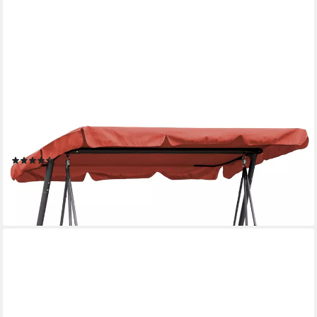
QUICK STAR
Hollywoodschaukel Ersatzdach, Universaldach
(50)
34,99 €
lieferbar - in 2-3 Werktagen bei dir