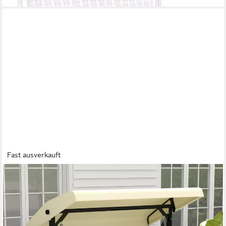
Fast ausverkauft
OUTSUNNY
Hollywoodschaukel Gartenschaukel mit Anti-Rutsch-Füßen
Schaukelbank bis 240kg, 3-Sitzer, Bettfunktion, 3-Sitzer
Gartenschaukel, 1 tlg., Schaukelbank, für Garten, Terrasse, 195 x
117 x 175 cm, Beige