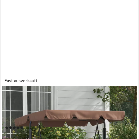
Fast ausverkauft
OUTSUNNY
Hollywoodschaukel Gartenschaukel, verstellbar, Schaukelbank
belast bis 200 kg, 3-Sitzer, mit verstellbarem Dach,
Schwingbank, 1 tlg., Gartenschaukel, bis 200 kg belastbar, für
Garten, Balkon, Mesh, Braun
(6)
95,99 €
UVP
165,90 €