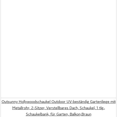
Outsunny Hollywoodschaukel Outdoor UV-beständig Gartenliege mit
Metallrohr, 2-Sitzer, Verstellbares Dach, Schaukel, 1 tlg.,
Schaukelbank, für Garten, Balkon,Braun