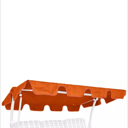
ANGERER FREIZEITMÖBEL GMBH
Hollywoodschaukelersatzdach Hollywoodschaukel Sonnendach
Ersatzdach cm Terrakotta, (1 Stück, 1 x Ersatzdach), Für
Dachgestänge T 110 - 145 cm und Breite bis 210 cm
99,00 €
UVP
109,99 €
-10%
lieferbar in 2 Wochen