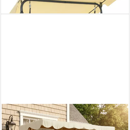
229,45 €
leider ausverkauft
OUTSUNNY
Hollywoodschaukel Schaukel mit Sonnendach, 2-Sitzer,
Entspannen, Gartenliege, 1 tlg., Schaukelbank, für Garten, Balkon,
Natur+Creme