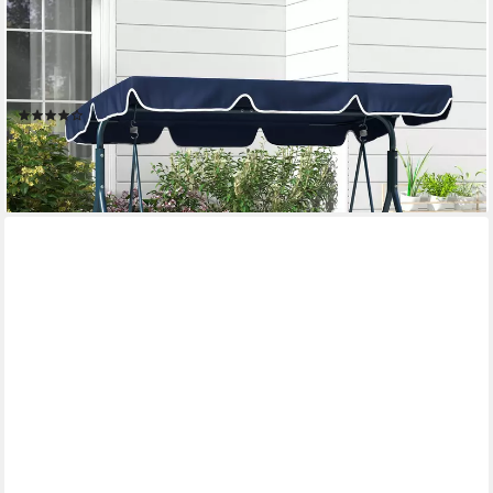
OUTSUNNY
Hollywoodschaukel, 3-Sitzer, mit verstellbarem Dach,
Schwingbank, 1 tlg., Gartenschaukel, bis 240 kg belastbar, für
Garten, Balkon, Mesh, Blau
(9)
108,99 €
UVP
184,90 €
-41%
lieferbar - in 2-3 Werktagen bei dir