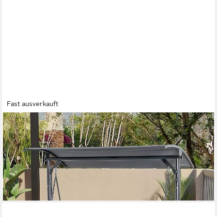
Fast ausverkauft
OUTSUNNY
Hollywoodschaukel mit verstellbarem Sonnendach, 3-Sitzer,
Verstellbares Dach, Gartenschaukel, 1 tlg., Schaukelbank, für
Garten, Balkon, Grau
345,99 €
UVP
720,90 €
-52%
lieferbar - in 3-4 Werktagen bei dir