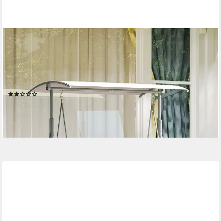
OUTSUNNY
Hollywoodschaukel mit Becherhalter, Seitentasche, Sonnendach,
belastbar bis 180kg, 2-Sitzer, mit Sonnendach, 2-Sitzer
Gartenschaukel, 1 tlg., Schaukelbank, für Garten, Terrasse, 175 x
112 x 158 cm, Beige
(1)
122,99 €
UVP
217,90 €
-44%
lieferbar - in 2-3 Werktagen bei dir