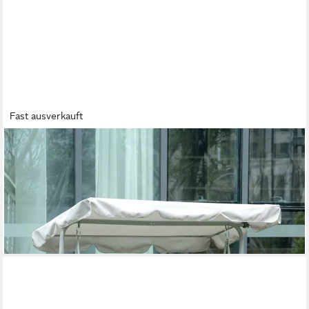
Fast ausverkauft
OUTSUNNY
Hollywoodschaukel inkl. Sonnendach, 3-Sitzer, verstellbar
Sonnendach, Gartenschaukel, 1 tlg., Hollywoodschaukel, für
Garten, Balkon, Grau
134,90 €
UVP
258,90 €
-48%
lieferbar - in 2-3 Werktagen bei dir