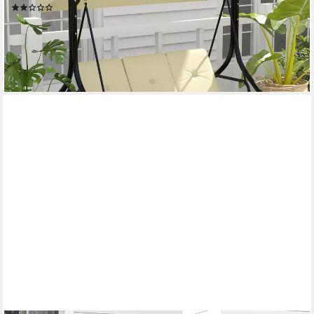
(3)
227,99 €
UVP
504,90 €
-55%
lieferbar - in 3-4 Werktagen bei dir