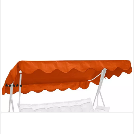
ANGERER FREIZEITMÖBEL
Hollywoodschaukelersatzdach, (OTTOs Choice), (B/T): ca.
210x145 cm
(16)
ab 44,04 €
UVP
54,99 €
-20%
lieferbar in 6 Wochen