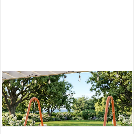
OUTSUNNY
Hollywoodschaukel mit Kissen, Gestell, 2-Sitzer,
Schaukelfunktion, Gartenschaukel, 1 tlg., Hängeliege, für Garten,
Balkon, 174 x 120 x 162 cm, Metall, Terrakotta
260,99 €
UVP
545,90 €
-52%
lieferbar - in 2-3 Werktagen bei dir