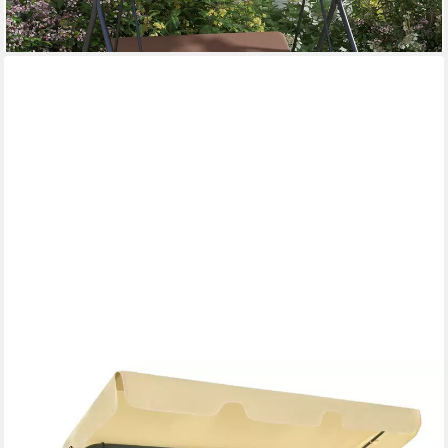
-42%
lieferbar - in 2-3 Werktagen bei dir
VIDAXL
Hollywoodschaukel 170 x 110 x 153 cm Hollywoodschaukel
Cremeweiß 170x110x153 cm, Textilene