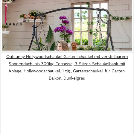
Hollywoodschaukel mit A-Rahmen und zusätzlicher Stützstange,
3-Sitzer, Bettfunktion, Hollywoodschaukel, 1 tlg.,
Hollywoodschaukel, für Garten, Balkon, Schwarz
(2)
218,90 €
UVP
365,90 €
-40%
lieferbar - in 2-3 Werktagen bei dir
Outsunny Hollywoodschaukel Gartenschaukel mit verstellbarem
Sonnendach, bis 300kg, Terrasse, 3-Sitzer, Schaukelbank mit
Ablage, Hollywoodschaukel, 1 tlg., Gartenschaukel, für Garten,
Balkon, Dunkelgrau