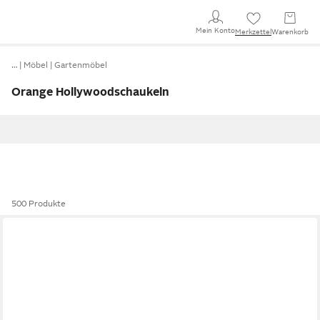
Mein Konto
Merkzettel
Warenkorb
…
Möbel
Gartenmöbel
Orange Hollywoodschaukeln
500 Produkte