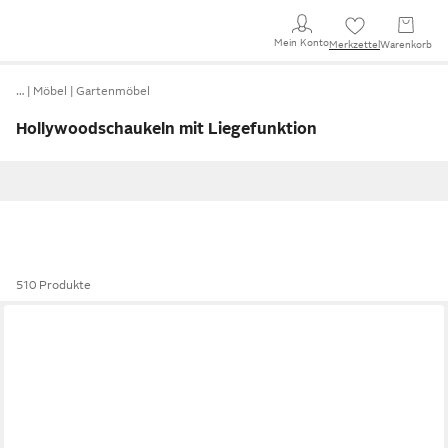
Mein Konto
Merkzettel
Warenkorb
…
Möbel
Gartenmöbel
Hollywoodschaukeln mit Liegefunktion
510 Produkte