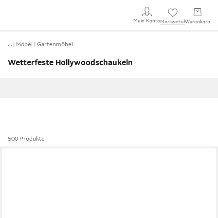
Mein Konto
Merkzettel
Warenkorb
…
Möbel
Gartenmöbel
Wetterfeste Hollywoodschaukeln
500 Produkte