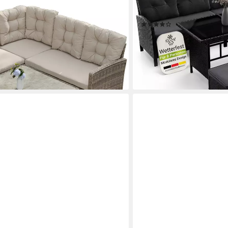
-6 Personen, (Set, 2x 2er Sofa, 1x
Gartenmöbel-Set mit Garte
3x73x69cm,Loungeset Outdoor),
Hocker
(110)
Sitzbereich für 5 Personen,
349,98 €
419,99 €
-17%
lieferbar - in 4-5 Werktagen be
gen bei dir