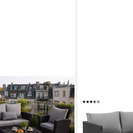
SVITA
rattan Gartenmöbel Set für 4
Gartenlounge-Set ATHINA, 
(Balkonmöbel Set Sitzgruppe, 4-tlg.,
Platzsparend, Tisch und S
(14)
, hohe Rückenlehne 80 cm, breite
219,99 €
lieferbar - in 5-6 Werktagen be