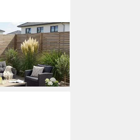
, (Set, 11-tlg., 1x2er Sofa, 2x
cm, inkl. Auflagen), Polyrattan,
isch, Balkonset, Loungeset
i dir