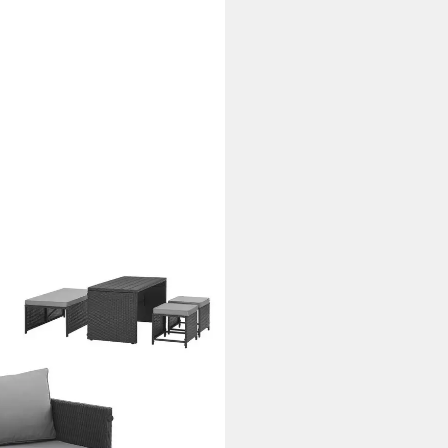
(Lounge-Set, Polyrattan),
ofa in einem, Schwarz
i dir