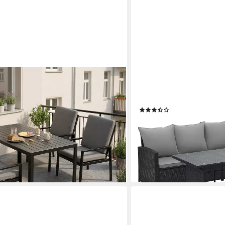
SVITA
tenmöbel Set Aluminium Outdoor,
Loungeset MONROE, (Set, 4
 4 Personen, 5-tlg., mit Polywood
Lounge, Poly-Rattan, Sitz
(21)
tterfest für Terrasse & Garten
599,99 €
lieferbar - in 5-6 Werktagen be
,99 €
en bei dir