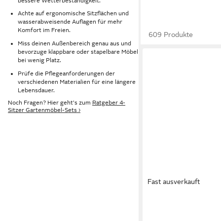
bessere Wetterbeständigkeit.
Achte auf ergonomische Sitzflächen und
wasserabweisende Auflagen für mehr
Komfort im Freien.
609 Produkte
Miss deinen Außenbereich genau aus und
bevorzuge klappbare oder stapelbare Möbel
bei wenig Platz.
Prüfe die Pflegeanforderungen der
verschiedenen Materialien für eine längere
Lebensdauer.
Noch Fragen? Hier geht's zum
Ratgeber 4-
Sitzer Gartenmöbel-Sets ›
Fast ausverkauft
HOMECALL
Gartenlounge-Set Gar