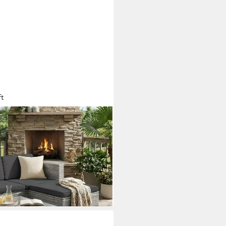
ft
rattan-Balkonmöbel, Outdoor-
ofa, 1 Hocker, 1 Couchtisch, 7
on, Garten
i dir