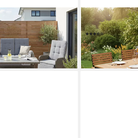
JUSKYS
 (Set, 8-tlg., 2x Sessel, 1x 2er Sofa,
Garten-Essgruppe Rhodos, (
inkl. Auflagen), Polyrattan,
Kissen, elegante Holzelem
(14)
are Rückenlehne und Fußablage
359,99 €
lieferbar - in 4-5 Werktagen be
en bei dir