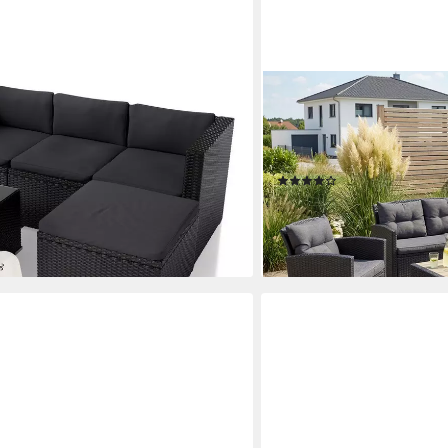
KONIFERA
a Cana, (Set, Sitzgruppe), Polyrattan
Gartenlounge-Set St. Tropez
ch, 1 Sofa und 1 Hocker
Sessel,1x Tisch 90x55x42,5
Stahl, Ablage unter dem T
(109)
399,99 €
UVP
879,99 €
en bei dir
-55%
lieferbar - in 4-5 Werktagen be