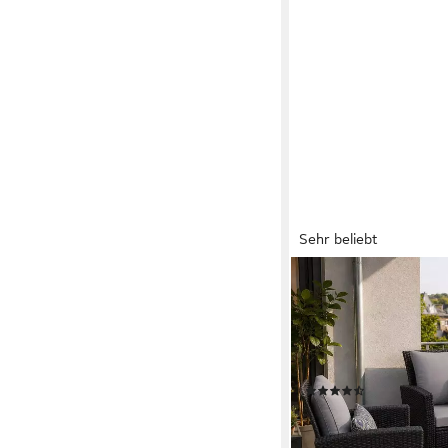
Sehr beliebt
MEXO
Gartenlounge-Set Poly
Personen, wetterfest, 
mit Tisch & Stauraum)
Armlehnen 8 cm
(64)
319,00 €
UVP
599,99 €
-47%