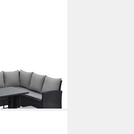
-tlg., Gartenlounge), Garten-
gruppe, Outdoor, Lounge-Möbel
i dir