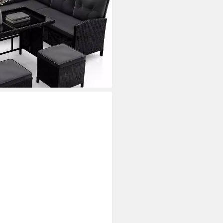
n-Sofa, Garten-Tisch und 2
i dir