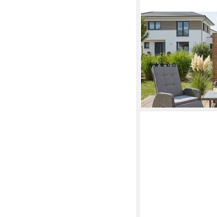
KONIFERA
Gartenlounge-Set Vigo,
1x Tisch 120x60x60cm, 
Aluminium, verstellb
(34)
629,99 €
UVP
909,99 €
-31%
lieferbar - in 4-5 Werktag