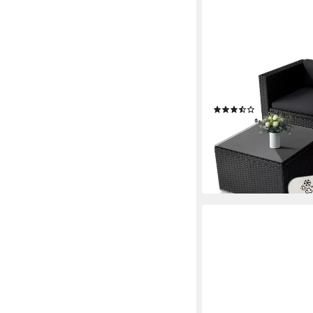
JUSKYS
Gartenlounge-Set Punt
Sitzgarnitur mit 1 Tis
(103)
ab 212,48 €
259,99 €
-18%
lieferbar - in 4-5 Werktag