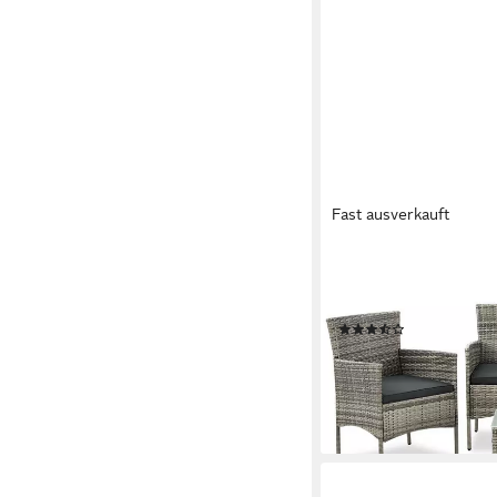
Fast ausverkauft
JUSKYS
Gartenlounge-Set Fort
Sitzgruppe für 4 Per
(150)
159,99 €
lieferbar - in 4-5 Werktag