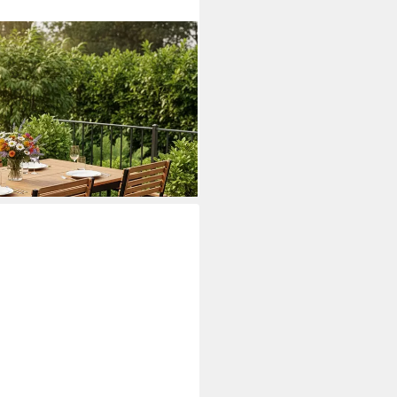
5-tlg), mit Tisch, 4 Stühlen &
ente
i dir