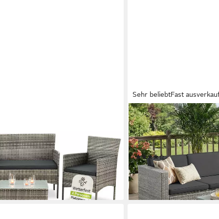
Sehr beliebt
Fast ausverkau
SONGMICS
 Myers, wetterfeste Polyrattan
Gartenlounge-Set PE-Poly
sonen
Lounge-Set, (5-tlg., 1 Ecks
Kissen), für Terrasse, Balk
(110)
en bei dir
315,99 €
UVP
519,99 €
-39%
lieferbar - in 5-6 Werktagen be