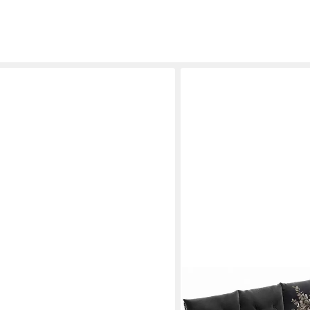
JUSKYS
tenlounge-Set Dining Lounge mit
Gartenlounge-Set Manacor,