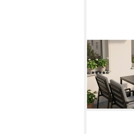
MEXO
Gartenlounge-Set Gar
(Garten-Essgruppe für
Tisch & Auflagen), we
(15)
ab 529,00 €
UVP
1.199
-56%
lieferbar - in 4-5 Werktag