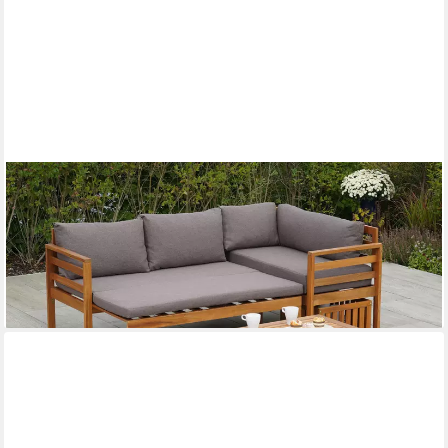
MERXX
Gartenlounge-Set Brasilia, (9-tlg), inkl. Auflagen
633,34 €
UVP
1.525,90 €
-58%
lieferbar - in 4-5 Werktagen bei dir