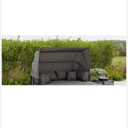
MERXX
Gartenlounge-Set Argos Insel, 3er Set, aus Aluminium, mit 2
Beistelltischen, inkl. Zierkissen
(5)
688,49 €
UVP
1.762,90 €
-61%
lieferbar - in 4-5 Werktagen bei dir