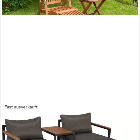
lieferbar - in 4-5 Werktagen bei dir
Fast ausverkauft
MERXX
Gartenlounge-Set Lindos, (Set, 11-tlg), inkl. 2 Sessel, 2 Hocker, 2
Rückenkissen, 4 Sitzkissen, 1 Tisch
369,00 €