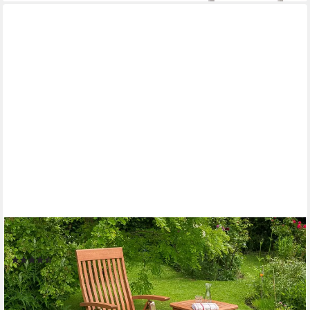
MERXX
Gartenlounge-Set Commodoro
(10)
128,26 €
UVP
368,90 €
-65%