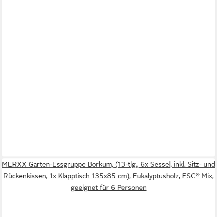
MERXX Garten-Essgruppe Borkum, (13-tlg., 6x Sessel, inkl. Sitz- und
Rückenkissen, 1x Klapptisch 135x85 cm), Eukalyptusholz, FSC® Mix,
geeignet für 6 Personen