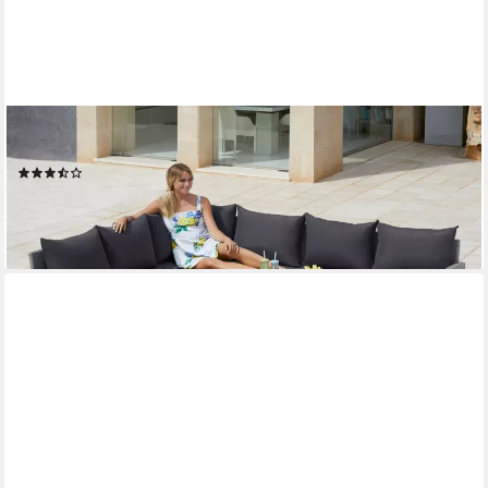
MERXX
Gartenlounge-Set Chicago
(67)
566,81 €
UVP
1.440,90 €
-61%
lieferbar - in 4-5 Werktagen bei dir