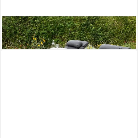
MERXX
Gartenlounge-Set Andalusia, (2-tlg)
1.199,16 €
lieferbar - in 4-5 Werktagen bei dir