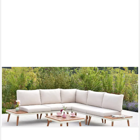
MERXX
Gartenlounge-Set »Delphi«, (Set, 13-tlg), Eckbank mit seitlichen
Ablageflächen
667,22 €
UVP
1.690,90 €
-61%
lieferbar - in 4-5 Werktagen bei dir