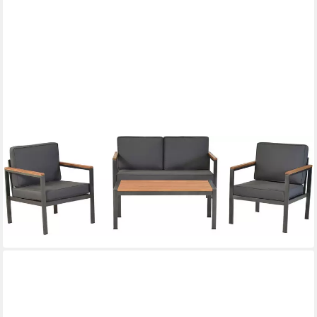
MERXX
Gartenlounge-Set »Kavos«, (Set, 10-tlg), Tischplatte und
Applikationen aus Kunststoff in Holzoptik
509,95 €
UVP
1.020,90 €
-50%
lieferbar - in 4-5 Werktagen bei dir