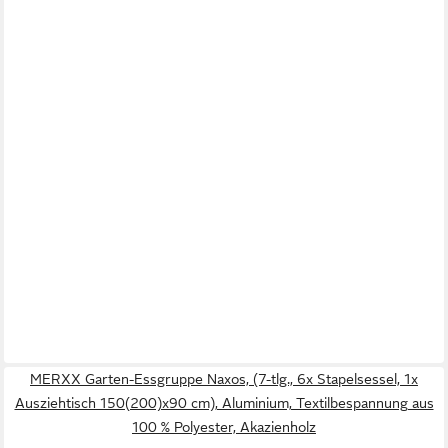
MERXX Garten-Essgruppe Naxos, (7-tlg., 6x Stapelsessel, 1x
Ausziehtisch 150(200)x90 cm), Aluminium, Textilbespannung aus
100 % Polyester, Akazienholz