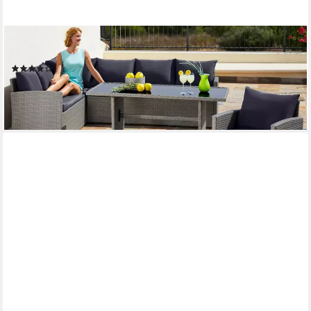
MERXX
Gartenlounge-Set Chicago
(108)
818,13 €
UVP
1.719,90 €
-52%
lieferbar - in 4-5 Werktagen bei dir