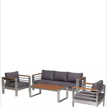
MERXX
Gartenlounge-Set Nestos, (Set, 14-tlg), inkl. 2 Sessl, 1 Bank, 10
Aulagen, 1 Tisch
889,02 €
UVP
2.292,90 €
-61%
lieferbar - in 4-5 Werktagen bei dir