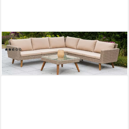
MERXX
Gartenlounge-Set Pamplona
(3)
763,50 €
UVP
1.960,90 €
-61%
lieferbar - in 4-5 Werktagen bei dir