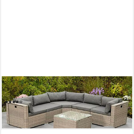
MERXX
Gartenlounge-Set Rivello, (23-tlg), inkl. Auflagen, Aufstellmaß
BxTxH: 225x225x63 cm
(1)
830,02 €
UVP
2.136,90 €
-61%
lieferbar - in 4-5 Werktagen bei dir