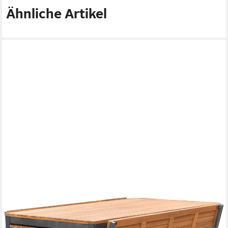
Ähnliche Artikel
MERXX
Garten-Essgruppe Milos, (Set, 10-tlg., 4 Bänke (2x mit und 2x