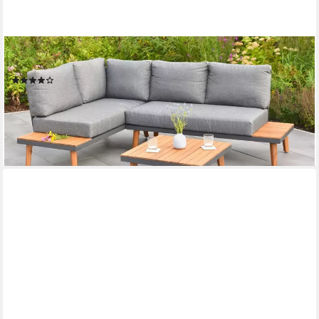
MERXX
Gartenlounge-Set Attika
(7)
799,00 €
UVP
1.685,90 €
-53%
lieferbar - in 4-5 Werktagen bei dir