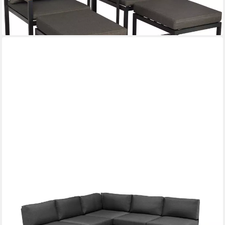
UVP
835,90 €
-56%
lieferbar - in 4-5 Werktagen bei dir
MERXX
Gartenlounge-Set Athen, (15-tlg., 1x Eckbank, 1x Tisch 95x95
cm, inkl. Sitz- und Rückenkissen), Aluminiumgestell mit