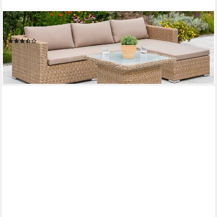
MERXX
Gartenlounge-Set Veneto
(7)
594,18 €
UVP
1.513,90 €
-61%
lieferbar - in 4-5 Werktagen bei dir