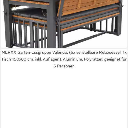
ohne Rückenlehne), 2 Tische, 4 Sitzkissen), Set ist komplett
ineinander verstaubar, geeignet für 12 Personen
(12)
920,03 €
UVP
2.374,90 €
-61%
lieferbar - in 4-5 Werktagen bei dir
MERXX Garten-Essgruppe Valencia, (6x verstellbare Relaxsessel, 1x
Tisch 150x80 cm, inkl. Auflagen), Aluminium, Polyrattan, geeignet für
6 Personen