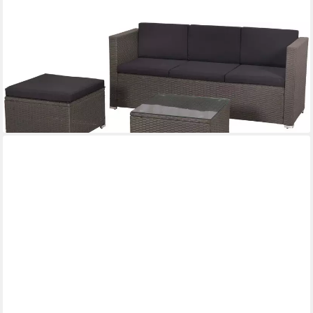
MERXX
Gartenlounge-Set Malta, (Set, 10-tlg), inkl. 1 Bank, 1 Hocker, 7
Auflagen, 1 Tisch
280,36 €
UVP
723,90 €
-61%
lieferbar - in 4-5 Werktagen bei dir