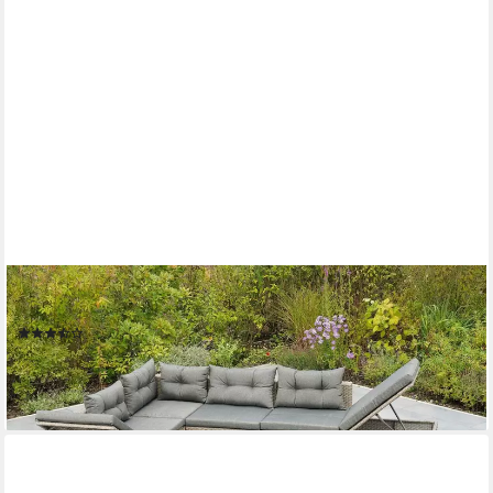
MERXX
Gartenlounge-Set Manzano, (7-tlg), inkl. Auflagen
(3)
469,29 €
UVP
1.216,90 €
-61%
lieferbar - in 4-5 Werktagen bei dir