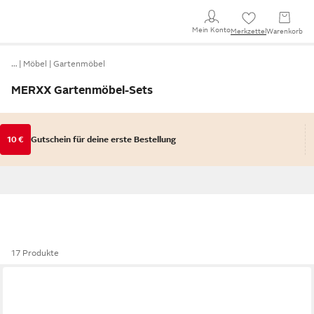
Mein Konto
Merkzettel
Warenkorb
…
Möbel
Gartenmöbel
MERXX Gartenmöbel-Sets
10 €
Gutschein für deine erste Bestellung
17 Produkte