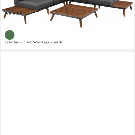
Akazienholz, FSC 100%, Unser Dauertiefpreis
(64)
1.025,42 €
UVP
2.653,90 €
-61%
lieferbar - in 4-5 Werktagen bei dir