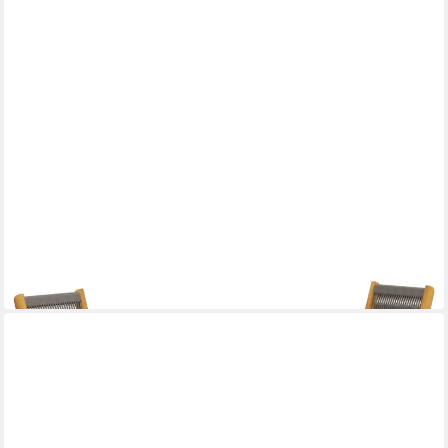
VIDAXL
Gartenlounge-Set 3-tlg. Bistro-Set Grau Polypropylen und
Massivholz, (1-tlg)
ab 222,99 €
lieferbar - in 5-6 Werktagen bei dir