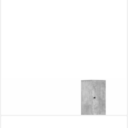
VIDAXL
Gartenlounge-Set 2-teiliges Badezimmer Schrank Set EDE
Betongrau Holzwerkstoff
199,99 €
lieferbar - in 5-6 Werktagen bei dir