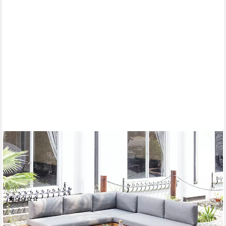
RIESS-AMBIENTE
Gartenlounge-Set ST. BARTH 255cm grau natur – Outdoor
Sitzecke inkl. Tisch & 9 Kissen, (Set, 2-tlg., Sitzecke, Tisch, 3x
Sitzkissen, 6x Rückenkissen), wetterbeständige Sitzgruppe,
moderne Outdoor Terrassenmöbel
(1)
899,95 €
UVP
1.299,00 €
-31%