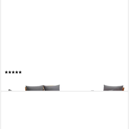
VIDAXL
Gartenlounge-Set 5-tlg. Garten-Lounge-Set mit Auflagen
Massivholz, (1-tlg)
(1)
616,99 €
lieferbar - in 5-6 Werktagen bei dir