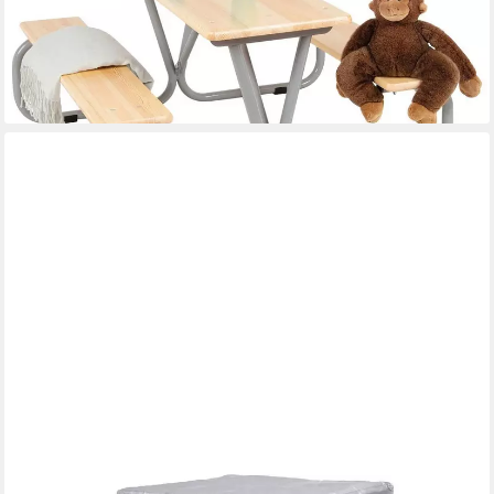
246,09 €
UVP
319,00 €
-23%
lieferbar - in 2-3 Werktagen bei dir