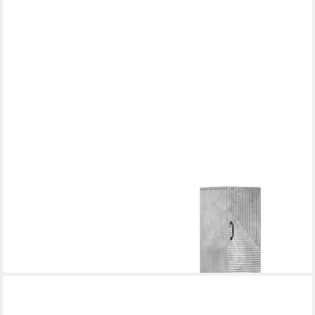
VIDAXL
Gartenlounge-Set 2-teiliges Badezimmer Schrank Set HAARLEM
Betongrau
201,99 €
lieferbar - in 5-6 Werktagen bei dir