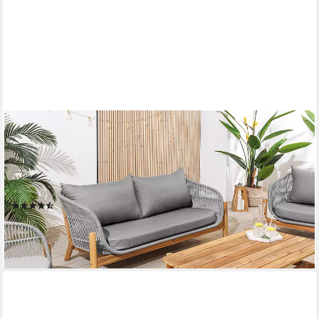
RIESS-AMBIENTE
Loungeset ROPE grau/natur - Akazie, Outdoor-Stoff, wetterfest,
inkl. Sitzkissen, (Set, 4-tlg., Sofa, Tisch, 2x Sessel), Boho
Gartenmöbel für Terrasse & Balkon - aus Massivholz &
Aluminium
(5)
999,95 €
UVP
1.599,00 €
-37%
lieferbar - in 6-7 Werktagen bei dir