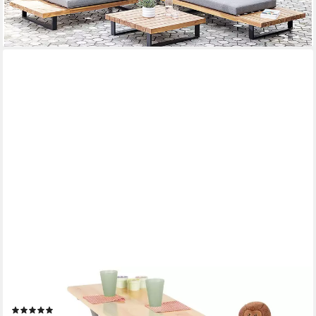
lieferbar - in 7-9 Werktagen bei dir
PINOLINO®
Garten-Kindersitzgruppe, Tisch mit 2 Sitzbänken
(3)