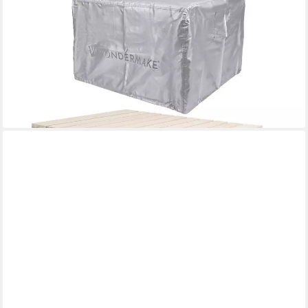
WONDERMAKE
Garten-Kindersitzgruppe aus Holz ab 3 Jahre, Outdoor Indoor
Kinder-Sitzgarnitur draußen grau, (2x Hocker, 1x Bank, 1x Tisch,
4-tlg), Gartenmöbel-Set Sitzgruppe Garnitur drinnen, 4 Plätze,
Picknick-Gruppe
139,99 €
UVP
149,99 €
-7%
lieferbar - in 2-3 Werktagen bei dir