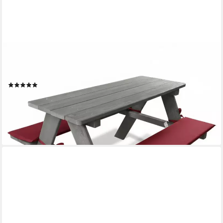
COEMO
Garten-Kindersitzgruppe, (Set, 1-tlg), Grau Picknicktisch aus Holz
Kinder Sitzgruppe Sitzgarnitur mit Kissen
(2)
65,94 €
UVP
89,95 €
-27%
lieferbar - in 2-3 Werktagen bei dir