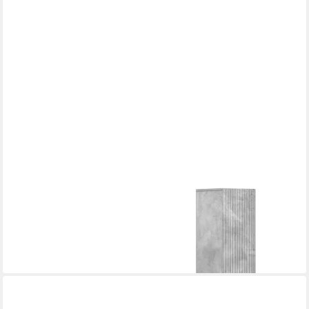
VIDAXL
Gartenlounge-Set 2-teiliges Badezimmer Schrank Set ARNHEM
Betongrau
200,99 €
lieferbar - in 5-6 Werktagen bei dir