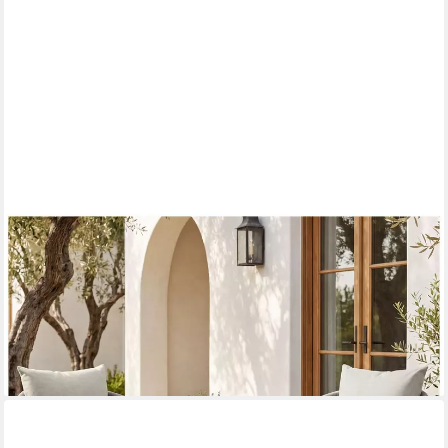
TECTAKE
Gartenlounge-Set Wetterfestes Gartenmöbelset aus Akazienholz
mit, (Gartenmöbel Set 3-Teilig, 3-tlg., in Greige),
Wasserabweisende, abnehmbare Bezüge, Inkl. Sitzpolster und
Kissen
244,99 €
lieferbar - in 2-3 Werktagen bei dir