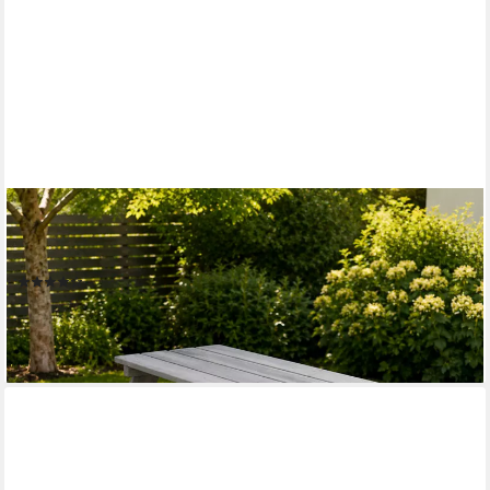
HAGO
Garten-Kindersitzgruppe Sitzset Gartenbank Essplatz Picknick
Spieltisch Tanne Holz, (1-tlg)
(1)
44,99 €
lieferbar - in 4-5 Werktagen bei dir