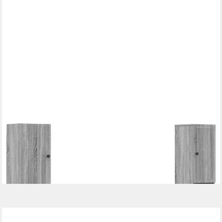
VIDAXL
Gartenlounge-Set 4-teiliges Badezimmer-Schrank-Set EDE
Sonoma-Grau Holzwerkstoff
318,99 €
lieferbar - in 5-6 Werktagen bei dir