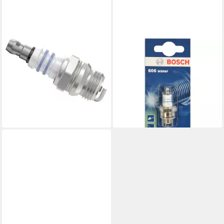
BOSCH
BOSCH
Zündkerze Bosch Zündkerzen
Zündkerze Bosch WSR6F
HS 8 E KSN 601, 1 Stück
KSN606 0242240846
5,64 €
Zündkerze, (WSR6F
lieferbar - in 3-4 Werktagen bei dir
KSN606)
7,44 €
lieferbar - in 2-3 Werktagen bei dir