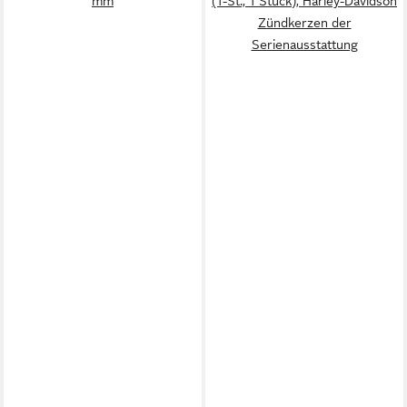
mm
(1-St., 1 Stück), Harley-Davidson
Zündkerzen der
Serienausstattung