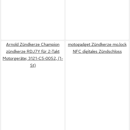
Arnold Zündkerze Champion
motogadget Zündkerze mo.lock
zündkerze RDJ7Y für 2-Takt
NFC digitales Zündschloss
Motorgeräte; 3121-C5-0052, (1-
St)