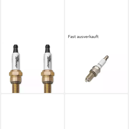
Fast ausverkauft
HARLEY-DAVIDSON
HARLEY-DAVIDSON
Zündkerze, (2-St., 2 Stück),
Zündkerze, (1-St., 1 Stück),
Harley-Davidson Screamin
Harley-Davidson Gold
Eagle Performance
Zündkerze
10,90 €
Zündkerze - 2 Stück
lieferbar - in 4-5 Werktagen bei dir
31,00 €
lieferbar - in 4-5 Werktagen bei dir