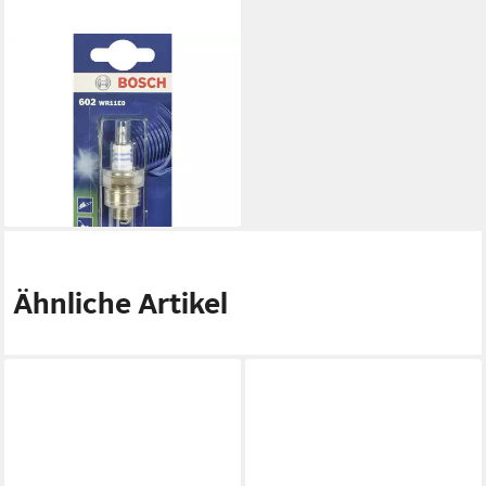
BOSCH
Zündkerze Bosch WR11E0
KSN602 0242215801
Zündkerze, (WR11E0
KSN602)
6,20 €
lieferbar - in 2-3 Werktagen bei dir
Ähnliche Artikel