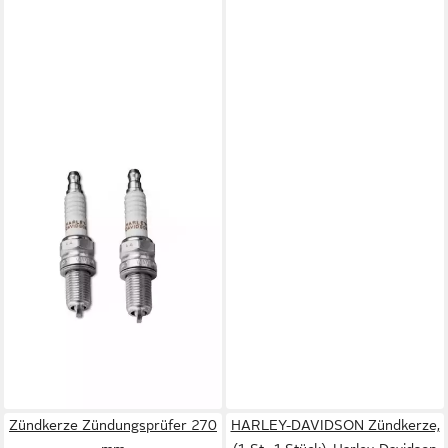
HARLEY-DAVIDSON
Zündkerze, (2-St., 2 Stück),
Zündkerzen 2 Stück für Twin
Cam und Sportster-Modelle
19,90 €
lieferbar - in 4-5 Werktagen bei dir
Zündkerze Zündungsprüfer 270
HARLEY-DAVIDSON Zündkerze,