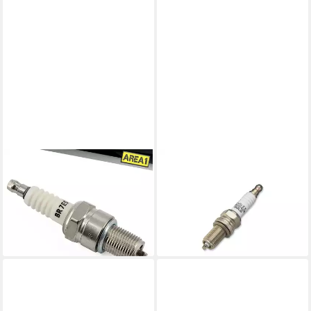
AREA1
HARLEY-DAVIDSON
Zündkerze Motorroller
Zündkerze, (1-St., 1 Stück),
Zündkerze Typ BR7ES
Gold Zündkerzen - XR
(entstört) 50ccm 2 Takt
Modelle
7,95 €
10,90 €
lieferbar - in 2-3 Werktagen bei dir
lieferbar - in 4-5 Werktagen bei dir