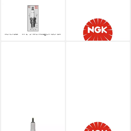
CHAMPION
NGK
Zündkerze Zündkerze
Zündkerze Zündkerze BR-8
RL82YC/OE064
ECM
6,95 €
17,24 €
lieferbar - in 2-3 Werktagen bei dir
lieferbar - in 2-3 Werktagen bei dir
NGK
NGK
Zündkerze DPR-7 EA-9
Zündkerze Zündkerze
Zündkerze
IMR9A-9H