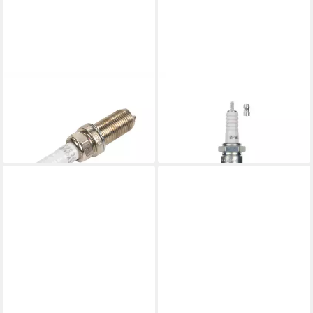
AG AUTOMOTIVE
NGK
Zündkerze Zündkerze, (1-St)
Zündkerze Zündkerze BP-8
28,94 €
ES
lieferbar - in 4-5 Werktagen bei dir
7,15 €
lieferbar - in 2-3 Werktagen bei dir