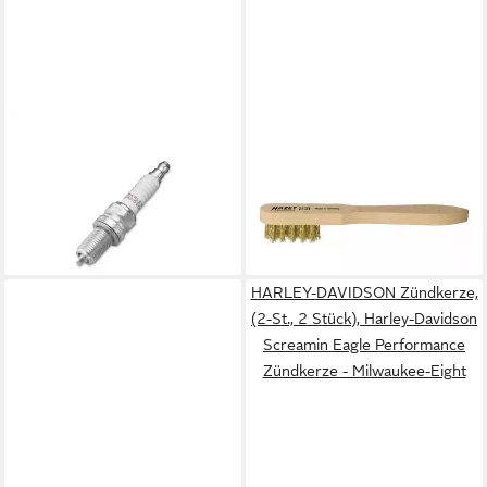
HARLEY-DAVIDSON
HAZET
Zündkerze, (1-St., 1 Stück),
Zündkerze HAZET
Zündkerzen für VRSC-
Zündkerzenbürste 2131
ab 14,20 €
Modelle
leider ausverkauft
10,20 €
lieferbar - in 4-5 Werktagen bei dir
HARLEY-DAVIDSON Zündkerze,
(2-St., 2 Stück), Harley-Davidson
Screamin Eagle Performance
Zündkerze - Milwaukee-Eight