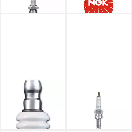
6,31 €
53,85 €
lieferbar - in 2-3 Werktagen bei dir
lieferbar - in 2-3 Werktagen bei dir
ARNOLD
NGK
Zündkerze Arnold 3121-N2-
Zündkerze CR-9 EKPA
0038 Kerze BMR6A, silberne
Zündkerze
45,22 €
Farbe, (1-St)
lieferbar - in 2-3 Werktagen bei dir
2,95 €
lieferbar - in 9-11 Werktagen bei
dir