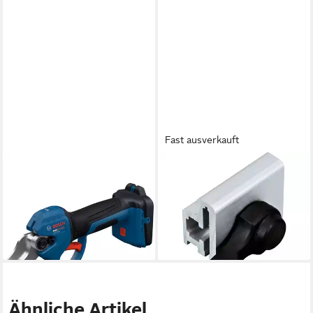
Fast ausverkauft
BOSCH PROFESSIONAL
BOSCH PROFESSIONAL
Akku-Heckenschere Bosch
Bosch Professional Bügelsäge
Professional Akku
Bosch Professional
36,95 €
Gartenschere GGP18V-32
lieferbar - in 2-3 Werktagen bei dir
179,10 €
lieferbar - in 2-3 Werktagen bei dir
Ähnliche Artikel