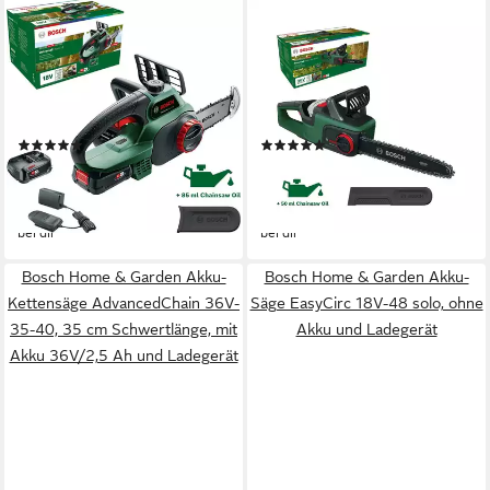
BOSCH HOME & GARDEN
BOSCH HOME & GARDEN
Akku-Kettensäge
Akku-Kettensäge
UniversalChain 18, 20 cm
AdvancedChain 36V-35-40,
Schwertlänge, mit Akku und
35 cm Schwertlänge, ohne
Ladegerät
Akku und Ladegerät
(21)
(3)
168,56 €
228,08 €
UVP
234,99 €
UVP
317,99 €
-28%
-28%
lieferbar - am nächsten Werktag
lieferbar - am nächsten Werktag
bei dir
bei dir
Bosch Home & Garden Akku-
Bosch Home & Garden Akku-
Kettensäge AdvancedChain 36V-
Säge EasyCirc 18V-48 solo, ohne
35-40, 35 cm Schwertlänge, mit
Akku und Ladegerät
Akku 36V/2,5 Ah und Ladegerät