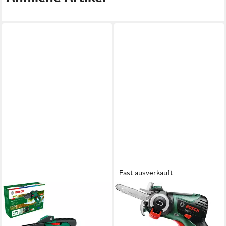
Fast ausverkauft
BOSCH HOME & GARDEN
BOSCH HOME & GARDEN
Akku-Kettensäge »EasyChain
Akku-Multisäge EasyCut 12
18V-15-7«, 15 cm
nanoBLADE-Säge, Set, ohne