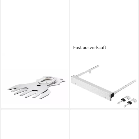
Fast ausverkauft
BOSCH HOME & GARDEN
BOSCH PROFESSIONAL
Baum- und Strauchschneider
Bügelsäge Parallelanschlag
Bosch Home and Garden
1600Z0000X
53,98 €
F016800588 F016800588
UVP
74,97 €
Grasschere-Ersatzmesser
-28%
lieferbar - in 2-3 Werktagen bei dir
24,13 €
lieferbar - in 2-3 Werktagen bei dir