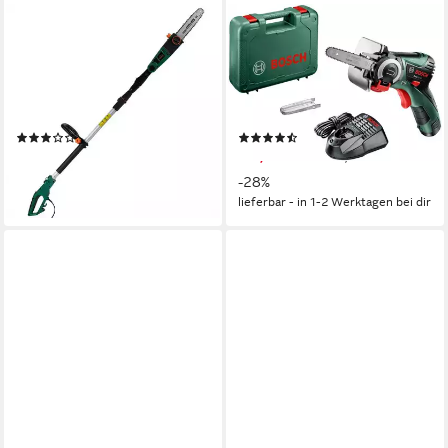
GARDEBRUK
BOSCH HOME & GARDEN
Hochentaster, ASX 900 750
Akku-Multisäge EasyCut 12
W ergonomischer Griff 26 cm
nanoBLADE-Säge, Set, mit
Schwertlänge verstellbar
Akku 12 V/2,0Ah und
Teleskop Astsäge Kettensäge
Ladegerät
(6)
(114)
89,95 €
117,05 €
UVP
161,98 €
lieferbar - in 3-4 Werktagen bei dir
-28%
lieferbar - in 1-2 Werktagen bei dir