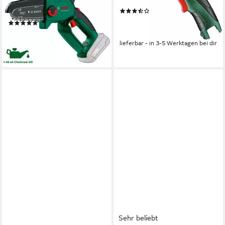
Schwertlänge, Oregon-Kette,
Akku und Ladegerät
(6)
ohne Akku, ohne Ladegerät
84,64 €
UVP
117,99 €
(10)
109,99 €
UVP
153,99 €
-28%
lieferbar - in 3-5 Werktagen bei dir
-29%
lieferbar - in 1-2 Werktagen bei dir
Sehr beliebt