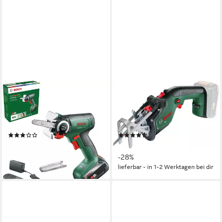
BOSCH HOME & GARDEN
BOSCH HOME & GARDEN
Akku-Säge UniversalCut 18V-
Akku-Säbelsäge Keo 18, mit
65, mit Akku 18V/2,5Ah und
Schweizer Präzisionsklinge,
Ladegerät
ohne Akku und Ladegerät
(2)
(2)
139,85 €
82,48 €
UVP
194,98 €
UVP
114,99 €
-28%
-28%
lieferbar - in 1-2 Werktagen bei dir
lieferbar - in 1-2 Werktagen bei dir