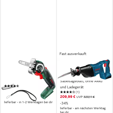
Fast ausverkauft
BOSCH HOME & GARDEN
BOSCH PROFESSIONAL
Akku-Säge NanoBlade-Säge
Akku-Säbelsäge GSA 18V-LI,
AdvancedCut 18, 18 V, ohne
mit L-BOXX 238 mit
Akku und Ladegerät
Säbelsägeblatt, ohne Akku
(24)
und Ladegerät
125,52 €
UVP
174,99 €
(1)
209,99 €
-28%
UVP
320,11 €
lieferbar - in 1-2 Werktagen bei dir
-34%
lieferbar - am nächsten Werktag
bei dir