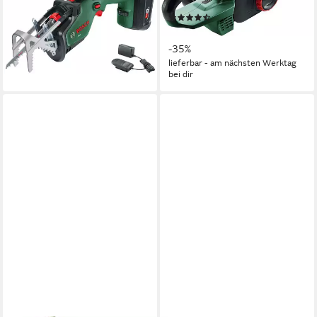
122,00 €
UVP
170,10 €
Ladegerät
(36)
-28%
99,99 €
UVP
152,99 €
lieferbar - in 1-2 Werktagen bei dir
-35%
lieferbar - am nächsten Werktag
bei dir