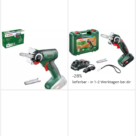
BOSCH HOME & GARDEN
BOSCH HOME & GARDEN
Akku-Säge UniversalCut 18V-
Akku-Säbelsäge AdvancedCut
65 - solo, ohne Akku und
18, Set, 18 V, 2,5 Ah, inkl.
Ladegerät
Akku und Ladegerät
(50)
103,27 €
UVP
143,99 €
176,45 €
UVP
245,98 €
-28%
-28%
lieferbar - in 1-2 Werktagen bei dir
lieferbar - in 1-2 Werktagen bei dir