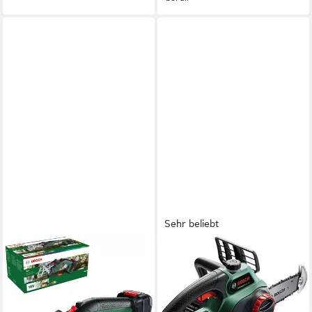
Sehr beliebt
BOSCH HOME & GARDEN
BOSCH HOME & GARDEN
Akku-Säge Keo 18, Inkl. Akku
Akku-Kettensäge
2 Ah und Ladegerät AL 18V-
UniversalChain 18 V, 20 cm
20
Schwertlänge, ohne Akku und