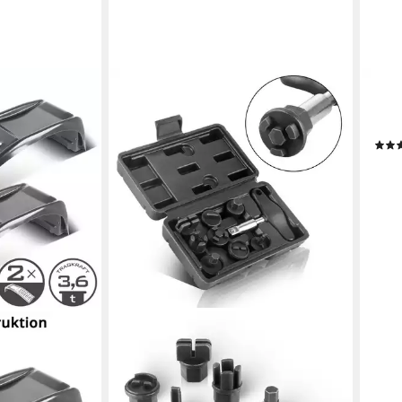
LIQU
Moto
Brem
ab 9
(19,98
-21%
liefe