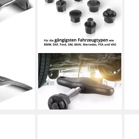
STAHLWERK
aus Stahl 3,6
Werkzeugset Ölablass Werkzeug
hrschienen
9tlg Öldienst Satz für Kunststoff
Ölablassschrauben, (1-tlg)
16,99 €
UVP
22,99 €
-26%
en bei dir
lieferbar - in 3-4 Werktagen bei dir