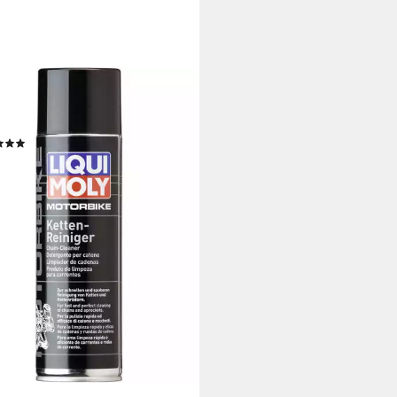
I MOLY
rbike Ketten- und
senreiniger Bremsenreiniger
(1)
,99 €
UVP
12,59 €
 €/ 1 l)
rbar - in 4-5 Werktagen bei dir