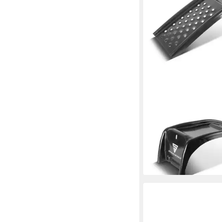
STAHLWERK
Auffahrrampe 2er-Set 
t 230 mm breit Auffa
LKW PKW
54,99 €
UVP
72,99 €
-25%
lieferbar - in 3-4 Werktag