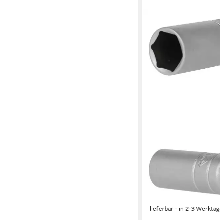
BRILLIANT TOOLS
Zündkerzennuss, 3/8
Stecknuss
ab 3,98 €
UVP
5,95 €
-33%
lieferbar - in 2-3 Werktag