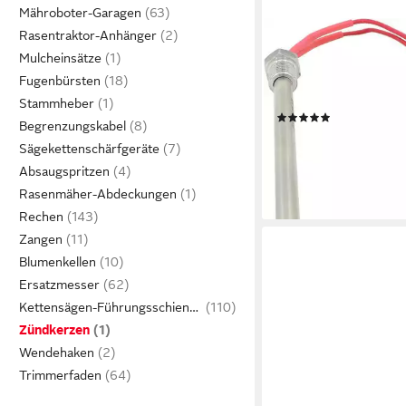
Mähroboter-Garagen
Rasentraktor-Anhänger
FELIXLEO
Zündkerze Zündkerze
Mulcheinsätze
Pelletofen Durchmes
Fugenbürsten
Länge 150 mm 300 W,
Stammheber
(1)
Begrenzungskabel
ab 19,23 €
UVP
25,96 €
Sägekettenschärfgeräte
-26%
Absaugspritzen
lieferbar in 3 Wochen
Rasenmäher-Abdeckungen
Rechen
Zangen
Blumenkellen
Ersatzmesser
Kettensägen-Führungsschienen
Zündkerzen
Wendehaken
Trimmerfaden