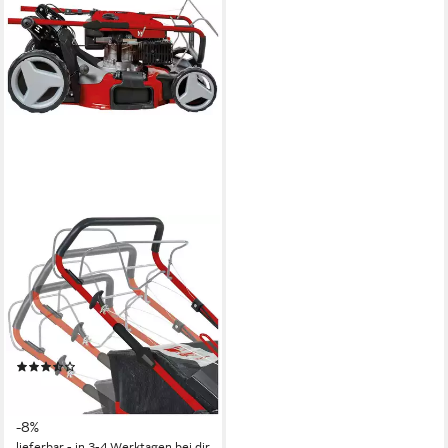
EINHELL
Benzinrasenmäher GC-PM
51/3 S HW
51 cm
Schnittbreite
3 - 8 cm
Schnitthöhe
70 l
Größe Auffangbehälter
(11)
328,89 €
UVP
358,95 €
16,34 €
mtl. in 24 Raten
-8%
lieferbar - in 3-4 Werktagen bei dir