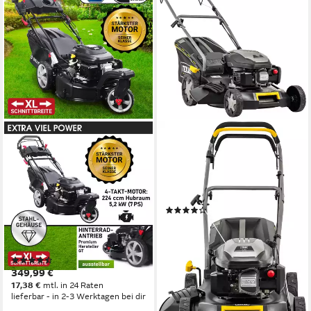
BRAST
TEXAS
Benzinrasenmäher Trike mit
Benzinrasenmäher XT460TR
Antrieb 5,2kW(7PS),
46 cm
Schnittbreite
2,8 - 7 cm
Schnitthöhe
Elektrostart, 4 Takt OHV
60 l
Größe Auffangbehälter
Motor, TÜV
(5)
53 cm
Schnittbreite
349,99 €
UVP
399,00 €
30 - 80 cm
Schnitthöhe
17,38 €
mtl. in 24 Raten
60 l
Größe Auffangbehälter
-12%
(8)
lieferbar in 2 Wochen
349,99 €
17,38 €
mtl. in 24 Raten
lieferbar - in 2-3 Werktagen bei dir