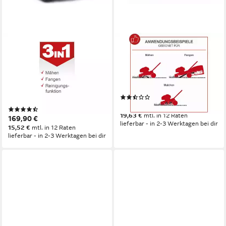
SCHEPPACH
SCHEPPACH
Benzinrasenmäher RM420
Benzinrasenmäher RM420A
3in1
42 cm
Schnittbreite
2.5 - 7.5 cm
Schnitthöhe
42 cm
Schnittbreite
45 l
Größe Auffangbehälter
2.5 - 7.5 cm
Schnitthöhe
45 l
Größe Auffangbehälter
(2)
214,90 €
(2)
19,63 €
mtl. in 12 Raten
169,90 €
lieferbar - in 2-3 Werktagen bei dir
15,52 €
mtl. in 12 Raten
lieferbar - in 2-3 Werktagen bei dir