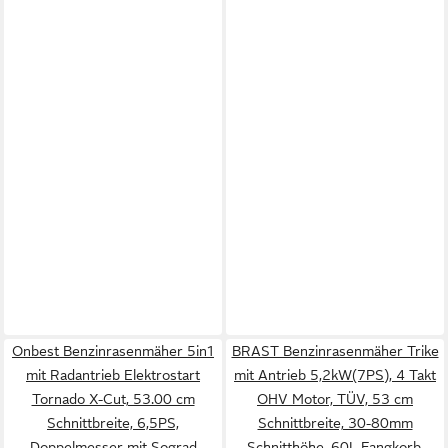
Onbest Benzinrasenmäher 5in1
BRAST Benzinrasenmäher Trike
mit Radantrieb Elektrostart
mit Antrieb 5,2kW(7PS), 4 Takt
Tornado X-Cut, 53.00 cm
OHV Motor, TÜV, 53 cm
Schnittbreite, 6,5PS,
Schnittbreite, 30-80mm
Doppelmesser mit Sograd
Schnitthöhe, 60L Fangkorb,