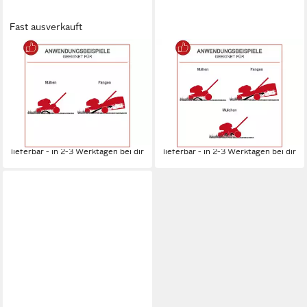
Fast ausverkauft
SCHEPPACH
SCHEPPACH
Benzinrasenmäher RM420
Benzinrasenmäher MP150-46
42 cm
Schnittbreite
46 cm
Schnittbreite
2.5 - 7.5 cm
Schnitthöhe
2.5 - 7.5 cm
Schnitthöhe
45 l
Größe Auffangbehälter
55 l
Größe Auffangbehälter
179,90 €
219,90 €
16,43 €
mtl. in 12 Raten
20,08 €
mtl. in 12 Raten
lieferbar - in 2-3 Werktagen bei dir
lieferbar - in 2-3 Werktagen bei dir