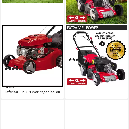
EINHELL
BRAST
Benzinrasenmäher GC-PM
Benzinrasenmäher 7PS RED
40/2
LINE mit Antrieb
40 cm
Schnittbreite
51 cm
Schnittbreite
2,5 - 6 cm
Schnitthöhe
(21)
45 l
Größe Auffangbehälter
269,99 €
(34)
13,41 €
mtl. in 24 Raten
165,29 €
UVP
205,95 €
lieferbar - in 2-3 Werktagen bei dir
15,10 €
mtl. in 12 Raten
-20%
lieferbar - in 3-4 Werktagen bei dir