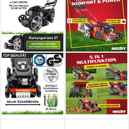
BRAST
HECHT
Benzinrasenmäher mit
Benzinrasenmäher 551 SXE
Antrieb 3,5kW(4,76PS)
mit Radantrieb Elektrostart
46 cm
Schnittbreite
51 cm
Schnittbreite
2,5 - 7,5 cm
Schnitthöhe
(21)
65 l
Größe Auffangbehälter
199,99 €
(20)
18,27 €
mtl. in 12 Raten
399,99 €
lieferbar - in 2-3 Werktagen bei dir
19,87 €
mtl. in 24 Raten
lieferbar - in 2-3 Werktagen bei dir