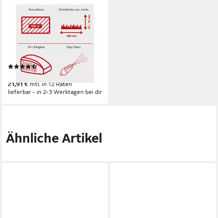
SCHEPPACH
Benzinrasenmäher MP150-46
46 cm
Schnittbreite
2.5 - 7.5 cm
Schnitthöhe
55 l
Größe Auffangbehälter
(2)
239,90 €
21,91 €
mtl. in 12 Raten
lieferbar - in 2-3 Werktagen bei dir
Ähnliche Artikel