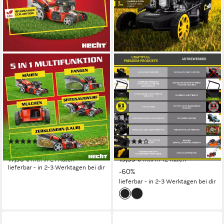
Fast ausverkauft
HECHT
CRAFTFULL
Benzinrasenmäher 547 SXW
Benzinrasenmäher CR-139-
5in1 mit Radantrieb Mulchkit
30 - 4 PS, 144 cm³ Benzin
Stahlgehäuse
Rasenmäher mit Radantrieb
46 cm
Schnittbreite
46 cm
Schnittbreite
2,50 - 7,50 cm
Schnitthöhe
2.5 - 7.5 cm
Schnitthöhe
55,00 l
Größe Auffangbehälter
60 l
Größe Auffangbehälter
(4)
(90)
349,99 €
169,99 €
419,99 €
17,38 €
mtl. in 24 Raten
15,53 €
mtl. in 12 Raten
lieferbar - in 2-3 Werktagen bei dir
-60%
lieferbar - in 2-3 Werktagen bei dir