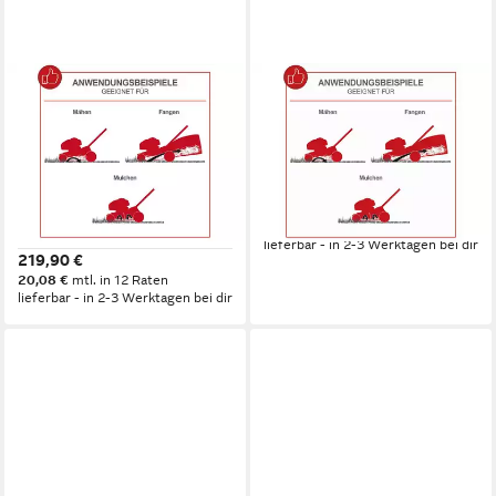
SCHEPPACH
SCHEPPACH
Benzinrasenmäher Scheppach
Benzinrasenmäher RM420AE
Benzin-Rasenmäher MS132-
42 cm
Schnittbreite
2.5 - 7.5 cm
Schnitthöhe
42 mit Öl
45 l
Größe Auffangbehälter
42 cm
Schnittbreite
259,90 €
2.5 - 7.5 cm
Schnitthöhe
12,91 €
mtl. in 24 Raten
45 l
Größe Auffangbehälter
lieferbar - in 2-3 Werktagen bei dir
219,90 €
20,08 €
mtl. in 12 Raten
lieferbar - in 2-3 Werktagen bei dir