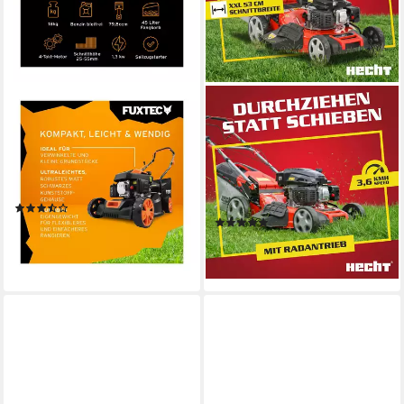
FUXTEC
HECHT
Benzinrasenmäher FX-
Benzinrasenmäher 554 SX
RM4180
mit Radantrieb 5in1
40,6 cm
Schnittbreite
53 cm
Schnittbreite
45 l
Größe Auffangbehälter
2,5 - 7,5 cm
Schnitthöhe
75 l
Größe Auffangbehälter
(72)
(3)
139,00 €
379,99 €
12,70 €
mtl. in 12 Raten
lieferbar - in 2-3 Werktagen bei dir
18,87 €
mtl. in 24 Raten
lieferbar - in 2-3 Werktagen bei dir