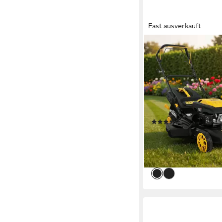
Fast ausverkauft
CRAFTFULL
Benzinrasenmäher CR
PS, 223 cm³ 4-Takt B
Rasenmäher
53 cm
Schnittbreite
3 - 9,5 cm
Schnitthöhe
60 l
Größe Auffangbehält
(19)
279,99 €
699,99 €
13,91 €
mtl. in 24 Raten
-60%
lieferbar - in 3-4 Werktag