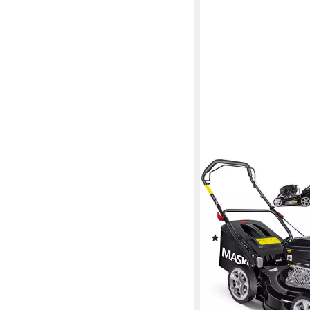
MASKO
Benzinrasenmäher R
42cm Schnittbreite
42 cm
Schnittbreite
(16)
164,80 €
15,05 €
mtl. in 12 Raten
lieferbar - in 4-5 Werktag