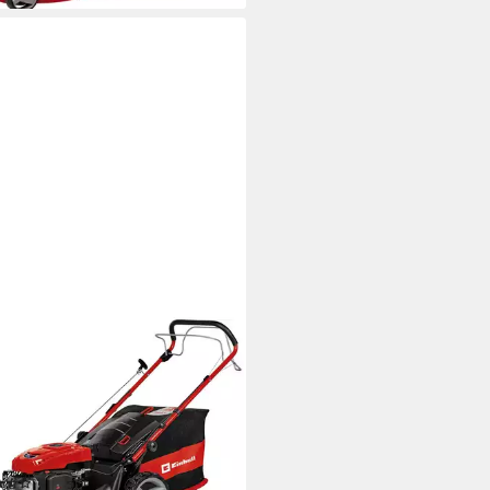
ELL
inrasenmäher GC-PM 51/3 S
m
Schnittbreite
 cm
Schnitthöhe
Größe Auffangbehälter
(11)