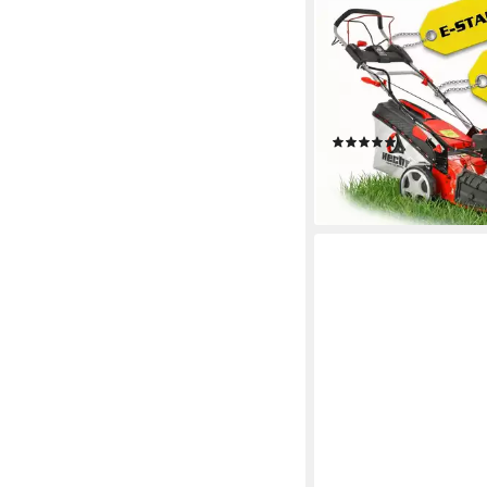
HECHT
Benzinrasenmäher 55
Radantrieb Elektrosta
51 cm
Schnittbreite
2,5 - 7,5 cm
Schnitthöhe
65 l
Größe Auffangbehält
(20)
399,99 €
19,87 €
mtl. in 24 Raten
lieferbar - in 3-4 Werktag