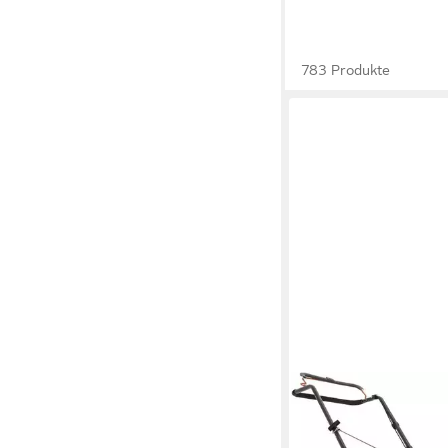
783 Produkte
HUSQVARNA
Benzinrasenmäher LC
Motor, 47cm Schnittbr