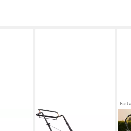
Fast 
HUSQVARNA
CRA
247, 2,2 kW
Benzinrasenmäher LC247S, 2,2 kW
Benz
eite, 55L
Motor, 47cm Schnittbreite,
PS, 