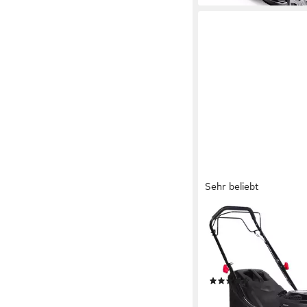
Sehr beliebt
BRAST
Benzinrasenmäher Rad
Antrieb 3,0kW (4,1PS
41 cm
Schnittbreite
(68)
199,99 €
18,27 €
mtl. in 12 Raten