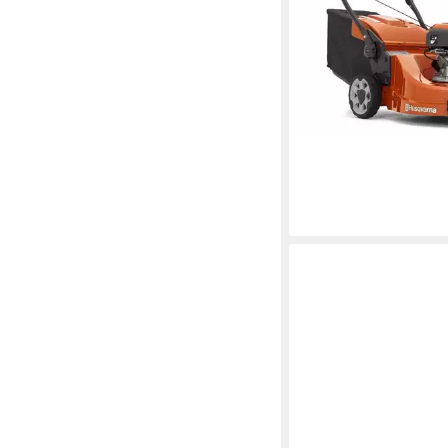
Fangbox
579,00 €
16,81 €
mtl. in 48 Raten
lieferbar - in 4-5 Werktag