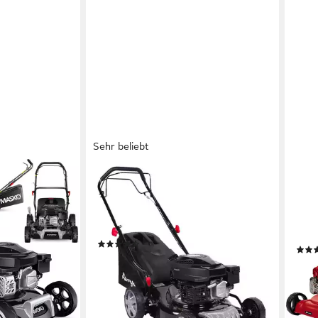
Sehr beliebt
BRAST
EINH
asenmäher
Benzinrasenmäher Radantrieb mit
Benz
Antrieb 3,0kW (4,1PS)
40 c
2,5 -
41 cm
Schnittbreite
45 l
(68)
199,99 €
163,
18,27 €
mtl. in 12 Raten
14,9
lieferbar - in 3-4 Werktagen bei dir
en bei dir
-21%
liefe