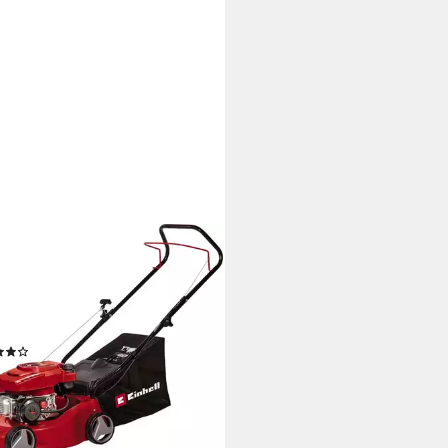
ELL
inrasenmäher GC-PM 40/2
m
Schnittbreite
 6 cm
Schnitthöhe
Größe Auffangbehälter
(34)
39 €
UVP
205,95 €
2 €
mtl. in 12 Raten
rbar - in 3-4 Werktagen bei dir