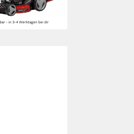
89 €
UVP
358,95 €
4 €
mtl. in 24 Raten
rbar - in 3-4 Werktagen bei dir