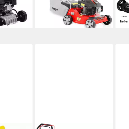
328,
en bei dir
99,99 €
16,3
lieferbar - in 4-5 Werktagen bei dir
-8%
liefe