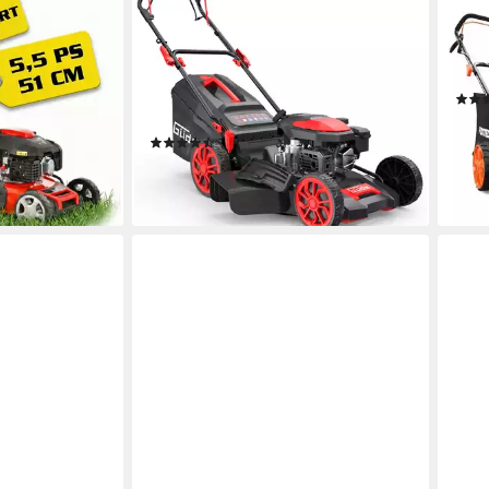
GÜDE
FUX
1 SXE mit
Benzinrasenmäher »Big Wheeler
Ben
rt
514.9 R«
45,7
50 l
51 cm
Schnittbreite
2,5 - 7,5 cm
Schnitthöhe
er
60 l
Größe Auffangbehälter
189,
17,26
(2)
ab 249,00 €
-5%
22,74 €
mtl. in 12 Raten
liefe
en bei dir
lieferbar - in 4-5 Werktagen bei dir