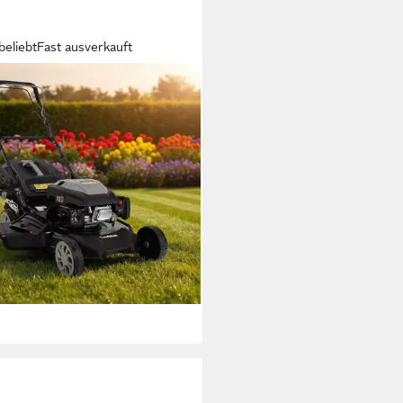
beliebt
Fast ausverkauft
FTFULL
inrasenmäher CR-196-30 - 6
190 cm³ Rasenmäher Benzin
 Schnittbreite
m
Schnittbreite
(77)
99 €
649,99 €
 €
mtl. in 24 Raten
%
rbar - in 3-4 Werktagen bei dir