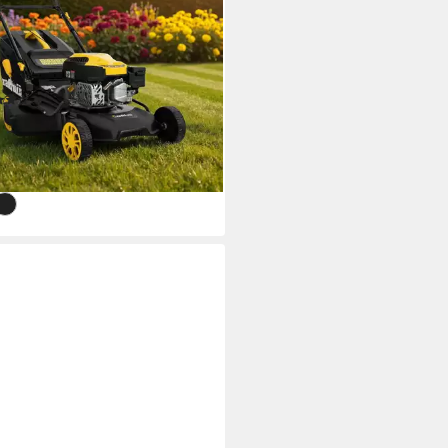
ntrieb
m
Schnittbreite
 7.5 cm
Schnitthöhe
Größe Auffangbehälter
(89)
99 €
419,99 €
3 €
mtl. in 12 Raten
%
rbar - in 3-4 Werktagen bei dir