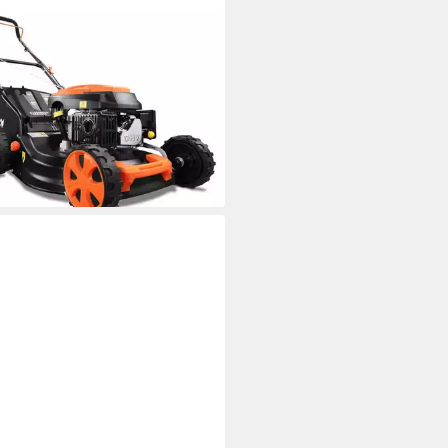
TEC
zinrasenmäher FX-RM4646ECO
 cm
Schnittbreite
Größe Auffangbehälter
(3)
00 €
UVP
199,00 €
 €
mtl. in 12 Raten
rbar - in 2-3 Werktagen bei dir