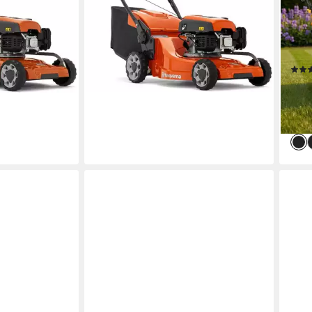
Radantrieb, 55L Fangbox
Rada
629,00 €
46 c
18,26 €
mtl. in 48 Raten
2.5 -
en bei dir
lieferbar - in 4-5 Werktagen bei dir
60 l
169,
15,5
-60
liefe