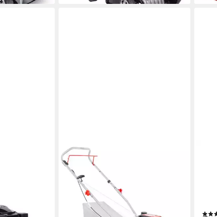
HECHT
EINH
antrieb mit
Benzinrasenmäher 5408 mit 45 l
Benz
)
Fangkorb & 4-Takt OHV-Motor bis
HW
700 m²
51 c
3 - 8
40 cm
Schnittbreite
70 l
2,5 - 6,5 cm
Schnitthöhe
45 l
Größe Auffangbehälter