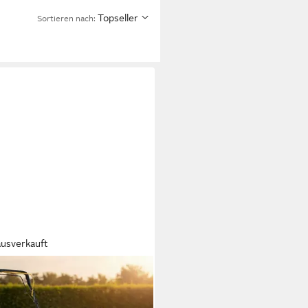
Topseller
Sortieren nach:
ausverkauft
FTFULL
inrasenmäher CR-139-30 - 4
144 cm³ Benzin Rasenmäher mit