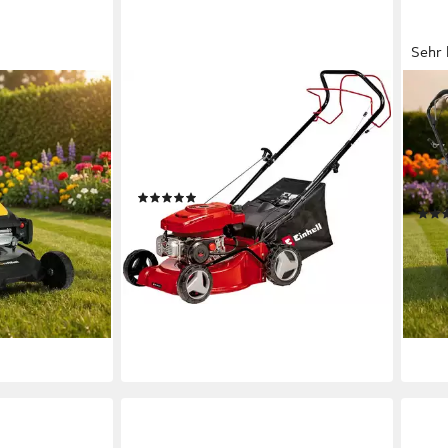
Sehr 
EINHELL
CRA
-224-30 - 7
Benzinrasenmäher GC-PM 40/2 S
Benz
enzin
PS, 
40 cm
Schnittbreite
2,5 - 7,5 cm
Schnitthöhe
53cm
45 l
Größe Auffangbehälter
53 c
(12)
192,25 €
UVP
236,95 €
er
259,
17,56 €
mtl. in 12 Raten
12,91
-19%
-60
lieferbar - in 3-4 Werktagen bei dir
liefe
en bei dir