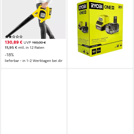
KÄRCHER
RYOBI
Akku-Laubbläser LBL 2
Akku-Laubbläser Ryobi Set
BATTERY SET
Laubbläser 18V ONE+ mit
4.0Ah Akku und Ladegerät, (1
Akku (wechselbar)
Stromversorgung
2000 g
Gewicht
St)
135,89 €
(5)
130,89 €
12,41 €
mtl. in 12 Raten
UVP
160,00 €
lieferbar - in 3-4 Werktagen bei dir
11,95 €
mtl. in 12 Raten
-18%
lieferbar - in 1-2 Werktagen bei dir