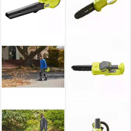
RYOBI
RYOBI
Akku-Laubbläser 36V MAX
Gartenpflege-Set Ryobi
POWER Laubbläser
RY18PS15A-0 - elektrische
RY36BLB-0 193km/h ohne
Astsäge 15 cm 18 V ONE+