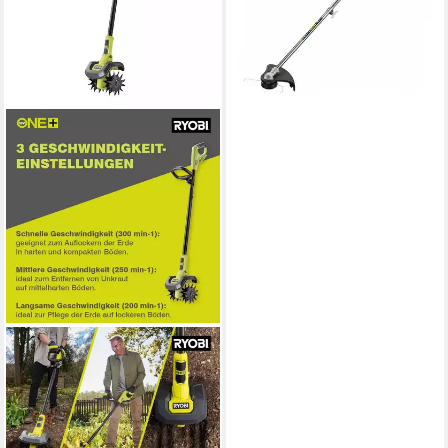
Akku
178,44 €
16,30 €
mtl. in 12 Raten
lieferbar - in 3-4 Werktagen bei dir
RYOBI
Akku-Motorhacke 18 V ONE+
RY18CVA-0
229,99 €
21,01 €
mtl. in 12 Raten