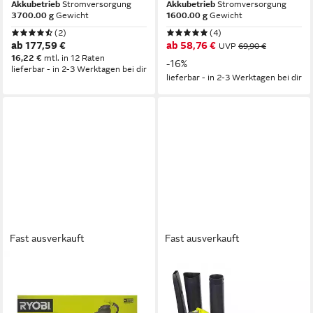
Akkubetrieb
Stromversorgung
Akkubetrieb
Stromversorgung
3700.00 g
Gewicht
1600.00 g
Gewicht
(2)
(4)
ab 177,59 €
ab 58,76 €
UVP
69,90 €
16,22 €
mtl. in 12 Raten
-16%
lieferbar - in 2-3 Werktagen bei dir
lieferbar - in 2-3 Werktagen bei dir
Fast ausverkauft
Fast ausverkauft
RYOBI
RYOBI
Elektro-Laubsauger Ryobi
Akku-Laubsauger Ryobi
RBV3000CESV Elektro-
RBV3000CSV – 3-in-1