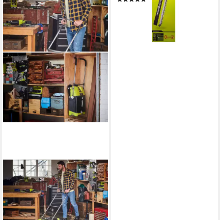
110,00 €
10,05 €
mtl. in 12 Raten
lieferbar - in 3-4 Werktagen bei dir
RYOBI
Kehrmaschine Akku-
Kehrmaschine mit Akku
Kehrbesen Straßenkehrer
ONE+ 18V