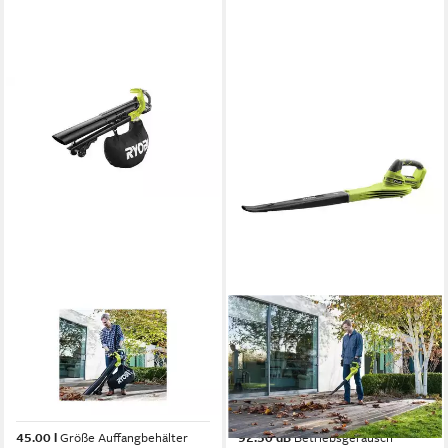
RYOBI
RYOBI
Akku-Laubbläser Akku-
Akku-Laubbläser Akku-
Laubbläser & Laubsauger
Laubgebläse ONE+ 18 V,
ONE+ 18 V, inkl Laubfangsack,
Laubbläser ohne Akku &
ohne Akku &
Ladegerät, OBL1820S
45.00 l
Größe Auffangbehälter
92.50 dB
Betriebsgeräusch