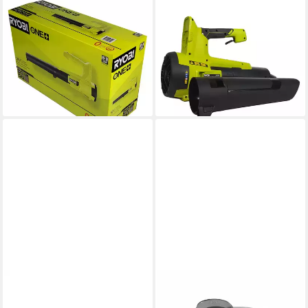
RYOBI
RYOBI
Akku-Laubbläser Ryobi
Akku-Laubbläser Ryobi
RY18BLA-0 -Akku-Laubbläser
RY18BLXC-0 - 18V ONE+ HP
18 V ONE+ (ohne Akku), (1
Brushless Laubgebläse (ohne
St)
Akku), (1 St)
75,28 €
80,87 €
lieferbar - in 3-4 Werktagen bei dir
lieferbar - in 3-4 Werktagen bei dir