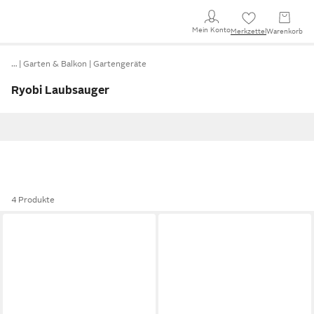
Mein Konto
Merkzettel
Warenkorb
…
Garten & Balkon
Gartengeräte
Ryobi Laubsauger
4 Produkte