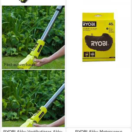
RYOBI
Gartenpflege-Set Ryobi
RAC396 Universal-Fangsack
45 l Ø12 cm für Garten-
Blas/Sauggeräte
28,76 €
lieferbar - in 3-4 Werktagen bei dir
Fast ausverkauft
RYOBI
Akku-Rasentrimmer Teleskop
Akku-Rasentrimmer ONE+ 18
V, Rasenkantenschneider
ohne Akku &
(1)
74,50 €
lieferbar - in 3-4 Werktagen bei dir
RYOBI Akku-Vertikutierer Akku-
RYOBI Akku-Motorsense