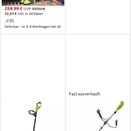
(1)
259,99 €
UVP
337,50 €
12,91 €
mtl. in 24 Raten
-23%
lieferbar - in 3-4 Werktagen bei dir
Fast ausverkauft
RYOBI
Akku-Motorsense Ryobi
Motorsense 18V 30cm Spule
+ Tri-Arc Bike-Griff ohne