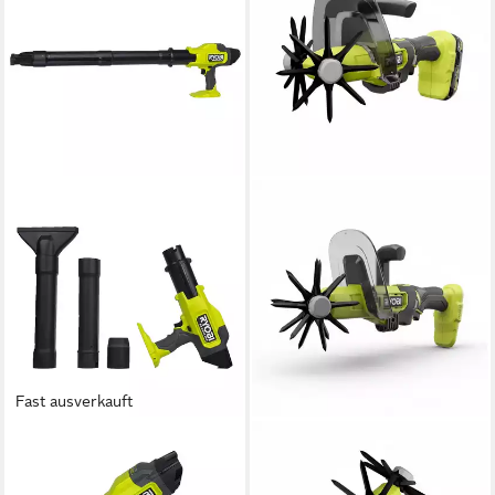
Fast ausverkauft
RYOBI
RYOBI
Akku-Laubbläser Ryobi 18V
Gartenpflege-Set Ryobi
ONE+ HP – Kompakter
RY18HCA-0 Akku Kultivator