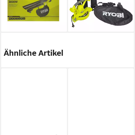
Laubbläser & Sauger 3000 W
Laubbläser mit 3000W und
ideal für Garten, (1 St)
45L Fangsack, (1 St)
107,62 €
93,60 €
9,83 €
mtl. in 12 Raten
lieferbar - in 3-4 Werktagen bei dir
lieferbar - in 3-4 Werktagen bei dir
Ähnliche Artikel