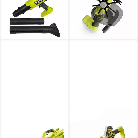
bürstenloser Gebläse, (1 St)
18 V ONE+ für Erde und
113,90 €
Beete
10,40 €
mtl. in 12 Raten
116,38 €
lieferbar - in 3-4 Werktagen bei dir
10,63 €
mtl. in 12 Raten
lieferbar - in 3-4 Werktagen bei dir