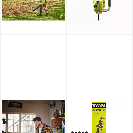
Akku & Ladegerät
ohne Akku
111,99 €
150,27 €
UVP
139,90 €
10,23 €
mtl. in 12 Raten
13,72 €
mtl. in 12 Raten
lieferbar - in 3-4 Werktagen bei dir
-20%
lieferbar - in 3-4 Werktagen bei dir
RYOBI
Gartenpflege-Set Ryobi
RY18HT50A-0 Heckenschere
18V 50 cm ohne Akku
(2)