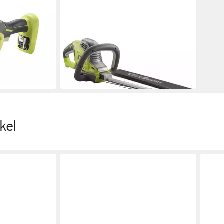
RYOBI
8PSA-0
Akku-Heckenschere Ryobi
RHT8165RL – 800W Heckenschere
en bei dir
mit HedgeSweep, (1 St)
170,16 €
15,54 €
mtl. in 12 Raten
lieferbar - in 3-4 Werktagen bei dir
kel