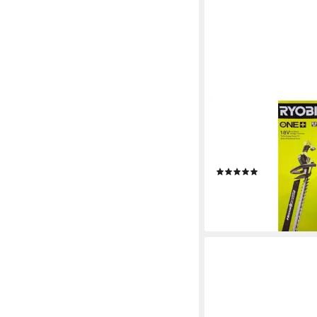
RYOBI
Gartenpflege-Set Ryo
RY18HT50A-0 Hecken
50 cm ohne Akku
(2)
110,00 €
10,05 €
mtl. in 12 Raten
lieferbar - in 3-4 Werktag