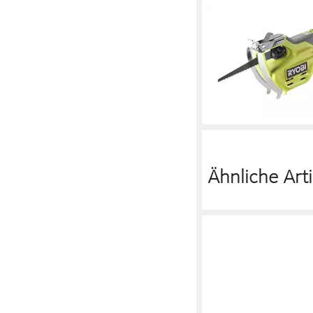
RYOBI
Akku-Astschere RY1
62,49 €
lieferbar - in 5-6 Werktag
Ähnliche Arti