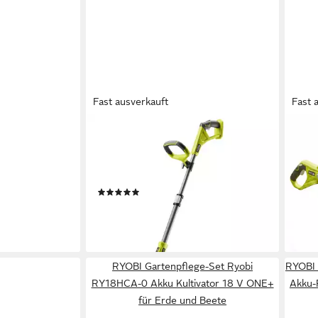
Fast ausverkauft
Fast 
RYOBI
RYOB
yobi Akku
Akku-Rasentrimmer Teleskop Akku-
Akku
ONE+ 18
Rasentrimmer ONE+ 18 V,
RY18
here ohne A,
Rasenkantenschneider ohne Akku &
Rase
(1)
chnittstärke:
St)
74,50 €
61,6
lieferbar - in 3-4 Werktagen bei dir
liefe
RYOBI Gartenpflege-Set Ryobi
RYOBI 
RY18HCA-0 Akku Kultivator 18 V ONE+
Akku-
für Erde und Beete