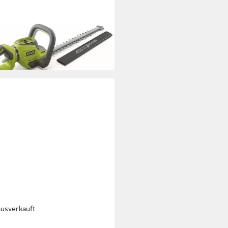
-Heckenschere Ryobi
6HT60A-0 – 36V MAX POWER
enschere 60cm, (1 St)
90 €
 €
mtl. in 12 Raten
rbar - in 3-4 Werktagen bei dir
ausverkauft