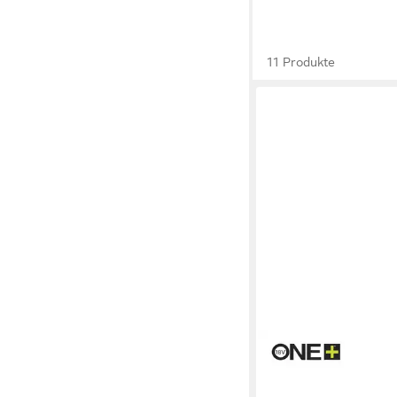
11 Produkte
RYOBI
Akku-Heckenschere 
120 50CM HEDGE T