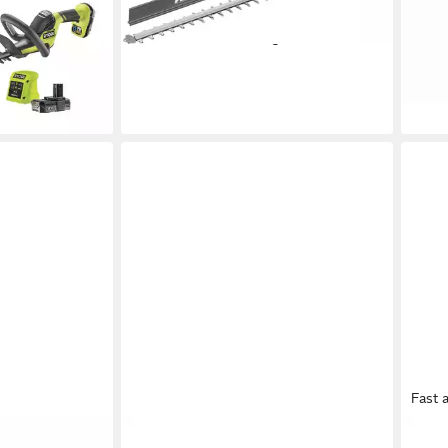
124,99 €
e inkl. Hedge
und 
11,42 €
mtl. in 12 Raten
83,1
lieferbar - in 5-6 Werktagen bei dir
liefe
en bei dir
Fast 
RYOBI
RYOB