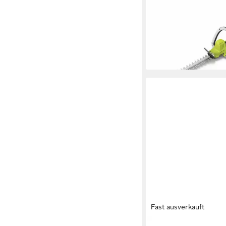
Akku-Heckenschere R
OHT1850X – 18 V ON
Heckenschere, (1 St)
107,65 €
9,83 €
mtl. in 12 Raten
lieferbar - in 3-4 Werktag
Fast ausverkauft