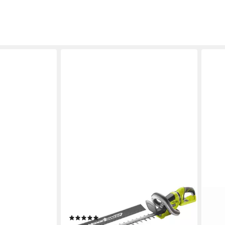
RYOBI
RYOB
RY18HT50A-
Akku-Heckenschere RHT36B61R
Akku
(1)
RIMMER+BAT
Ryob