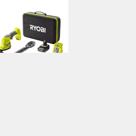
I
-Gras- und Strauchscherenset
-Gras-& Strauchschere ONE+
mit Tasche, Akku RY18GSA-
T
99 €
0 €
mtl. in 12 Raten
rbar - in 3-4 Werktagen bei dir