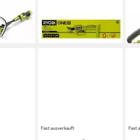
yobi
Akku-Gras- und Strauchscherenset
Akku
E+ Akku-
Ryobi RY18SCA-0 Akku-Schere 18 V
RY3
ONE+ (ohne Akku/Ladegerät), (1 St)
Heck
ab 98,50 €
132,
lieferbar - in 3-4 Werktagen bei dir
12,14
en bei dir
liefe
Fast ausverkauft
Fast 