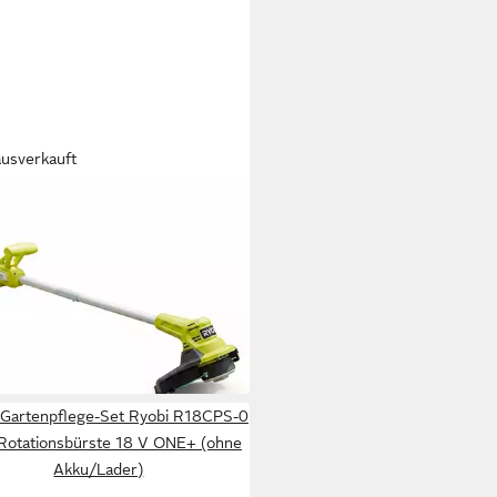
ausverkauft
I
-Rasentrimmer Ryobi
LT23A-0 – 18V Akku-
ntrimmer 23cm EasyEdge, (1
0 €
rbar - in 3-4 Werktagen bei dir
Gartenpflege-Set Ryobi R18CPS-0
Rotationsbürste 18 V ONE+ (ohne
Akku/Lader)