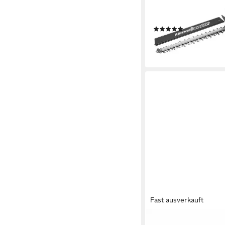
IN2, 50cm Schnittläng
Sweep Aufsatz
(1)
135,99 €
12,42 €
mtl. in 12 Raten
lieferbar - in 3-4 Werktag
Fast ausverkauft
RYOBI