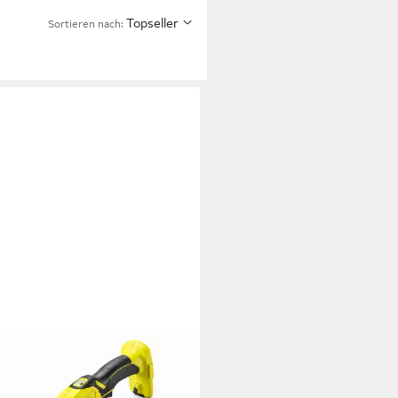
Topseller
Sortieren nach:
I
-Gras- und Strauchscherenset
i RY18GSA-0 18V Akku Gras-