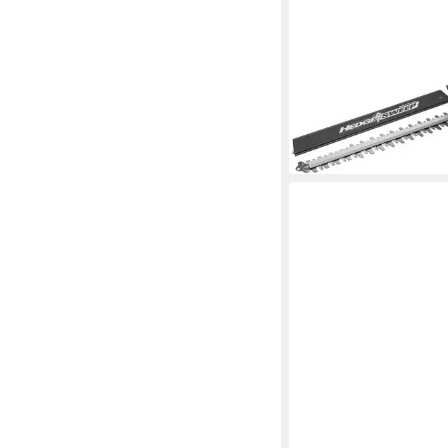
RYOBI
Akku-Heckenschere 
Heckenschere RY18H
18Volt
109,01 €
9,96 €
mtl. in 12 Raten
lieferbar - in 3-4 Werktag