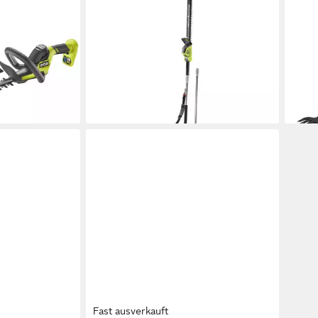
RYOBI
RYOB
ONE+ Akku-
Teleskop-Heckenschere Akku-
Akku
T45A-0,
Teleskopheckenschere 36V MAX
Akku
POWER Länge 2,4m, Messer 50cm
18V 
162,99 €
120
14,89 €
mtl. in 12 Raten
172,
en bei dir
lieferbar - in 3-4 Werktagen bei dir
15,8
liefe
Fast ausverkauft