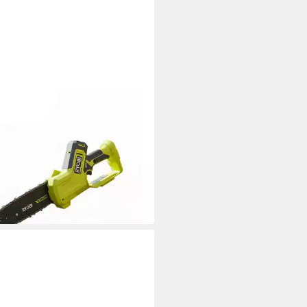
I
enpflege-Set Ryobi
PS15A-0 - elektrische Astsäge
m 18 V ONE+ ohne Akku
27 €
2 €
mtl. in 12 Raten
rbar - in 3-4 Werktagen bei dir