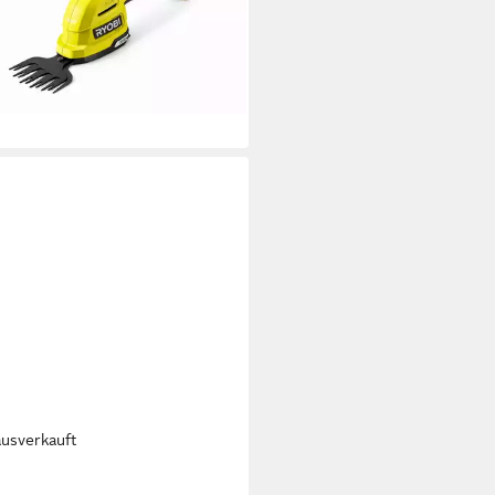
Strauchschere 2in1 ohne Akku
0 €
rbar - in 3-4 Werktagen bei dir
ausverkauft
I