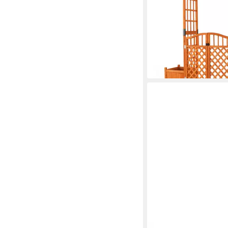
175,99 €
UVP
219,99 €
-20%
lieferbar - in 4-5 Werktag