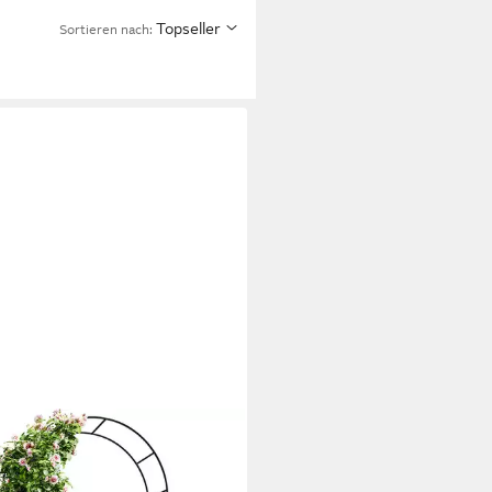
Topseller
Sortieren nach:
HLMANN COMMERCE GMBH
nbogen Metall, 240 × 140 × 37
ostfrei, wetterfest, für