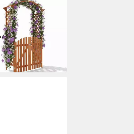
OLA
nbogen Rosenbogen mit Tür
ier Rankgitter Torbogen
hilfe Rankgestell Stück,
nbogen, Edelstahl-Scharniere
(14)
80 €
UVP
179,90 €
rbar - in 2-3 Werktagen bei dir