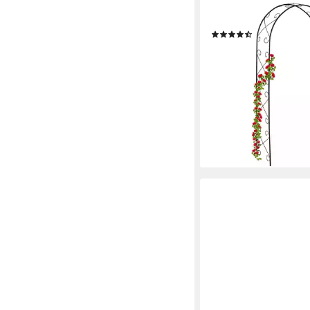
RELAXDAYS
Rosenbogen aus Metal
(6)
29,99 €
UVP
59,99 €
-50%
lieferbar - in 2-3 Werktag