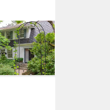
SUNNY
nbogen Pflanzbogen, Rankhilfe,
en, Bogendach Rankbogen, 1 St.,
enbogen, Dekorativ und vielseitig
etzbar
(5)
9 €
UVP
82,90 €
%
rbar - in 2-3 Werktagen bei dir