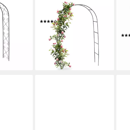
RELAXDAYS
MUC
l
Rosenbogen Torbogen Rankhilfe aus
Rose
Metall 240 cm
Spal
(74)
Rank
16,99 €
UVP
39,99 €
Rose
en bei dir
-58%
lieferbar - in 2-3 Werktagen bei dir
106,
-41%
liefe