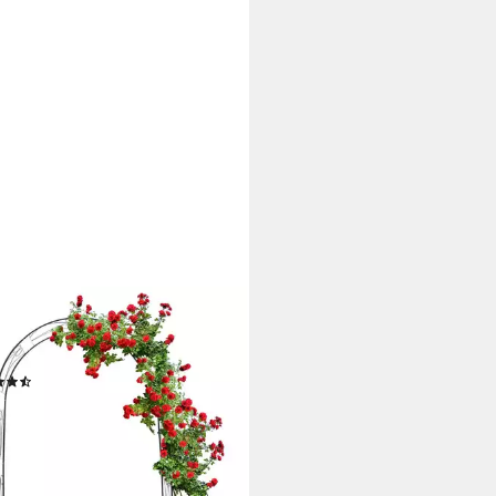
AXDAYS
nbogen Rankbogen für Rosen
Verzierung
(10)
9 €
UVP
69,99 €
%
rbar - in 2-3 Werktagen bei dir