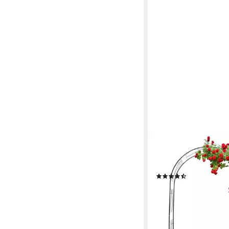
RELAXDAYS
Rosenbogen Rankboge
mit Verzierung
(10)
44,99 €
UVP
69,99 €
-36%
lieferbar - in 2-3 Werktag