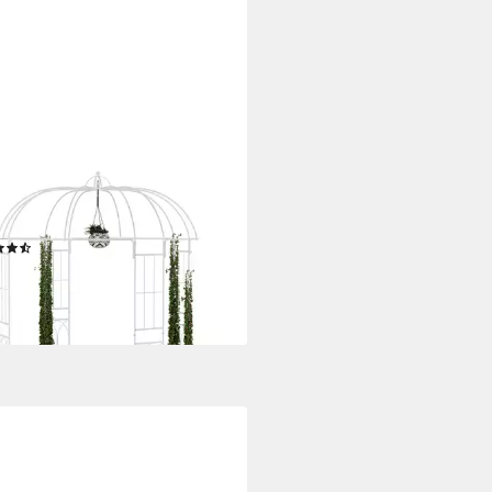
AXDAYS
nbogen Rosenpavillon Metall,
ß
(5)
99 €
UVP
199,99 €
%
rbar - in 2-3 Werktagen bei dir