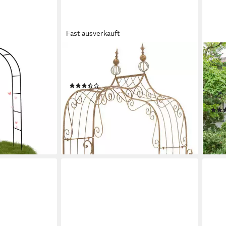
Fast ausverkauft
CLP
OUT
osenbogen /
Rosenbogen Aurora, 1 St., 1er, aus
Rose
MS-19556,
beschichtetem Eisen
Gart
(3)
langlebig
Gart
169,90 €
UVP
234,90 €
eins
-28%
lieferbar - in 2-3 Werktagen bei dir
35,9
en bei dir
-57
liefe