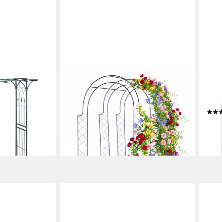
RELAXDAYS
REL
kig
Rosenbogen mit 3 Böge
Rose
69,99 €
UVP
149,99 €
wei
-53%
129,
lieferbar - in 2-3 Werktagen bei dir
en bei dir
-35
liefe