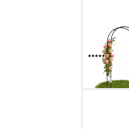
BITUXX
Rosenbogen Bituxx R
Kletterhilfe 240 cm, 
Stabil, wetterfest und 
(2)
14,90 €
UVP
24,90 €
-40%
lieferbar - in 2-3 Werktag