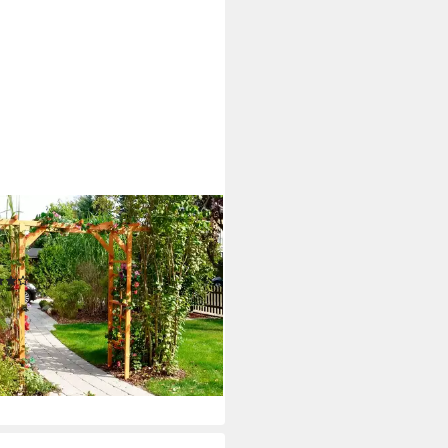
MADINO
nbogen Anke, BxTxH:
x60x210 cm
(42)
00 €
rbar - in 4-5 Werktagen bei dir