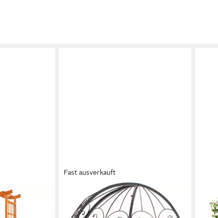
Fast ausverkauft
CLP
STA
ogen mit 2
Rosenbogen Rosie mit Sitzbank, 1
Rose
eltüren
St., 1er, halbrund, mit Sitzbank, aus
cm, r