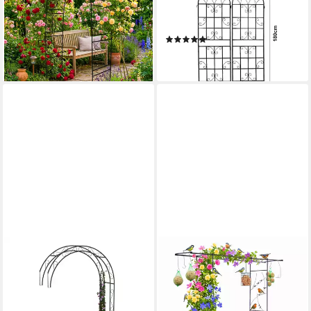
Rosenbogen aus Metall
»Barrea« 2er Set Metall 180
69,99 €
UVP
99,99 €
x 50 cm Schwarz
(4)
-30%
71,99 €
lieferbar - in 2-3 Werktagen bei dir
lieferbar - in 4-5 Werktagen bei dir