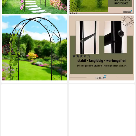
RELAXDAYS
BITUXX
Rosenbogen aus Metall
Rosenbogen Bituxx
(6)
Rosenbogen / Kletterhilfe
29,99 €
UVP
59,99 €
240 cm, MS-19556, Stabil,
-50%
wetterfest und langlebig
lieferbar - in 2-3 Werktagen bei dir
(3)
14,90 €
UVP
24,90 €
-40%
lieferbar - in 2-3 Werktagen bei dir