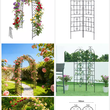
RELAXDAYS
CASA.PRO
Rosenbogen Schwarzer
Rankgitter, 2 St., 2er Set,