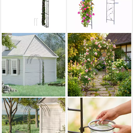
RELAXDAYS
RELAXDAYS
Rosenbogen Halbbogen aus
Rosenbogen mit Vogelbad &
Metall
Futterstatio
(1)
49,99 €
UVP
89,99 €
59,99 €
UVP
99,99 €
-44%