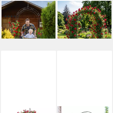
RELAXDAYS
RELAXDAYS
Rosenbogen mit Spitze
Rosenbogen aus Metall
(10)
39,99 €
UVP
69,99 €
79,99 €
UVP
149,99 €
-43%
-47%
lieferbar - in 2-3 Werktagen bei dir
lieferbar - in 2-3 Werktagen bei dir