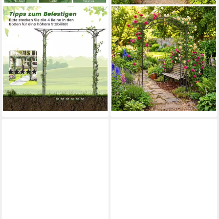
KOMFOTTEU
RELAXDAYS
Rosenbogen Gartenbogen für
Rosenbogen Schwarzer
Kletterpflanzen,
Rosenbogen aus Stahl
79,99 €
Hochzeitsbogen, 205 x 52 x
UVP
149,99 €
205 cm
-47%
(3)
lieferbar - in 2-3 Werktagen bei dir
96,99 €
lieferbar - in 4-5 Werktagen bei dir