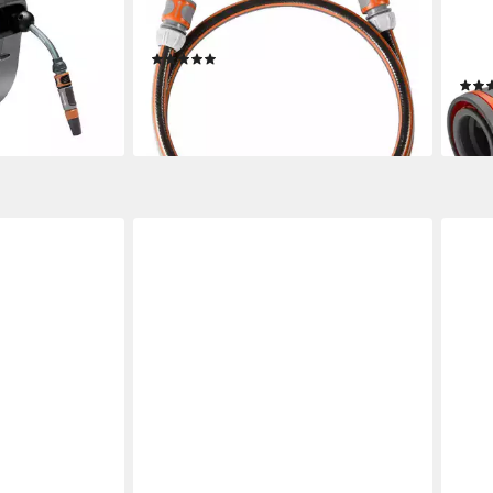
ssen-
Gartenschlauch Anschlussgarnitur
Bew
, 20 m
Comfort FLEX 13 mm (1/2), 1,5 m
Regu
(3)
Reic
ab 21,02 €
9 €
lieferbar - in 3-4 Werktagen bei dir
ab 1
liefe
en bei dir