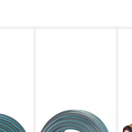
GARDENA
GAR
9-20, 13 mm
Gartenschlauch Gardena Schlauch
Schl
Classic 13 mm (1/2), 18 m
mm (