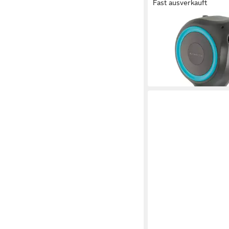
Fast ausverkauft
GARDENA
Bewässerungssystem
G.RollUp S 15m gr,bla
ab 142,03 €
lieferbar - in 3-4 Werktag