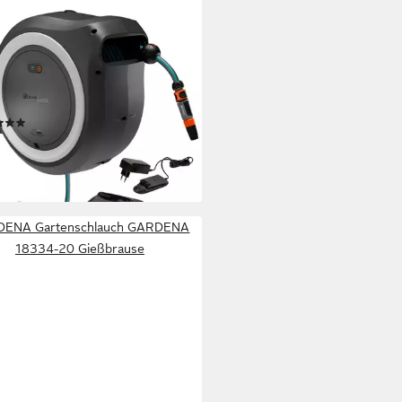
DENA
schlauchbox PowerRoll XXL
P4A Ready-To-Use Set,
vative, mit Funkfernsteuerung,
. Akku und Ladegerät
(1)
53,06 €
UVP
374,99 €
rbar - in 3-4 Werktagen bei dir
ENA Gartenschlauch GARDENA
18334-20 Gießbrause