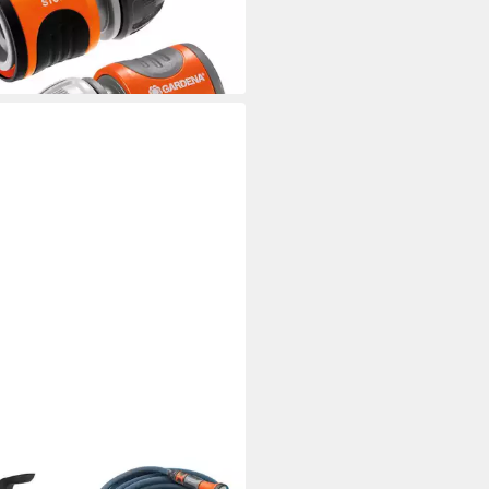
6,08 €
rbar - in 3-4 Werktagen bei dir
DENA
enschlauch Gardena
ilschlauch Liano Xtreme mit