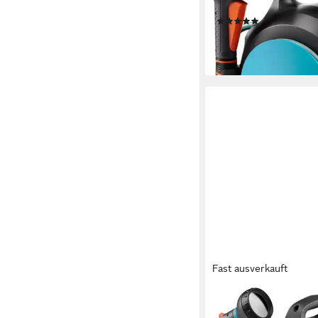
10m
(2)
ab 50,86 €
lieferbar - in 3-4 Werktag
Fast ausverkauft
GARDENA
Schlauchbox MoveMati