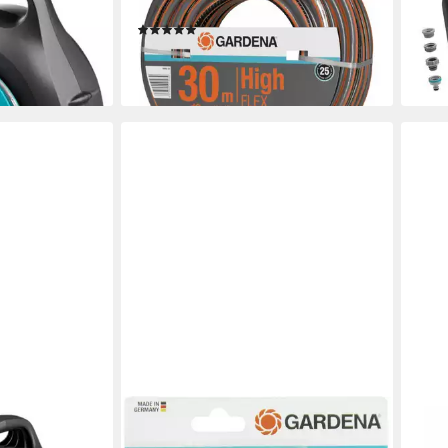
o. A.
TapF
(1)
30,9
ab 46,99 €
liefe
en bei dir
(1,57 €/ 1 m)
lieferbar - in 4-5 Werktagen bei dir
GARDENA
GAR
c Ready-to-
Gartenspritze Gardena
Gart