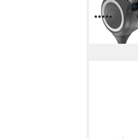
Gartenschlauch Terra
Schlauchbox RollUp M
(1)
ab 168,27 €
UVP
182,9
-8%
lieferbar - in 3-4 Werktag