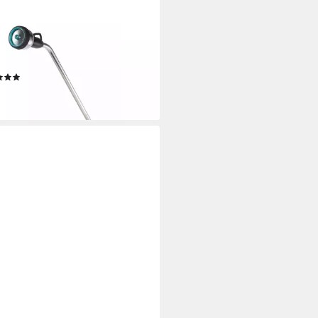
DENA
tendusche GARDENA Premium
stab
(2)
8,90 €
rbar - in 4-5 Werktagen bei dir