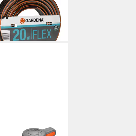
auch 9x9 13 mm (1/2), 20 m o.
(1)
9,99 €
 €/ 1 m)
rbar - in 4-5 Werktagen bei dir
DENA