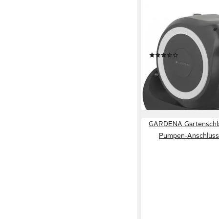
GARDENA
Gartenschlauch Garde
15m Schlauchbox für k
Automatisches Aufwic
(2)
ab 119,99 €
lieferbar - in 3-4 Werktag
GARDENA Gartenschl
Pumpen-Anschluss