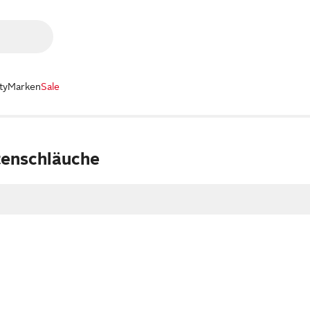
ty
Marken
Sale
enschläuche