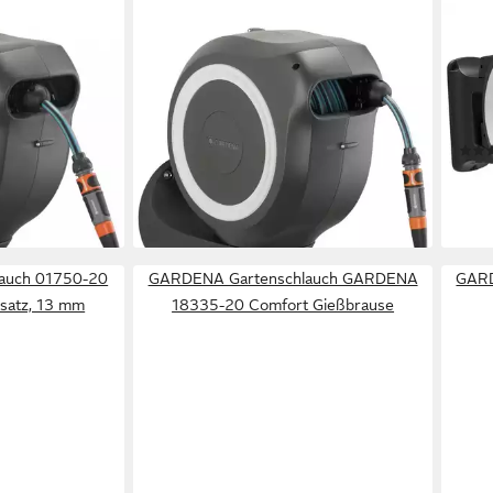
GARDENA
GAR
na RollUp S
Gartenschlauch
Wand
leine Gärten.,
Gartenschlauchaufroller 18612-20
18V 
142,58 €
keln
inno
lieferbar - in 3-4 Werktagen bei dir
Inkl
en bei dir
ab 3
-6%
liefe
auch 01750-20
GARDENA Gartenschlauch GARDENA
GARD
satz, 13 mm
18335-20 Comfort Gießbrause