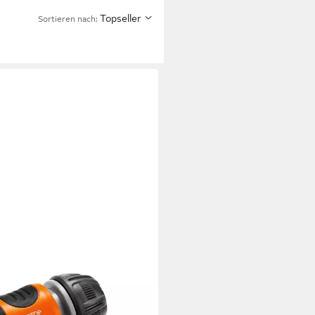
Topseller
Sortieren nach:
DENA
auch Schlauchverbinder-Satz 13
1/2) und 15 mm (5/8)