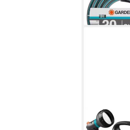
ab 33,29 €
(1,11 €/ 1 m)
lieferbar - in 4-5 Werktag
GARDENA
Schlauchbox Move Rea
tragbar, frostsicher, 