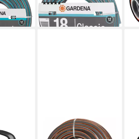
(1)
ab 1
20,29 €
liefe
en bei dir
(1,13 €/ 1 m)
lieferbar - in 4-5 Werktagen bei dir
GARDENA
GAR
dy-to-use-Set,
Gartenschlauch Comfort HighFLEX
Gart
Schlauchlänge
Schlauch 10x10 13 mm (1/2), 30 m
Text