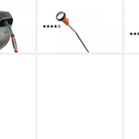
GARDENA
GAR
 Gardena
Schlauch Classic Gießstab
Gar
(1)
u
Gieß
ab 30,16 €
lieferbar - in 4-5 Werktagen bei dir
ab 3
en bei dir
liefe