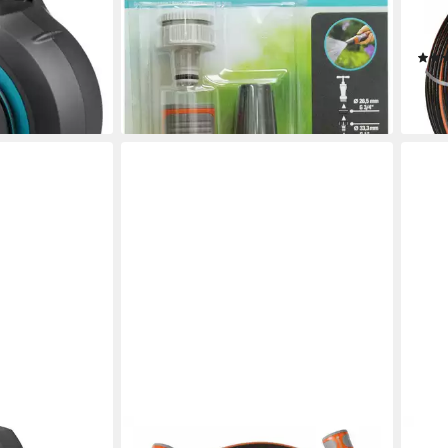
Grundausstattung Gartenspritze mit
Schl
ab 17,23 €
A.
lieferbar - in 2-3 Werktagen bei dir
en bei dir
ab 2
(1,50
liefe
GARDENA
GAR