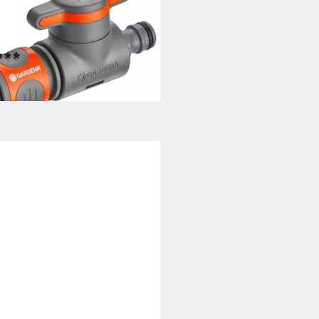
ässerungssystem GARDENA
lierventil: Wasserdurchfluss &
hweite stufenlos
(3)
8,28 €
rbar - in 3-4 Werktagen bei dir