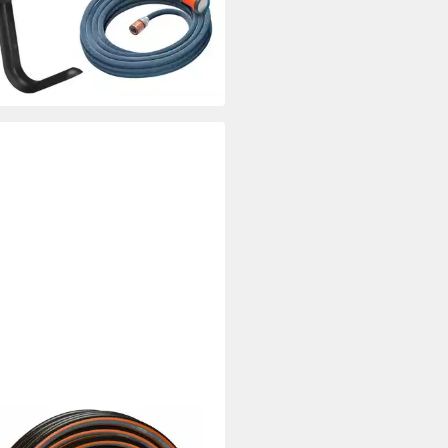
ix 13
9 €
rbar - in 4-5 Werktagen bei dir
DENA
enschlauch Comfort FLEX