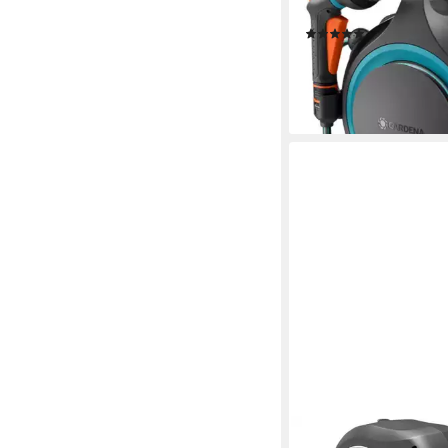
use-Set
(2)
ab 94,94 €
lieferbar - in 3-4 Werktag
GARDENA