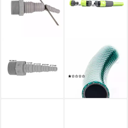
AIRFIT GMBH & CO. KG
KINZO
Schlauchtülle PP-
Gartenschlauch
Schlauchnippel mit 3/8 AG -
Gartenschlauch-Set, 15m
für Schlauch von Ø 6 bis 14
Wasserschlauch, Anschluss-
mm
Adapter und Spritzdüse
(1)
5,14 €
ab 20,99 €
lieferbar - in 3-4 Werktagen bei dir
(1,40 €/ 1 m)
lieferbar - in 2-3 Werktagen bei dir