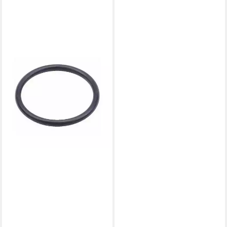
GARDENA
Gartenschlauch 5314-20 O-
Ring Ventilbox
10,08 €
lieferbar - in 2-3 Werktagen bei dir