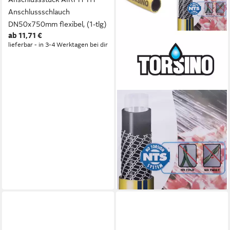
Anschlussschlauch
DN50x750mm flexibel, (1-tlg)
ab 11,71 €
lieferbar - in 3-4 Werktagen bei dir
MEGA GROUP
Bewässerungsschlauch PVC-
Wasserschlauch
Gartenschlauch verdrehsicher
und knickfest
275,36 €
(2,75 €/ 1 m)
lieferbar - in 3-4 Werktagen bei dir