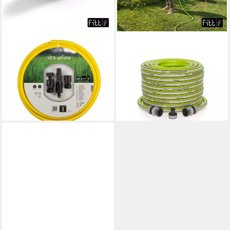
FITT
FITT
Gartenschlauch Fitt
Gartenschlauch Fitt
Gartenschlauch Idro Yellow
Gartenschlauch Kiuma Lime
1/2 20 m mit
20 m Ø 13 mm (1/2)
18,29 €
33,99 €
(0,91 €/ 1 m)
lieferbar - in 4-5 Werktagen bei dir
lieferbar - in 4-5 Werktagen bei dir