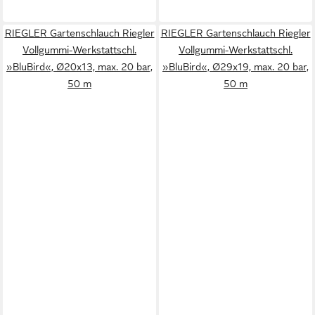
RIEGLER Gartenschlauch Riegler
RIEGLER Gartenschlauch Riegler
Vollgummi-Werkstattschl.
Vollgummi-Werkstattschl.
»BluBird«, Ø20x13, max. 20 bar,
»BluBird«, Ø29x19, max. 20 bar,
50 m
50 m