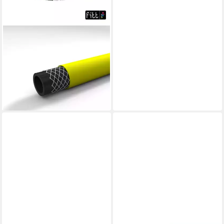
FITT
Wischwasserschlauch Fitt
Gartenschlauch Idro Yellow
3/4 50 m
62,29 €
(1,25 €/ 1 m)
lieferbar - in 4-5 Werktagen bei dir