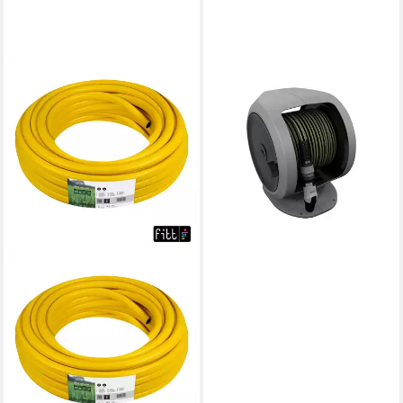
FITT
Schlauchaufroller fitt
Schlauchbox Freel 20 m
86,99 €
lieferbar - in 4-5 Werktagen bei dir