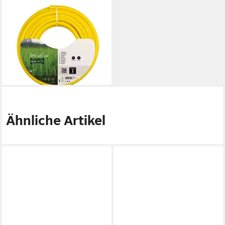
FITT
Gartenschlauch Fitt
Gartenschlauch Idro Yellow
3/4 25 m
33,29 €
(1,33 €/ 1 m)
lieferbar - in 4-5 Werktagen bei dir
Ähnliche Artikel