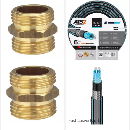
GARDENA
Schlauch Messing-
Gewindenippel, 26,5 mm (G
3/4)-Gewinde
ab 7,97 €
lieferbar - in 2-3 Werktagen bei dir
Fast ausverkauft