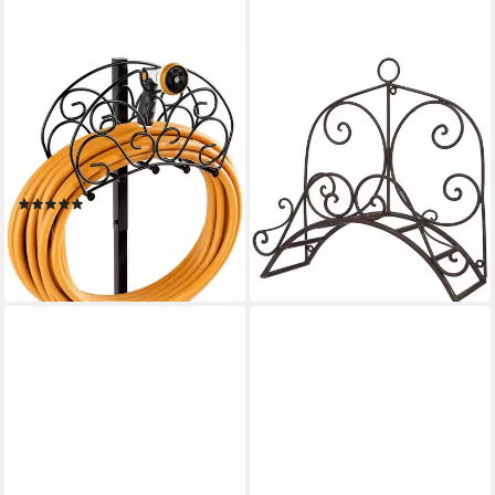
KOMFOTTEU
AMBIENTE HAUS
Schlauchhalterung
Schlauchhalterung
Gartenschlauchhalter, (für
Schlauchhalter 36cm, (1-tlg.,
46m Schlauch, bis 10kg
aus Metall)
29,99 €
belastbar)
UVP
54,70 €
(3)
-45%
33,99 €
UVP
53,99 €
lieferbar - in 4-5 Werktagen bei dir
-37%
lieferbar - in 5-6 Werktagen bei dir