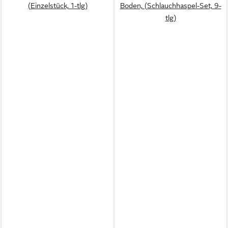
(Einzelstück, 1-tlg)
Boden, (Schlauchhaspel-Set, 9-
tlg)