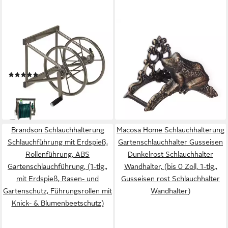
RELAXDAYS
RELAXDAYS
Schlauchhalterung
Schlauchhalterung Antiker
Schlauchtrommel zur
Schlauchhalter mit Frosch,
Wandmontage, (1-teilig, 1-tlg)
(Einzelstück, 1-tlg)
(1)
19,99 €
UVP
39,99 €
79,99 €
UVP
149,99 €
-50%
-47%
lieferbar - in 2-3 Werktagen bei dir
lieferbar - in 2-3 Werktagen bei dir
Brandson Schlauchhalterung
Macosa Home Schlauchhalterung
Schlauchführung mit Erdspieß,
Gartenschlauchhalter Gusseisen
Rollenführung, ABS
Dunkelrost Schlauchhalter
Gartenschlauchführung, (1-tlg.,
Wandhalter, (bis 0 Zoll, 1-tlg.,
mit Erdspieß, Rasen- und
Gusseisen rost Schlauchhalter
Gartenschutz, Führungsrollen mit
Wandhalter)
Knick- & Blumenbeetschutz)