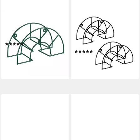
RELAXDAYS
RELAXDAYS
Schlauchhalterung
Schlauchhalterung
Schlauchhalter Wandmontage,
Schlauchhalter Wandmontage
(Einzelpackung, 1-tlg)
2er Set, (2er Set, 2-tlg., 2er
(1)
Set)
13,99 €
UVP
29,99 €
(1)
16,99 €
-53%
UVP
39,99 €
lieferbar - in 2-3 Werktagen bei dir
-58%
lieferbar - in 2-3 Werktagen bei dir