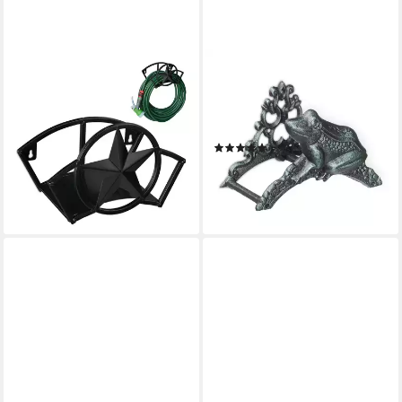
RELAXDAYS
RELAXDAYS
Schlauchhalterung
Schlauchhalterung Antiker
Schlauchhalter Wand,
Schlauchhalter mit Frosch, (1-
(Einzelartikel, 1-tlg., 1x
teilig, 1-tlg., 1-teilig)
(1)
Wasserschlauchhalterung)
17,99 €
UVP
39,99 €
19,99 €
UVP
39,99 €
-55%
-50%
lieferbar - in 2-3 Werktagen bei dir
lieferbar - in 2-3 Werktagen bei dir