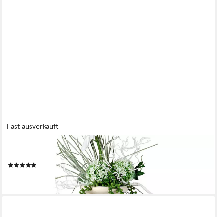
Fast ausverkauft
FORMANO
Bodenvase RELIEF, Relief, Creme, Relief, H: 50cm
(13)
69,00 €
lieferbar - in 2-3 Werktagen bei dir