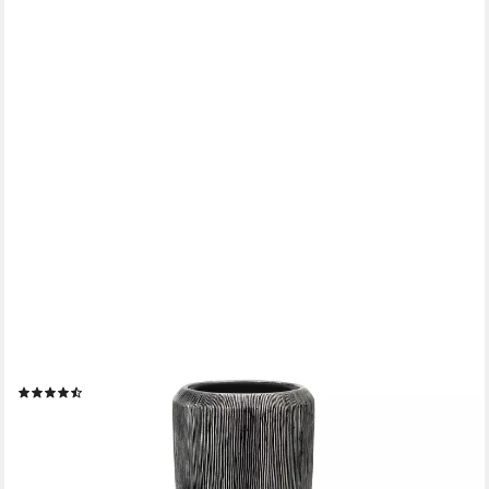
FLINGORA
Bodenvase Esmee, mit Einsatz - Fiberglas - Indoor - Silber -
Höhe 75 cm
(12)
ab 174,95 €
lieferbar - in 4-5 Werktagen bei dir