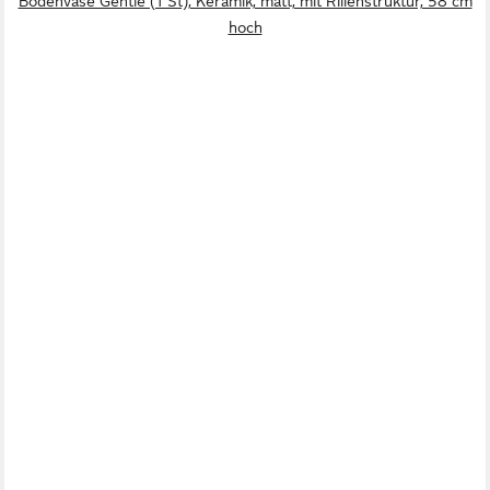
Bodenvase Gentle (1 St), Keramik, matt, mit Rillenstruktur, 58 cm
hoch