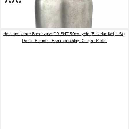
(10)
184,95 €
lieferbar - in 4-5 Werktagen bei dir
riess-ambiente Bodenvase ORIENT 50cm gold (Einzelartikel, 1 St),
Deko · Blumen · Hammerschlag Design · Metall