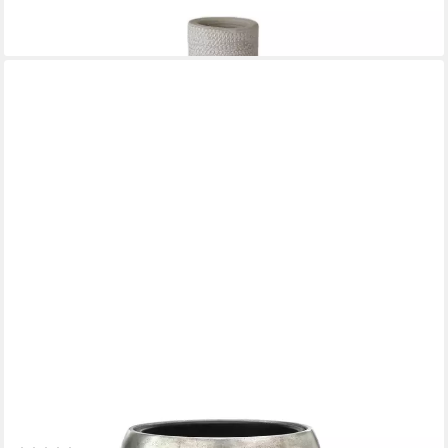
39,90 €
lieferbar - in 2-3 Werktagen bei dir
FLINGORA
Bodenvase Gloria, mit Einsatz - Fiberglas - Indoor - Silber - Höhe
68 cm