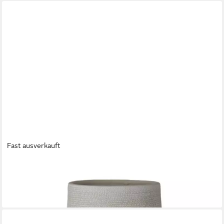
Fast ausverkauft
CREAFLOR HOME
Bodenvase Tokio, Farbe: Grau, Höhe: 41cm
39,90 €
lieferbar - in 2-3 Werktagen bei dir