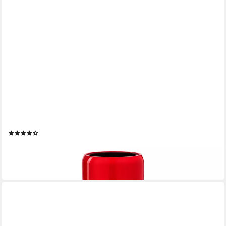
FLINGORA
Bodenvase Cleo, mit Einsatz - Fiberglas - Indoor & Outdoor - Rot
- Höhe 51 cm
(62)
ab 104,95 €
lieferbar - in 4-5 Werktagen bei dir
+11