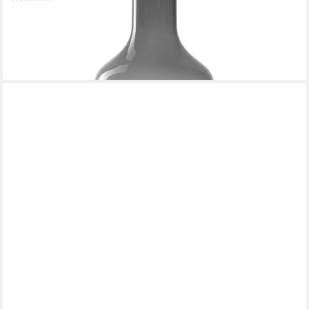
ab 31,84 €
UVP
36,95 €
-14%
lieferbar - in 4-5 Werktagen bei dir