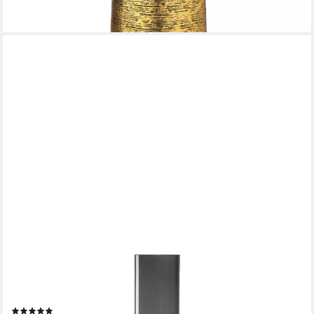
LEONARDO
Bodenvase Dekovase MILANO, handgefertigt (1 St), aus Glas, in
Flaschenform
(14)