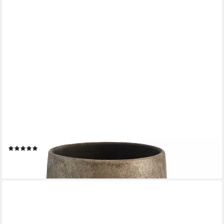
CREAFLOR HOME
Bodenvase Avion, Bodenvase 40cm, Braun, Einfarbig, H: 40cm
(3)
69,90 €
lieferbar - in 2-3 Werktagen bei dir