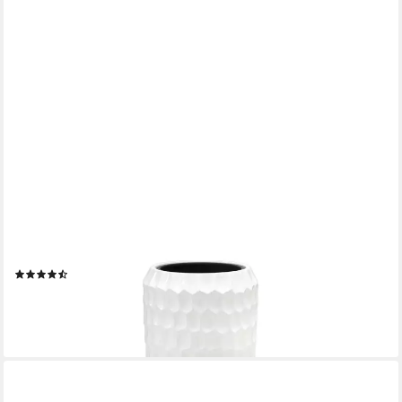
FLINGORA
Bodenvase Celice, mit Einsatz - Fiberglas - Indoor & Outdoor -
Weiß - Höhe 75 cm
(12)
ab 184,95 €
lieferbar - in 4-5 Werktagen bei dir