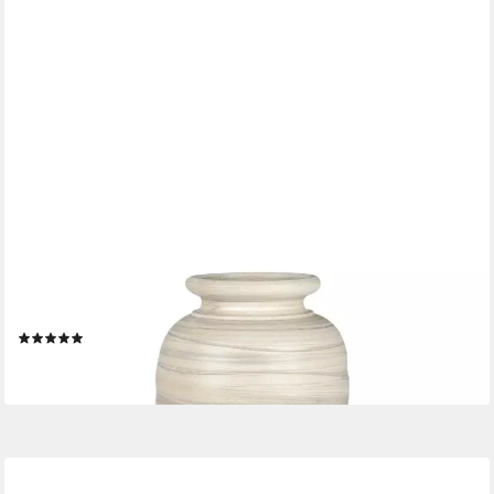
FORMANO
Bodenvase RELIEF, 60 cm Höhe, Creme, Streifenmuster, H:
60cm
(2)
79,00 €
lieferbar - in 2-3 Werktagen bei dir