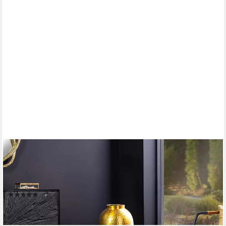
RIESS-AMBIENTE
Bodenvase ORIENT M 50cm gold · große Dekovase für
getrocknete Blumen/Pampasgras (Einzelartikel, 1 St), handmade
· Hammerschlag Design · Metall mit Patina · Wohnzimmer
(4)
ab 44,95 €
lieferbar - in 2-3 Werktagen bei dir