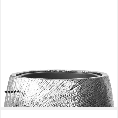
VIVANNO
Bodenvase Fiberglas ROYAL Rund - Solissilber Mit Muster (1 St),
33x73 cm
(7)
ab 138,90 €
lieferbar - in 3-4 Werktagen bei dir