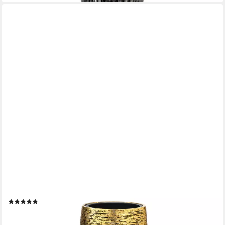
FLINGORA
Bodenvase Lacey, mit Einsatz - Fiberglas - Indoor - Gold - Höhe
75 cm
(2)
ab 199,95 €
lieferbar - in 4-5 Werktagen bei dir