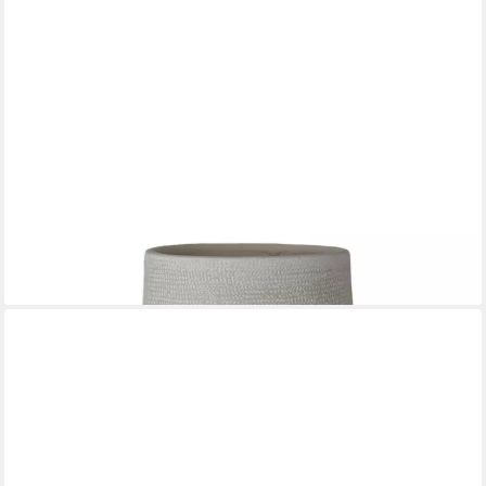
CREAFLOR HOME
Bodenvase Tokio, Farbe: Grau, Höhe: 50,5cm
69,90 €
lieferbar - in 2-3 Werktagen bei dir