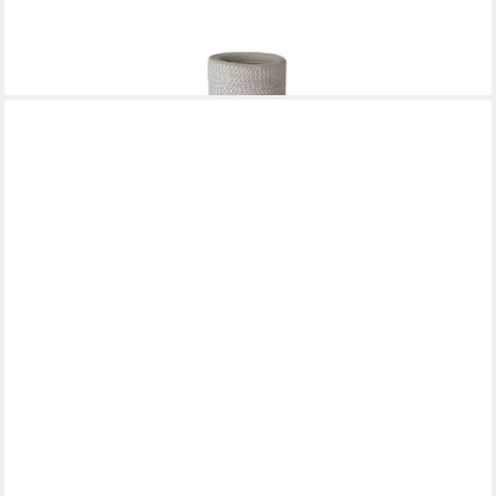
CREAFLOR HOME
Bodenvase Tokio, Farbe: Grau, Höhe: 40cm
39,90 €
lieferbar - in 2-3 Werktagen bei dir
CREAFLOR HOME
Bodenvase Tokio, Farbe: Grau, Höhe: 40cm