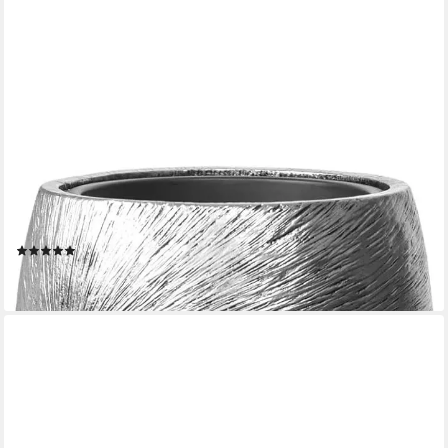
VIVANNO
Bodenvase Fiberglas ROYAL Rund - Solissilber Mit Muster (1 St),
33x73 cm
(7)
ab 138,90 €
lieferbar - in 3-4 Werktagen bei dir