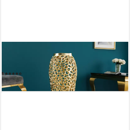
RIESS-AMBIENTE
Bodenvase ABSTRACT LEAF 65cm gold (Einzelartikel, 1 St),
Wohnzimmer · Handmade · Metall · Gold-Design · Deko ·
Schlafzimmer
(10)
ab 97,95 €
lieferbar - in 4-5 Werktagen bei dir