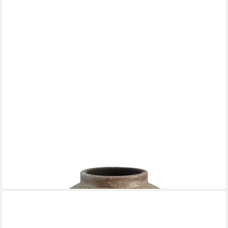
CREAFLOR HOME
Bodenvase Avion, Farbe: Braun, Höhe: 30cm
39,90 €
lieferbar - in 2-3 Werktagen bei dir