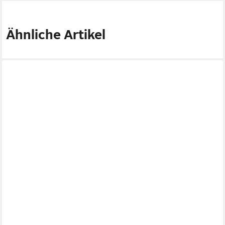
Ähnliche Artikel