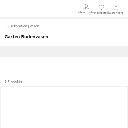
Mein Konto
Merkzettel
Warenkorb
…
Dekoration
Vasen
Garten Bodenvasen
5 Produkte