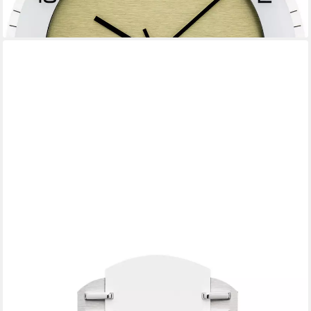
AMS
Funkwanduhr (Quarzuhr, Wanduhr, Made in Germany,
Wohnzimmer, Esszimmer, Büro)