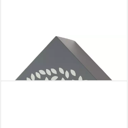
AMS
Pendelwanduhr Quarzpendelwerk mit Kuckuck-Melodie,
Holzgehäuse (Kuckuckruf mit automatischer Nachtabschaltung)
ab 134,10 €
UVP
149,00 €
-10%
lieferbar - in 4-5 Werktagen bei dir