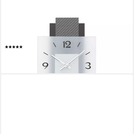
AMS
Pendelwanduhr 7313
(Quarzuhr,Holzgehäuse,Esszimmer,Wohnzimmer,Made in
Germany)
(6)
ab 135,20 €
UVP
169,00 €
-20%
lieferbar - in 4-5 Werktagen bei dir