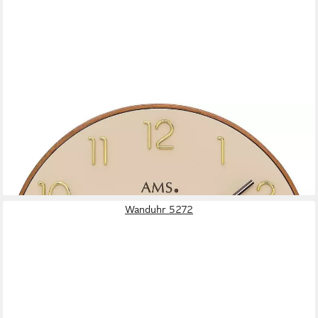
AMS
Wanduhr Wanduhr modern Gehäusedurchmesser 33 cm - AMS
Modell: 9563
79,00 €
lieferbar - in 2-3 Werktagen bei dir
Wanduhr 5272