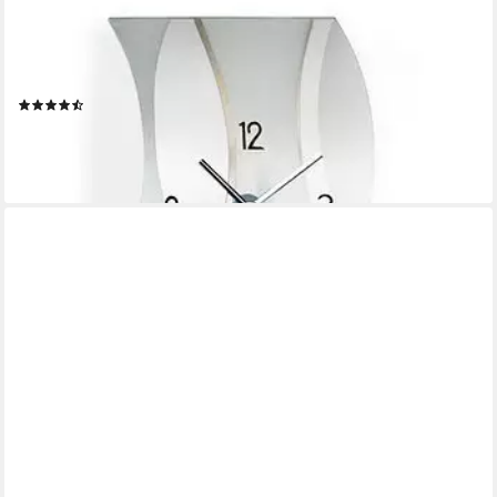
AMS
Pendelwanduhr W7246
(Quarzuhr,Mineralglasgehäuse,Esszimmer,Wohnzimmer,Made in
Germany)
(11)
ab 177,11 €
UVP
199,00 €
-11%
lieferbar - in 4-5 Werktagen bei dir