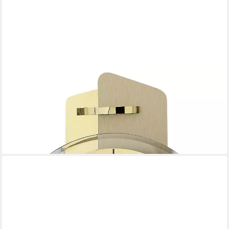
AMS
Funk-Pendelwanduhr F5264 (Quarzuhr, Esszimmer,
Wohnzimmer, Made in Germany)
249,00 €
lieferbar - in 4-5 Werktagen bei dir