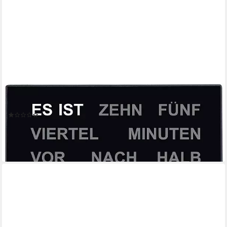
AMS
Tischuhr T1235 Büro, Wohnzimmer, Esszimmer
(1)
179,00 €
lieferbar - in 4-5 Werktagen bei dir
+1