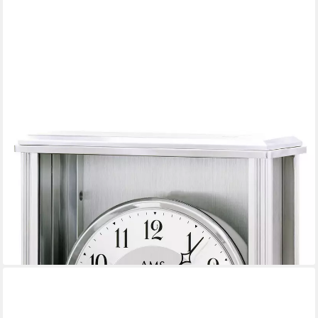
AMS
Funk-Pendelwanduhr (Quarzuhr, Wanduhr, Wohnzimmer,
Esszimmer, Arbeitszimmer)
ab 399,95 €
UVP
449,00 €
-11%
lieferbar - in 4-5 Werktagen bei dir