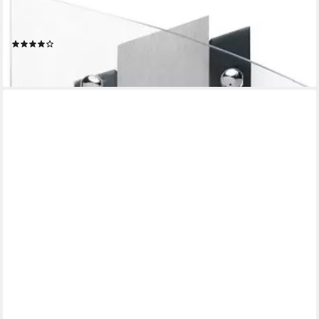
Funk-Pendelwanduhr F5262 (Quarz,diamantgedrehtes
Zifferblatt,Esszimmer,Wohnzimmer)
(10)
199,00 €
lieferbar - in 4-5 Werktagen bei dir