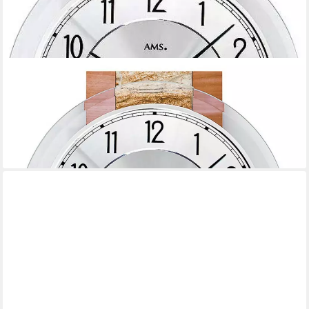
AMS
Wanduhr Wanduhr Holzgehäuse Aluminium-Zifferblatt - AMS
Modell: 7424
158,00 €
UVP
199,00 €
-21%
lieferbar - in 2-3 Werktagen bei dir