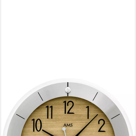
AMS
Funkwanduhr (Quarzuhr, Wanduhr, Made in Germany,
Wohnzimmer, Küche, Arbeitszimmer)
99,00 €
UVP
110,00 €
-10%
lieferbar - in 4-5 Werktagen bei dir