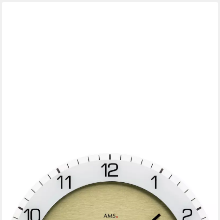
AMS
Funkwanduhr (Quarzuhr, Wanduhr, Made in Germany,
Wohnzimmer, Küche, Arbeitszimmer)
89,10 €
UVP
99,00 €
-10%
lieferbar - in 4-5 Werktagen bei dir