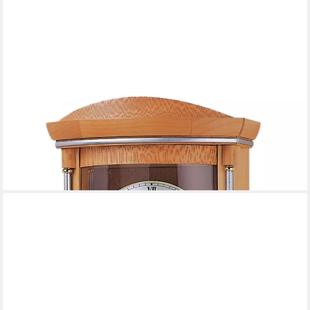
AMS
Pendelwanduhr Wanduhr mit Pendel 5080 (Funk-Uhrwerk)
844,40 €
UVP
998,00 €
-15%
lieferbar - in 4-5 Werktagen bei dir