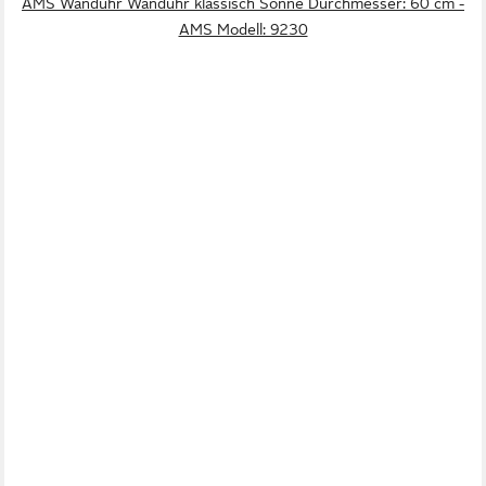
AMS Wanduhr Wanduhr klassisch Sonne Durchmesser: 60 cm -
AMS Modell: 9230