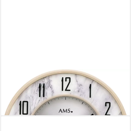
AMS
Funkwanduhr (Quarzuhr, Wanduhr, Wohnzimmer, Esszimmer,
Arbeitszimmer, Marmoroptik)
89,10 €
UVP
99,00 €
-10%
lieferbar - in 4-5 Werktagen bei dir