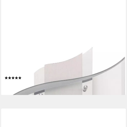
AMS
Funkwanduhr F5516
(Quarzuhr,Holz,Glas,Wohnzimmer,Esszimmer,Küche,Made in
Germany,Büro)
(2)
ab 184,56 €
lieferbar - in 2-3 Werktagen bei dir