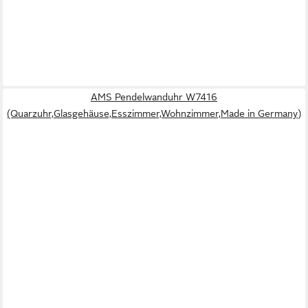
AMS Pendelwanduhr W7416
(Quarzuhr,Glasgehäuse,Esszimmer,Wohnzimmer,Made in Germany)