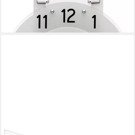
ab 99,95 €
UVP
179,00 €
-44%
lieferbar - in 4-5 Werktagen bei dir
AMS