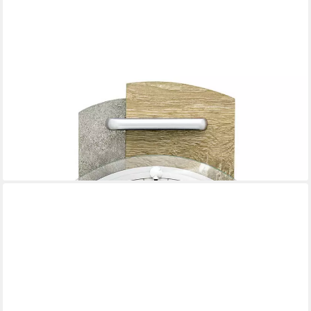
AMS
Funk-Pendelwanduhr Funkpendelwerk Holzgehäuse Mineralglas
AMS (Funkuhrwerk)
251,10 €
UVP
279,00 €
-10%
lieferbar - in 4-5 Werktagen bei dir