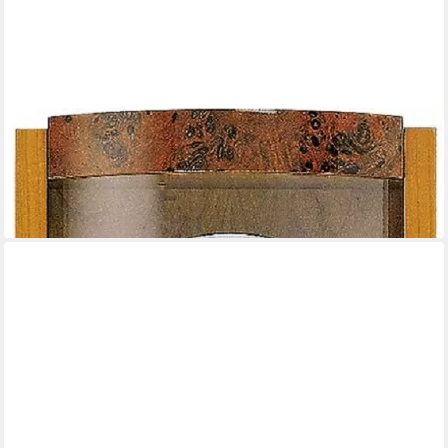
AMS
Wanduhr Funkpendeluhr klassisch Westminster Melodie - AMS
Modell: 5087/9
579,00 €
lieferbar - in 2-3 Werktagen bei dir