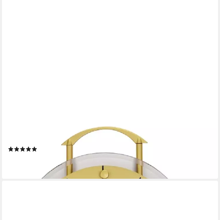
AMS
Pendelwanduhr Wanduhr mit Pendel AMS 5255 (Funk-Uhrwerk)
(1)
ab 159,00 €
lieferbar - in 4-5 Werktagen bei dir