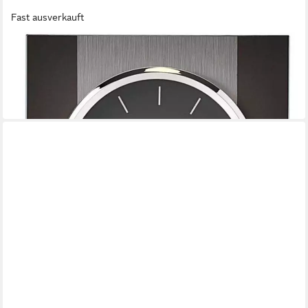
Fast ausverkauft
CHRISTOFFEL
Tischuhr Tischuhr Widdop
73,99 €
UVP
99,00 €
-25%
in 6-8 Werktagen bei dir