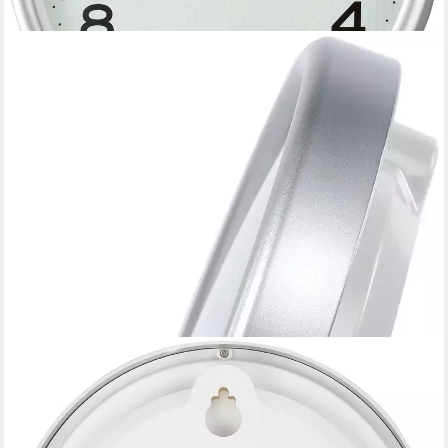
SEIKO
Tischuhr
ab 52,51 €
UVP
59,00 €
-11%
in 1-2 Werktagen bei dir