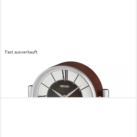
Fast ausverkauft
SEIKO
Tischuhr
141,51 €
UVP
159,00 €
-11%
in 1-2 Werktagen bei dir