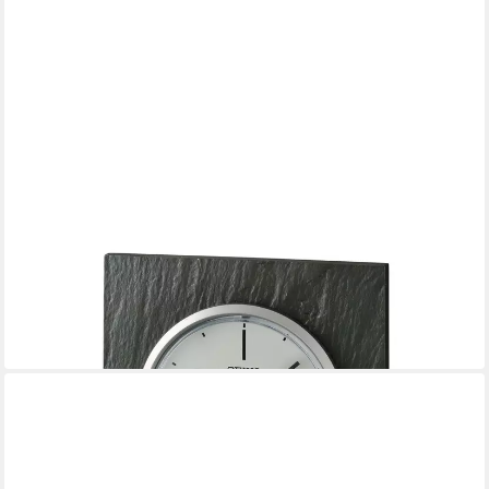
SEIKO
Tischuhr
88,11 €
UVP
99,00 €
-11%
in 1-2 Werktagen bei dir