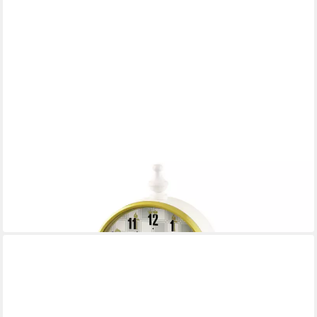
SEIKO
Tischuhr
88,82 €
UVP
119,00 €
-25%
in 1-2 Werktagen bei dir