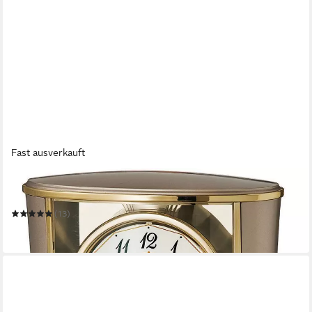
Fast ausverkauft
SEIKO
Tischuhr QXN227G
(13)
99,00 €
in 1-2 Werktagen bei dir