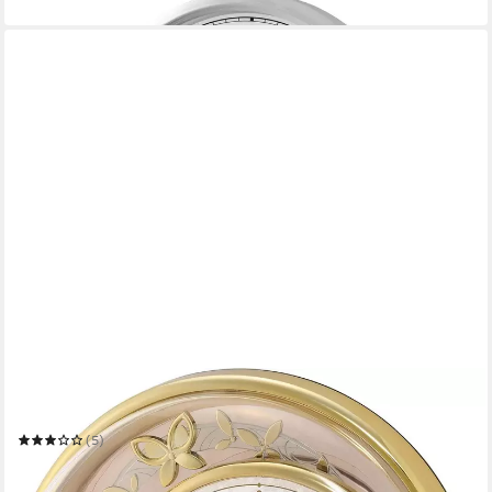
in 1-2 Werktagen bei dir
SEIKO
Pendeltischuhr QXN232G
(5)
80,00 €
UVP
89,00 €
-10%