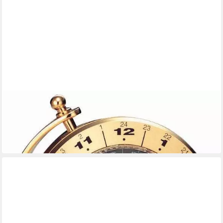
SEIKO
Tischuhr QHG106G
176,16 €
UVP
189,00 €
-7%
in 1-2 Werktagen bei dir