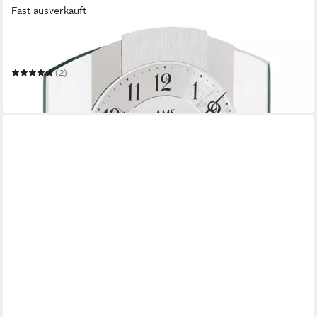
Fast ausverkauft
AMS
Tischuhr T1120
(2)
116,10 €
in 4-5 Werktagen bei dir