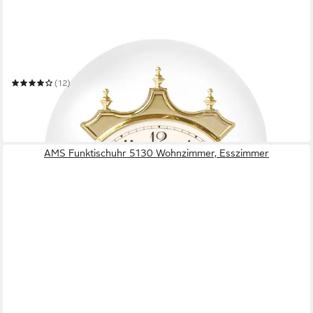
AMS
Jahresuhr 1201
(12)
ab 123,71 €
UVP
139,00 €
-11%
in 4-5 Werktagen bei dir
AMS Funktischuhr 5130 Wohnzimmer, Esszimmer