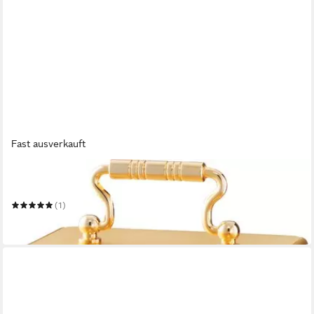
Fast ausverkauft
SEIKO
Tischuhr QHE093G
(1)
94,05 €
in 1-2 Werktagen bei dir