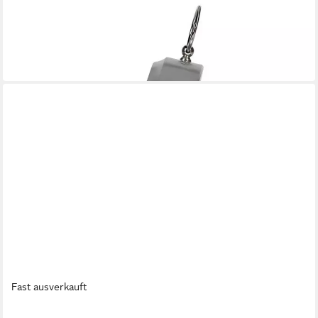
SEIKO
Tischuhr QXG155A
89,00 €
99,00 €
-10%
in 2-3 Werktagen bei dir
Fast ausverkauft
SEIKO