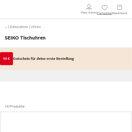
Mein Konto
Merkzettel
Warenkorb
…
Dekoration
Uhren
SEIKO Tischuhren
10 €
Gutschein für deine erste Bestellung
14 Produkte