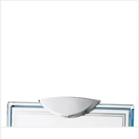
SEIKO
Tischuhr Tischuhr - Seiko Modell: QXG152S
75,00 €
in 2-3 Werktagen bei dir