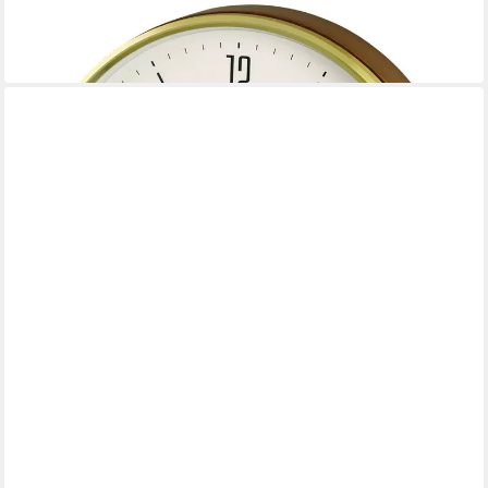
Tischuhr QXG158G
99,00 €
in 2-3 Werktagen bei dir
SEIKO
Tischuhr QHE190S
39,90 €