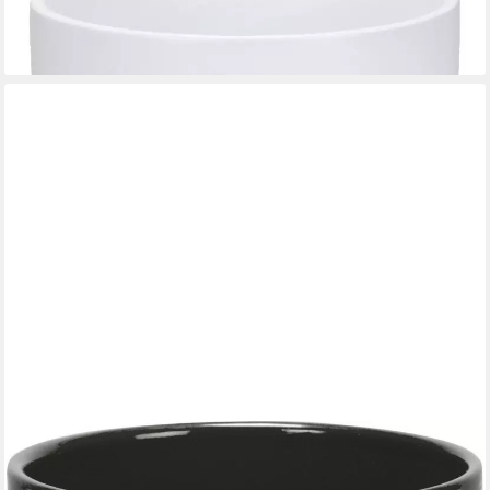
Übertopf Scheurich Orchideentopf Serie 608 Ø 16 x 22 cm
13,64 €
lieferbar - in 4-5 Werktagen bei dir
SCHEURICH
Übertopf Scheurich Übertopf Serie 828 Ø 28 x 25 cm glass