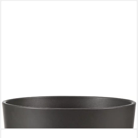
SCHEURICH
Übertopf Scheurich Übertopf Serie 883 Ø 22 x 19,7 cm
6,14 €
lieferbar - in 4-5 Werktagen bei dir