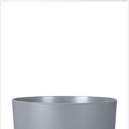
SCHEURICH
Übertopf 29/235 PLANO+, Pflanzgefäß aus Kunststoff, ØxH:
28,8x29 cm
16,99 €
lieferbar - in 3-4 Werktagen bei dir