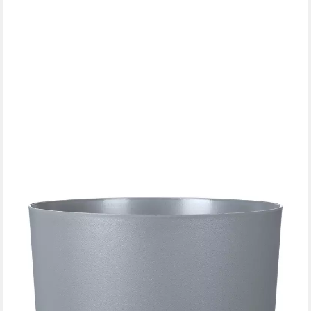
SCHEURICH
Übertopf 47/235 PLANO+, Pflanzgefäß aus Kunststoff, ØxH:
46,7x46 cm
42,49 €
UVP
49,99 €
-15%
lieferbar - in 3-4 Werktagen bei dir