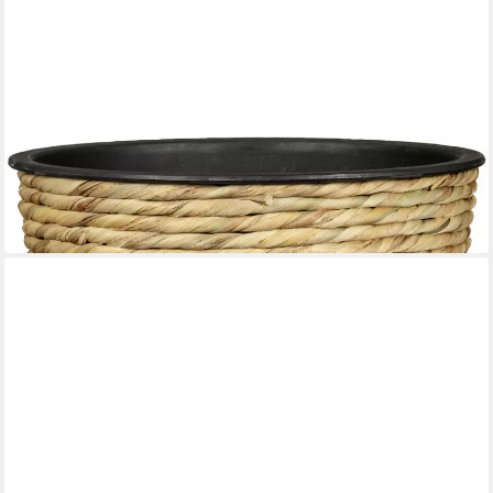
SCHEURICH
Übertopf Scheurich Blumentopf Ø 24 cm Wasserhyazinte natur
14,14 €
lieferbar - in 4-5 Werktagen bei dir