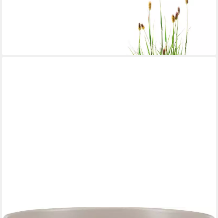
39x38 cm
32,99 €
lieferbar - in 3-4 Werktagen bei dir
SCHEURICH