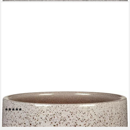
SCHEURICH
Übertopf Scheurich Blumentopf Keramik Ø 15 x 13,7 cm roccia
(1)
7,44 €
lieferbar - in 4-5 Werktagen bei dir