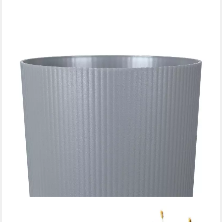
SCHEURICH
Übertopf 39/249 LINO+, Pflanzgefäß aus Kunststoff, ØxH: