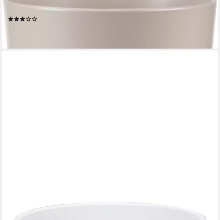
Übertopf Scheurich Übertopf Serie 883 Ø 28 x 24,3 cm taupe
(2)
10,14 €
lieferbar - in 4-5 Werktagen bei dir
SCHEURICH