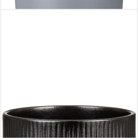
SCHEURICH
Übertopf Scheurich Blumentopf Keramik Ø 15 x 13,7 cm ebano
7,14 €
lieferbar - in 4-5 Werktagen bei dir