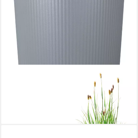
SCHEURICH
Übertopf 47/249 LINO+, Pflanzgefäß aus Kunststoff,
ØxH:47x46 cm
47,59 €
UVP
55,99 €
-15%
lieferbar - in 3-4 Werktagen bei dir