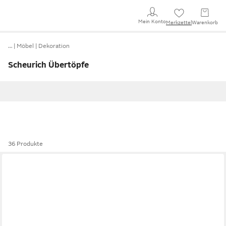
Mein Konto
Merkzettel
Warenkorb
…
Möbel
Dekoration
Scheurich Übertöpfe
36 Produkte