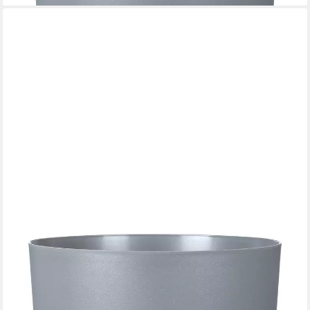
SCHEURICH
Übertopf 39/235 PLANO+, Pflanzgefäß aus Kunststoff, ØxH:
38,7x38 cm
29,99 €
lieferbar - in 3-4 Werktagen bei dir