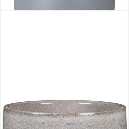
SCHEURICH
Übertopf Scheurich Blumentopf Keramik Ø 21 x 19,3 cm
14,64 €
lieferbar - in 4-5 Werktagen bei dir