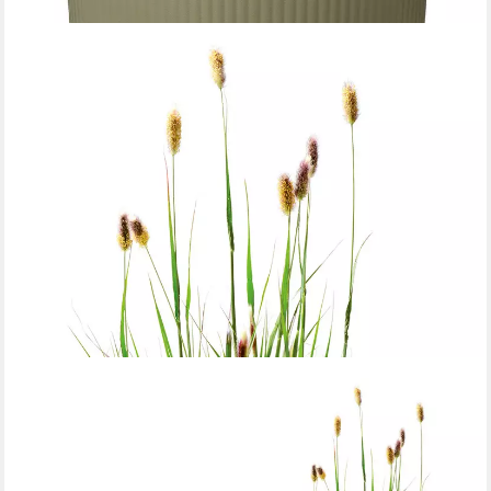
SCHEURICH
Übertopf 29/249 LINO+, Pflanzgefäß aus Kunststoff, ØxH:
29x29 cm
15,99 €
UVP
17,99 €
-11%