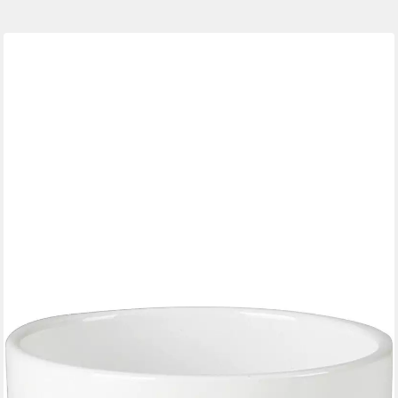
SCHEURICH
Übertopf Scheurich Übertopf Serie 920 Ø 25 x 22,5 cm alaska
19,19 €
lieferbar - in 4-5 Werktagen bei dir