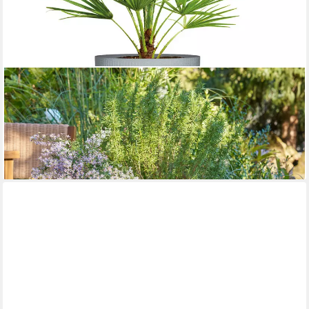
SCHEURICH
Übertopf 40/260 LINETTO HIGH, Hochgefäß/Pflanzgefäß aus
Kunststoff, ØxH: 28,5x39,9 cm
40,99 €
lieferbar - in 3-4 Werktagen bei dir