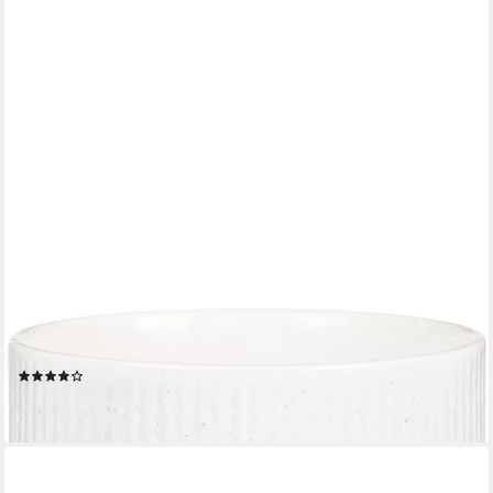
SCHEURICH
Übertopf Scheurich Blumentopf Keramik Ø 15 x 13,7 cm perla
(1)
7,44 €
lieferbar - in 4-5 Werktagen bei dir