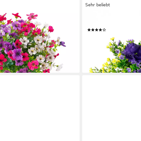
Sehr beliebt
I.GE.A.
Kunstblumen Frühling Künstlicher
Kunstpflanze Blüten, Höhe
(41)
iche Blumen für Innen Außen
29,99 €
ereich
lieferbar - in 3-4 Werktagen be
en bei dir