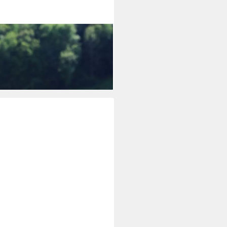
n anthrazit 59cm mit
 Pflanzkasten
i dir