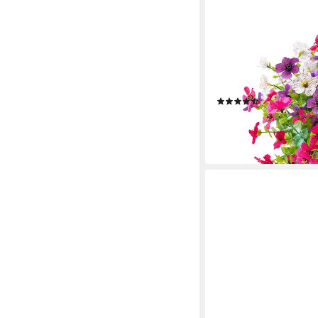
FOUORTUNATE-BEE
Kunstblume 6 Bündel 
Blumenstrauß, Künstl
Balkonkasten Außenb
(6)
17,99 €
34,99 €
-49%
lieferbar - in 6-7 Werktag