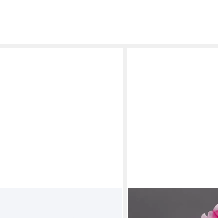
SEIDENBLUMEN ROSS
 Blütenball für das Beet, im
Kunstblume Künstliche Ge