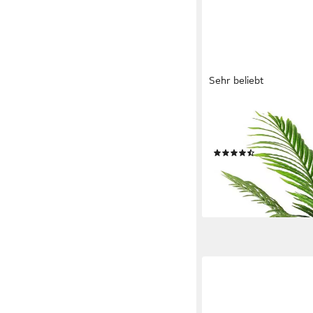
Sehr beliebt
ARNUSA
Kunstpalme KP111 Kun
Palme, Höhe 90 cm, i
(73)
34,99 €
UVP
39,99 €
-13%
lieferbar - in 3-4 Werktag