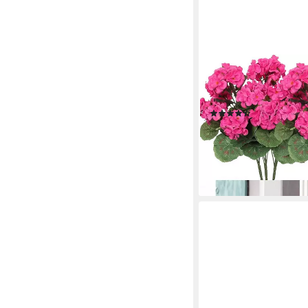
AGGER
Kunstblumenstrauß 1/
Geranie Blumen Dekor
(10)
ab 16,99 €
25,99 €
-35%
lieferbar - in 9-11 Werkta
+2