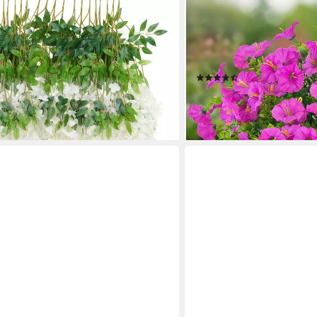
FOUORTUNATE-BEE
isteria Künstliche Glyzinien Blumen
Kunstblume Künstliche Bl
n der Wand, Türen, Schaukeln,
Petunie, Gefälschte Blume
ufhängen
Innen Outdoor
(3)
12,99 €
18,99 €
-32%
en bei dir
lieferbar in 3 Wochen