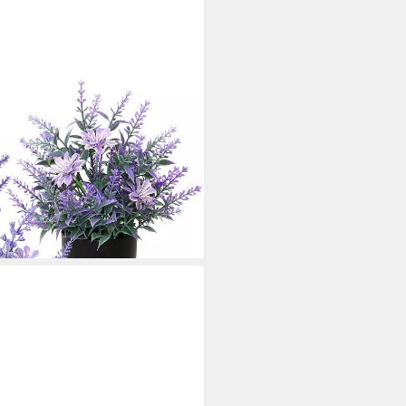
liche Pflanzen mit Topf für
Lavendel Pflanzen Dekor
ei dir