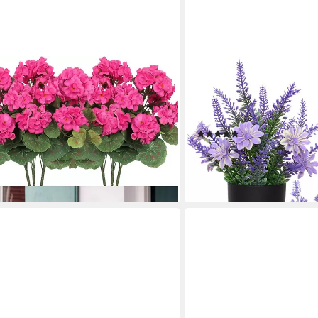
MINICLOSS
3/4 Bündel Künstliche Blumen
Kunstpflanze 3 Stück Künst
ation Faux, Agger
Deko Wohnzimmer, Kleine 
Kunststoff Pflanzen
(4)
17,60 €
35,99 €
gen bei dir
-51%
lieferbar - in 9-11 Werktagen b