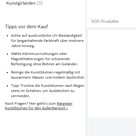
Kunstgirlanden
500 Produkte
Tipps vor dem Kauf
Achte auf ausdrückliche UV-Beständigkeit
für langanhaltende Farbkraft über mehrere
Jahre hinweg.
Wähle Klemmvorrichtungen oder
Magnethalterungen für schonende
Befestigung ohne Bohren am Geländer.
Reinige die Kunstblumen regelmäßig mit
lauwarmem Wasser und mildem Spülmittel.
Tipp: Trockne die Kunstblumen nach Regen
stets im Schatten, um Ausbleichen zu
vermeiden.
Noch Fragen? Hier geht's zum
Ratgeber
Kunstblumen für den Außenbereich ›
ONLINE-FUCHS
Kunstblume künstlicher