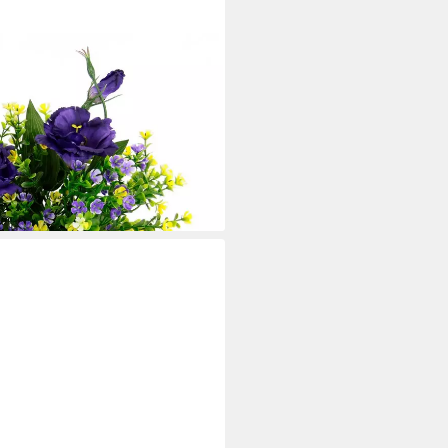
 28 cm, Arrangement in Schale
i dir