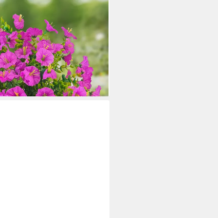
umen Künstliche Wetterfest
n für Balkonkasten Pflanzgefäß