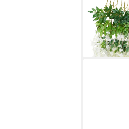
HAUSS SPOLE
Kunstblume 12 Stück W
Hängende Glyzinien, a
Spiegel und überall a
16,99 €
UVP
29,99 €
-43%
lieferbar - in 3-4 Werktag