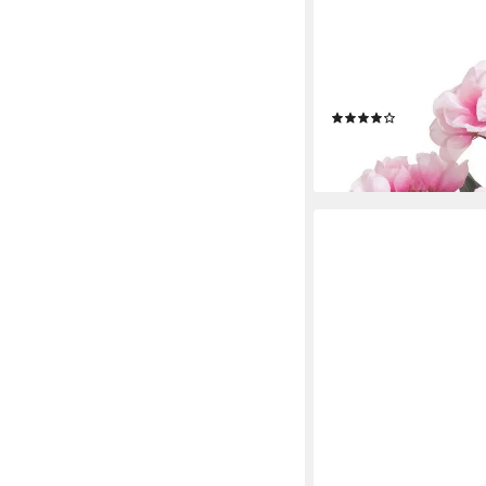
BOTANIC-HAUS
Kunstblume Geranie m
(10)
13,73 €
lieferbar - in 4-5 Werktag