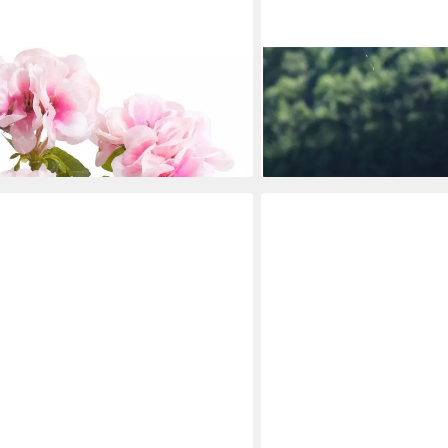
PLASTKON
it 6 Stielen Geranie, Höhe 26 cm
Blumenkasten Blumenkaste
Bewässerung Balkonkasten
13,05 €
en bei dir
lieferbar - in 4-5 Werktagen be