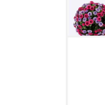
Blumentopf oder zum 
Kunstpflanzen
18,88 €
UVP
39,99 €
-53%
lieferbar - in 2-3 Werktag