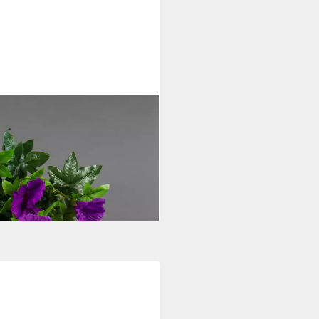
e 65cm ZF Kunstpflanzen
umen Petunie, Höhe 65 cm, Lila
i dir