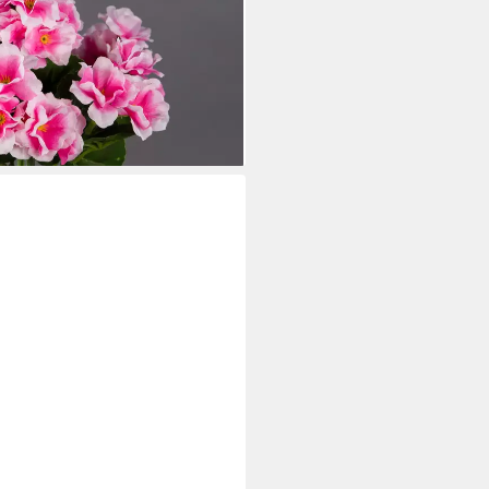
n Pelargonium, Höhe 26 cm,
i dir