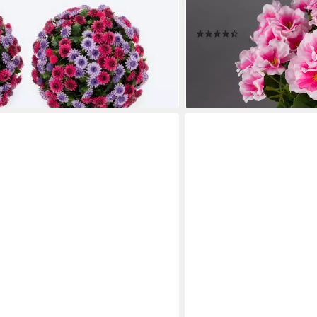
Aufhängen Astern, Rosen, variable
künstliche Blumen Pflanze
Rosa
(15)
ab 5,99 €
lieferbar - in 3-4 Werktagen be
en bei dir