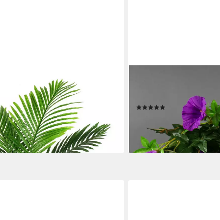
SEIDENBLUMEN ROSS
stpflanze Palme künstliche Pflanze
Kunstranke Petunienrank
m Topf
Kunstblumen künstliche Bl
(6)
14,99 €
lieferbar - in 3-4 Werktagen be
en bei dir