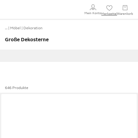
Mein Konto
Merkzettel
Warenkorb
…
Möbel
Dekoration
Große Dekosterne
646 Produkte