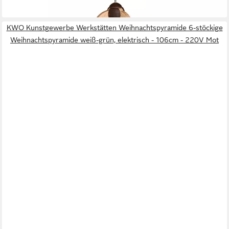
lieferbar - in 2-3 Werktagen bei dir
KWO Kunstgewerbe Werkstätten Weihnachtspyramide 6-stöckige
Weihnachtspyramide weiß-grün, elektrisch - 106cm - 220V Mot