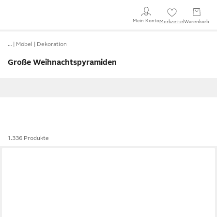
Mein Konto
Merkzettel
Warenkorb
…
Möbel
Dekoration
Große Weihnachtspyramiden
1.336 Produkte