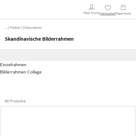
Mein Konto
Merkzettel
Warenkorb
…
Möbel
Dekoration
Skandinavische Bilderrahmen
Einzelrahmen
Bilderrahmen Collage
80 Produkte