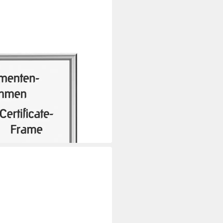
n, Aluminiumrahmen,
 silber
i dir