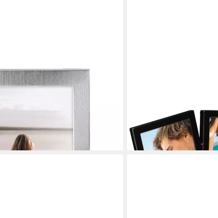
HAMA
trahmen 10x15 cm, silber,
Bilderrahmen 3D Portrait-
, für 1 Bilder
Rahmen, Bilder-Rahmen als
11,90 €
UVP
30,99 €
-62%
lieferbar - in 2-3 Werktagen be
en bei dir