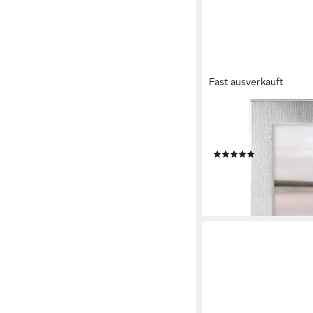
Fast ausverkauft
HAMA
Portraitrahmen Porträ
aufhängbar, aufstellbar
(2)
7,48 €
UVP
8,99 €
-17%
lieferbar - in 3-4 Werktag