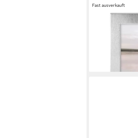
Fast ausverkauft
HAMA
Portraitrahmen Porträ
aufhängbar, aufstellbar
ab 12,48 €
UVP
14,49 €
-14%
lieferbar - in 3-4 Werktag