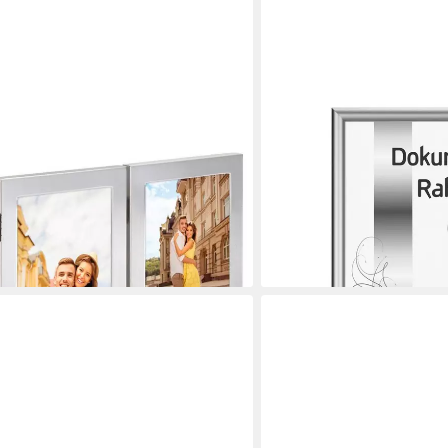
HAMA
Portrait-Rahmen Laval 3x 10x15
Bilderrahmen Bilderrahme
 Bilder, Foto-Rahmen Bilder-Rahmen
bruchsicher aus Polystyrol,
ab 16,49 €
nium Hängen + Stellen
lieferbar - in 3-4 Werktagen be
en bei dir