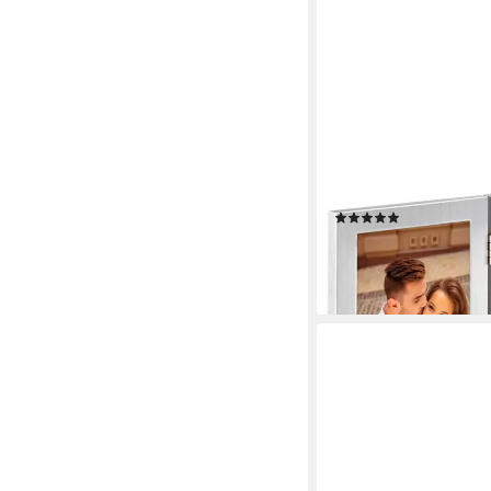
HAMA
Bilderrahmen Collage 
Bilder-Galerie, für 3
Collage 3 Fotos Alumi
(1)
12,90 €
UVP
31,99 €
-60%
lieferbar - in 2-3 Werktag