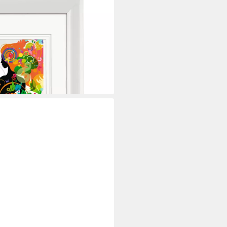
n Malaga Poster Foto Deko
it Passepartouteinleger, mit
i dir