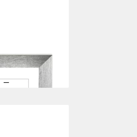
15 x 20 cm, (Einzelartikel, 1 St),
i dir