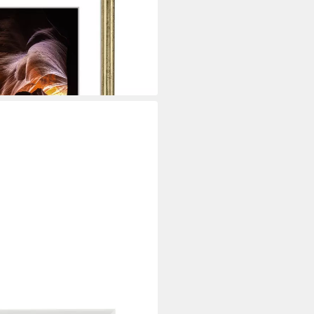
nzeln), Bilderrahmen 30 cm x 45
ahmen Glas
i dir