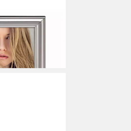
en Bilderrahmen Montpellier
l-Rahmen, Aufhänger und
- und Querformat
i dir