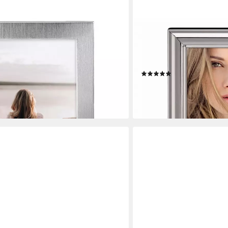
HAMA
trahmen 15x20 cm, silber,
Bilderrahmen Metall-Rahm
, für 1 Bilder
10x15cm, (einzeln), Metal
Aufsteller, 10x15cm, Hoch
(2)
7,90 €
UVP
16,99 €
en bei dir
-54%
lieferbar - in 2-3 Werktagen be