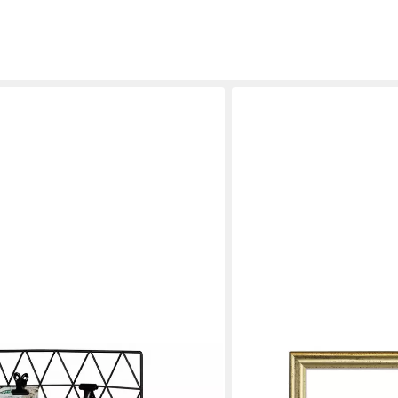
HAMA
tter Memoboard Gitterwand
Bilderrahmen Holz-Rahmen