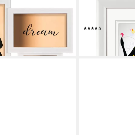
HAMA
trahmen-Galerie, 4 Bilder im Format
Bilderrahmen Bilderrahme
ngen, für 4 Bilder
Portrait Wand, (einzeln), m
Aufhängevorrichtung
(5)
en bei dir
ab 4,99 €
lieferbar - in 2-3 Werktagen be
+3