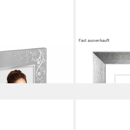
Fast ausverkauft
HAMA
trahmen 13x18 cm, silber,
Bilderrahmen Paris, Silber, 
, für 1 Bilder
1
7,88 €
en bei dir
lieferbar - in 2-3 Werktagen be