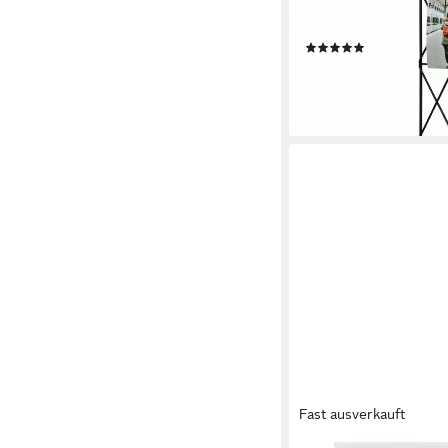
30x45cm, (Packung), S
Wand Deko Mit Ablag
(1)
9,90 €
UVP
22,49 €
-56%
lieferbar - in 2-3 Werktag
Fast ausverkauft