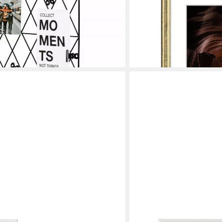
et, Fotowand DIY Metall Gitter
30x45 cm, für 1 Bilder (ei
efach Klammern Pinnwand
cm Poster-Rahmen Holz R
12,90 €
UVP
20,99 €
-39%
lieferbar - in 2-3 Werktagen be
en bei dir