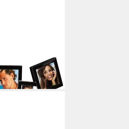
Rahmen Bilder-Galerie Foto-
 Collage für 4 Fotos
i dir