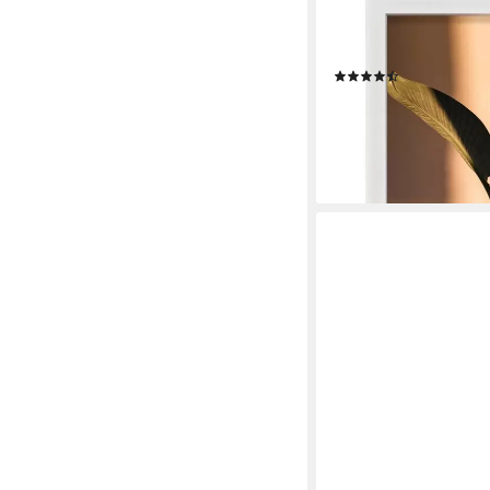
HAMA
Portraitrahmen Porträ
10 x 15 cm, zum Aufhä
(10)
10,29 €
lieferbar - in 4-5 Werktag