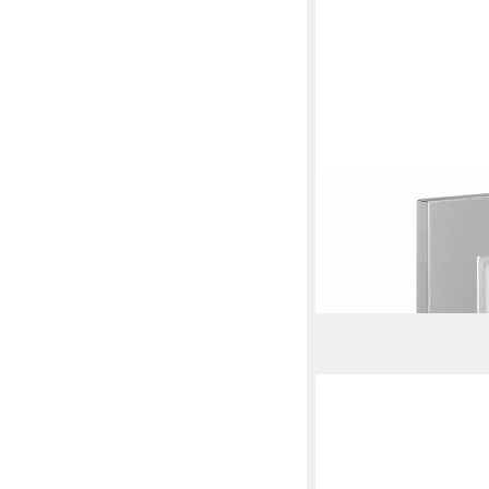
HAMA
Portraitrahmen Porträ
aufhängbar, aufstellbar
16,99 €
lieferbar - in 3-4 Werktag