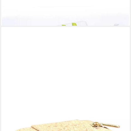
9,70 €
UVP
13,10 €
-26%
lieferbar - in 2-3 Werktagen bei dir
JUMPEAK
Nähkästchen Nähkästchen,nähkästchen gefüllt,Schmuckkasten,