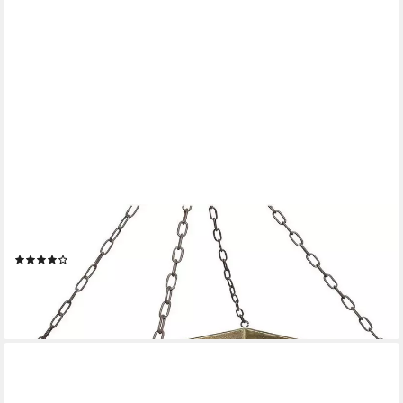
AMBIENTE HAUS
Hängekorb Topfhänger aus gebranntem Holz/Eisen (1 St)
(6)
36,99 €
UVP
78,50 €
-53%
lieferbar - in 3-4 Werktagen bei dir