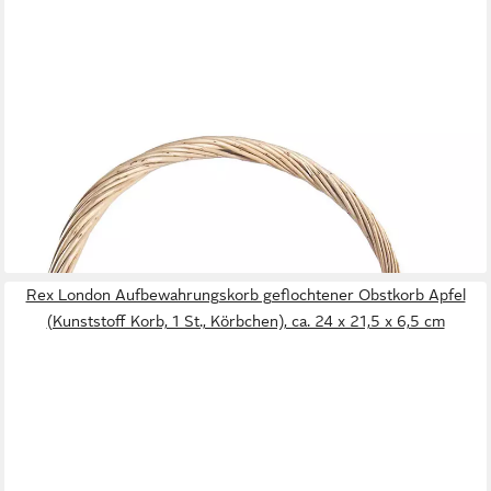
KOBOLO
Dekokorb Geschenkkorb natur Weide Größe 3 mit Holzwolle,
Präsentkorb Weidenkor (Einzelstück, 1 St., 1 Korb),
49x41x16/50cm
31,95 €
lieferbar - in 2-3 Werktagen bei dir
Rex London Aufbewahrungskorb geflochtener Obstkorb Apfel
(Kunststoff Korb, 1 St., Körbchen), ca. 24 x 21,5 x 6,5 cm