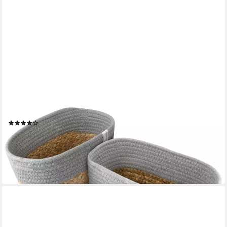
NORDIS DESIGN
Aufbewahrungskorb Set "Alina" aus natürlicher Baumwolle und
Wasserhyazinthe, (2er Set), Dekokorb geflochten für Bad,
Babyzimmer und Schlafzimmer
(1)
24,95 €
UVP
32,99 €
-24%
lieferbar in 3 Wochen