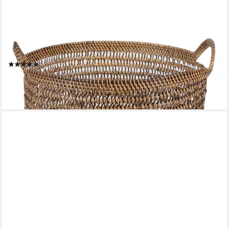
CASA MORO
Casa Moro Flechtkorb Rattan Korb Eda Braun mit Henkel
(Allzweckkorb Pflanzkorb Blumenkorb Weidenkorb)
(1)
49,90 €
UVP
69,90 €
-29%
lieferbar - in 2-3 Werktagen bei dir