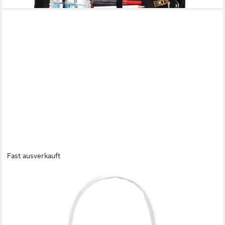
Fast ausverkauft
PARTYDECO
Dekokorb, Blumenmädchen Korb mit Henkel Hochzeit Satinstoff
15x26cm weiß
18,49 €
lieferbar - in 3-4 Werktagen bei dir