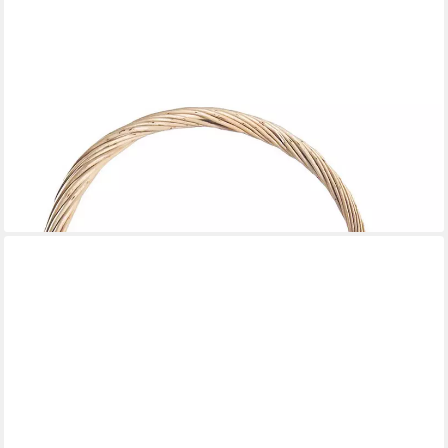
KOBOLO
Dekokorb Geschenkkorb Präsentkorb natur Weide mit Holzwolle,
Weidenkorb Gesche (1 Stück, 1 St., kein Set), Größe 1
34x28x11,50/36 cm
25,95 €
lieferbar - in 2-3 Werktagen bei dir