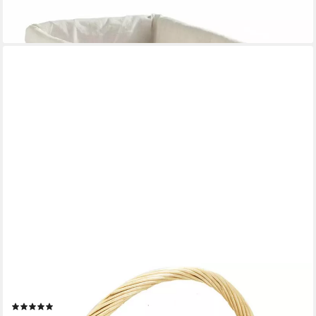
22,49 €
lieferbar - in 2-3 Werktagen bei dir
KOBOLO
Dekokorb Geschenkkorb Präsentkorb natur Weide 42x35x13cm
(2)