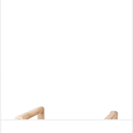
HERZ & HEIM
Geschenkbox Pflanzkorb für Mama zu Muttertag - Geschenkkorb
für Muttertagsgeschenk, aus Holz, mit Aufdruck
14,99 €
lieferbar - in 3-4 Werktagen bei dir