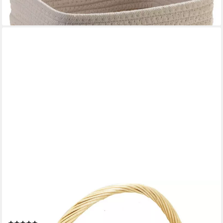
18,89 €
lieferbar - in 2-3 Werktagen bei dir
KOBOLO
Dekokorb Geschenkkorb Präsentkorb natur Weide 35x30x34
cm (1 Stück, 1 St., kein Set), mit Henkel