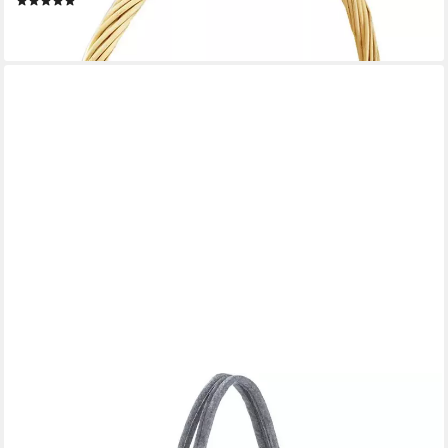
(3)
21,95 €
lieferbar - in 2-3 Werktagen bei dir
Dekokorb Geschenkset 2-teilig
53,95 €
134,94 €
-60%