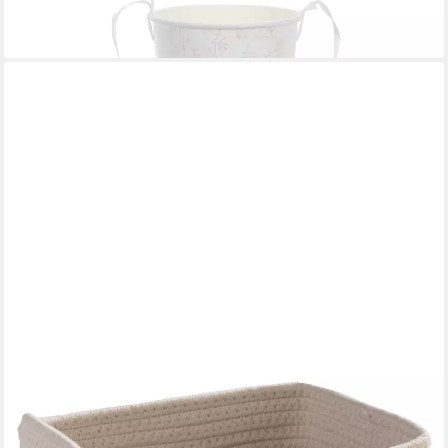
5,89 €
lieferbar - in 3-4 Werktagen bei dir
HOME4YOU
Aufbewahrungskorb, B 23 cm, H 13 cm, T 18 cm, Beige, Weiß, (1
St), Baumwolle, ohne Griffe