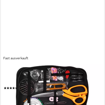
Fast ausverkauft
BLINGBIN
Nähkästchen Professionelles Nähset mit 205 Teilen Premium
Nähzubehör (1er Set, 205 St., 205tlg), Nadel für
Anfänger/Profis/Erwachsene, Home-Button Reparaturset
(3)
17,99 €
UVP
29,99 €
-40%
lieferbar - in 4-5 Werktagen bei dir