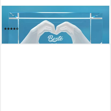
Dekofigur 3D Glasquader I Herz aus Händen mit Gravur I Text:
Beste Mama!, Hochwertige Geschenkbox, Made in Germany,
Familienbetrieb
(4)
14,95 €
lieferbar - in 2-3 Werktagen bei dir