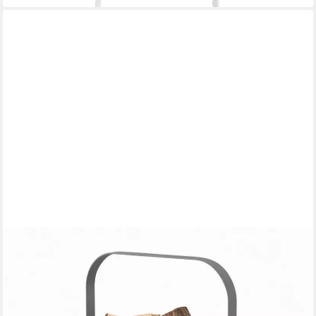
LIVLIG
Kaminholzkorb Holzkorb Metall, Brennholzkorb, Kaminzubehör,
Aufbewahrungskorb, elegantes Design, robustes Metall, stabiler
Henkel, vielseitig nutzbar
69,90 €