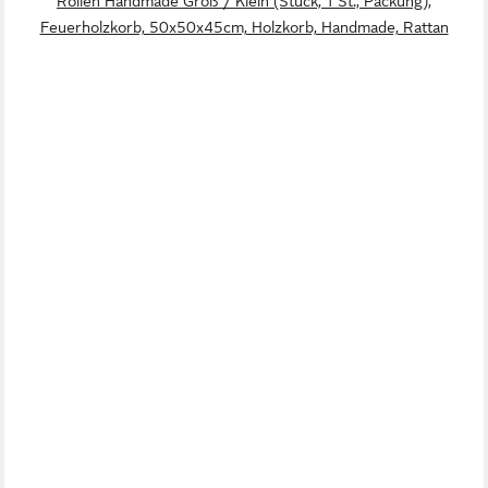
Rollen Handmade Groß / Klein (Stück, 1 St., Packung),
Feuerholzkorb, 50x50x45cm, Holzkorb, Handmade, Rattan