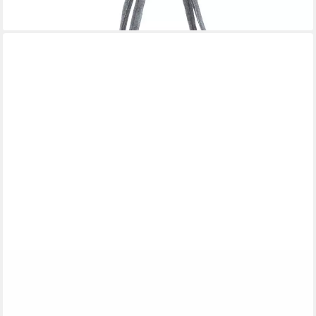
lieferbar - in 2-3 Werktagen bei dir
HOME4YOU
Aufbewahrungskorb, Beige, Braun, Drahtgestell,
Papierumwicklung, (1 St), Einlage aus Stoff, B 30 x H 20 x T 19
cm