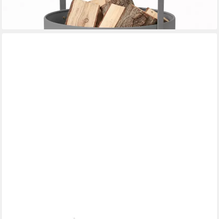
lieferbar - in 3-4 Werktagen bei dir
PARTYDECO
Dekokorb, Blumenmädchen Eimer mit Henkel Papier 13x11cm
mit Blumen Muster Weiß