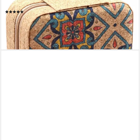
Nähnadeln,Nähgarn,Schere,Fingerhut,Einfädler,Stecknadeln,Knöpfe
(1)
19,92 €
UVP
26,89 €
-26%
lieferbar in 4 Wochen