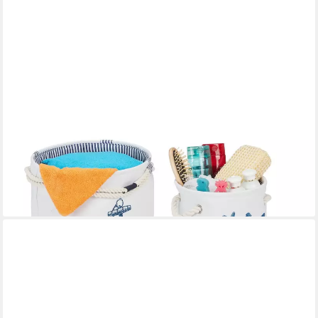
RELAXDAYS
Aufbewahrungskorb 4er Set maritim (4er Set, 4 St., 4er-Set)
34,99 €
UVP
59,99 €
-42%
lieferbar - in 2-3 Werktagen bei dir