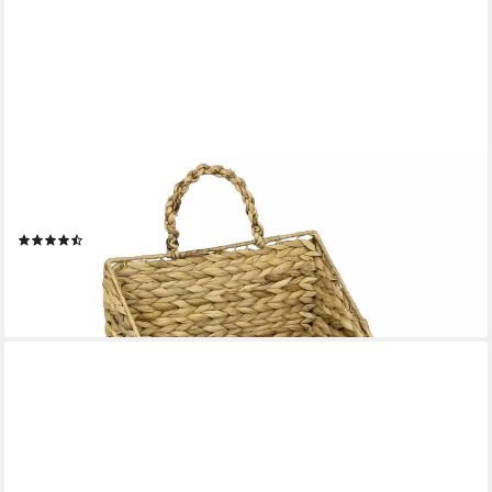
HMF
Flechtkorb Hängekorb aus Wasserhyazinthe (1 St), Zeitungskorb
zum Aufhängen, 30 x 17,5 x 38 cm
(6)
21,99 €
UVP
38,99 €
-44%
lieferbar - in 2-3 Werktagen bei dir