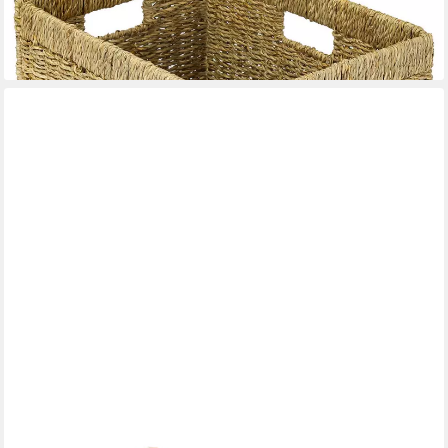
ab 15,99 €
UVP
28,99 €
-45%
lieferbar - in 2-3 Werktagen bei dir
HMF
Aufbewahrungskorb Aufbewahrungskorb passend für KALLAX