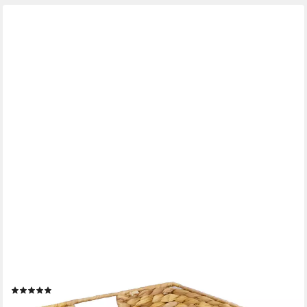
HMF
Aufbewahrungskorb Präsentkorb, Geschenkkorb leer,
Aufbewahrungskorb geflochten aus Wasserhyazinthe, 30 x 30 x
12 cm
(6)
9,99 €
UVP
24,99 €