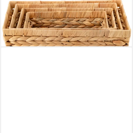
ECHTWERK
Aufbewahrungskorb Rechteckiger Flechtkorb (Set, 4 St), aus
Wasserhyazinthe, handgeflochten
ab 40,99 €
UVP
74,95 €
-45%
lieferbar - in 2-3 Werktagen bei dir