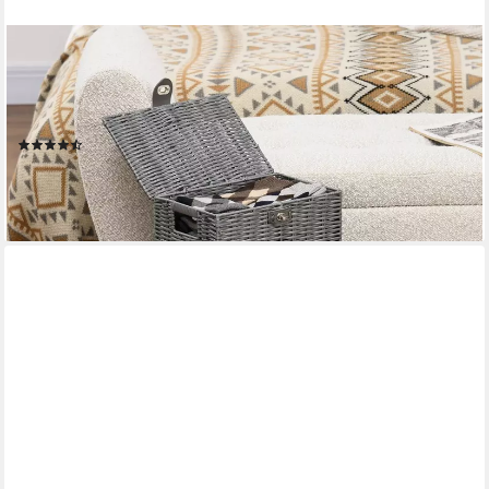
HOMCOM
Aufbewahrungskorb 3er-Set Aufbewahrungsboxen mit Deckel
und Schnallen (Ordnungsboxen, 3 St., Aufbewahrungskorb),
Grau PP, Metall
(11)
39,99 €
UVP
73,90 €
-46%
lieferbar - in 2-3 Werktagen bei dir