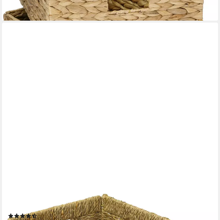
lieferbar - in 2-3 Werktagen bei dir
HMF
Regalkorb Aufbewahrungskorb passend für Billy Regal, Korb,
geflochten aus Seegras mit drei Griffen, 35 x 25 x 20 cm, Natur
(5)