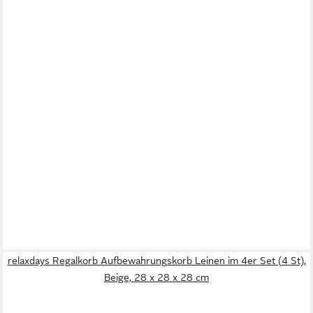
relaxdays Regalkorb Aufbewahrungskorb Leinen im 4er Set (4 St),
Beige, 28 x 28 x 28 cm