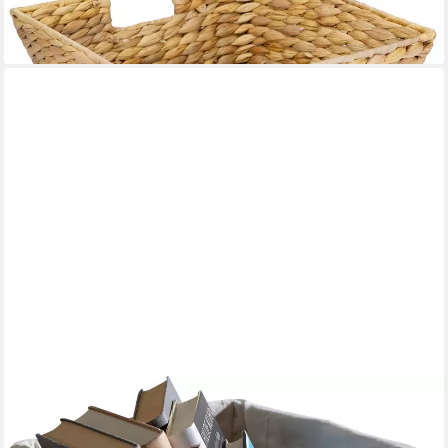
-60%
lieferbar - in 2-3 Werktagen bei dir
HOME AFFAIRE
Aufbewahrungskorb California, im 1er und 2er Set erhältlich, aus
einem Rattangeflecht, Breite 30 cm