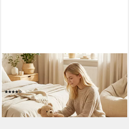
HOMCOM
Aufbewahrungskorb Geflochten, Seegras Korb, für Wohnzimmer
und Schlafzimmer, Natur (Wäschekorb, 1 St., für Organisieren
von Spielzeug und Kleidung), Boho-Stil, Regenbogen-Dekor,
handgefertigt
(1)
12,90 €
UVP
45,90 €
-72%
lieferbar - in 2-3 Werktagen bei dir