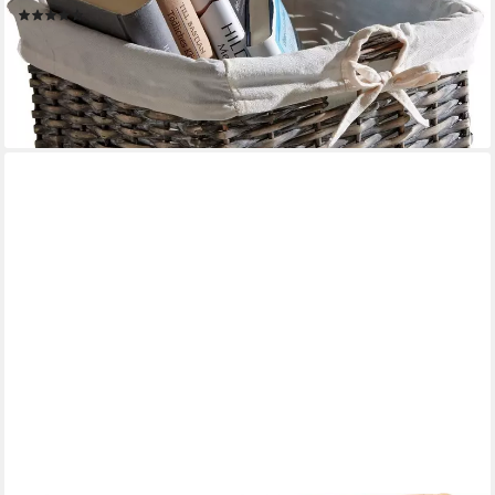
(442)
ab 27,99 €
UVP
49,99 €
-44%
lieferbar - in 6-8 Werktagen bei dir