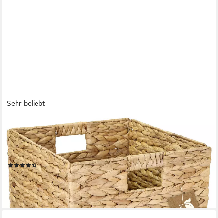
Sehr beliebt
HMF
Regalkorb Aufbewahrungskorb passend für KALLAX Regal,
Korb geflochten aus, Wasserhyazinthe mit Griffen, 32 x 34,5 x
32 cm, Natur
(30)
ab 16,99 €
UVP
32,99 €
-48%
lieferbar - in 2-3 Werktagen bei dir