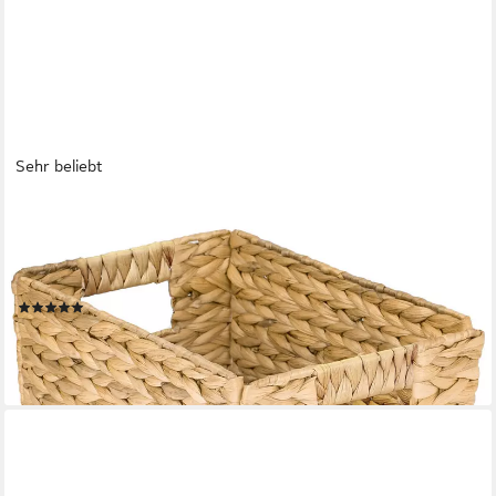
Sehr beliebt
HMF
Aufbewahrungskorb Aufbewahrungskorb Wasserhyazinthe,
Korb mit Griffen zur Aufbewahrung (1 St), für Badezimmer
Küche und Wohnbereich, Größe M, 32 x 23 x 20 cm, Natur
(47)
ab 12,99 €
UVP
29,99 €
-57%
lieferbar - in 2-3 Werktagen bei dir