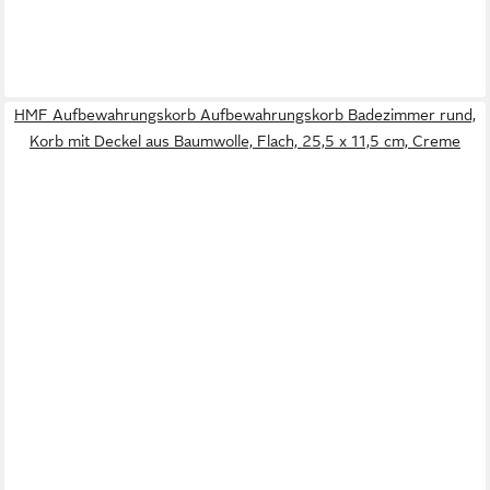
HMF Aufbewahrungskorb Aufbewahrungskorb Badezimmer rund,
Korb mit Deckel aus Baumwolle, Flach, 25,5 x 11,5 cm, Creme