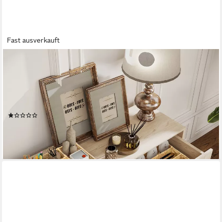
Fast ausverkauft
HOMCOM
Aufbewahrungskorb 2er-Set, aus Wasserhyazinthe, zum
Aufbewahrung und Organisieren (geflochtener Körbe, 2 St.,
Aufbewahrungskörbe), für Wohnzimmer, Küche, Schlafzimmer,
36 x 26 x 5 cm, Naturholz
(1)
7,99 €
UVP
34,90 €
-77%
lieferbar - in 2-3 Werktagen bei dir