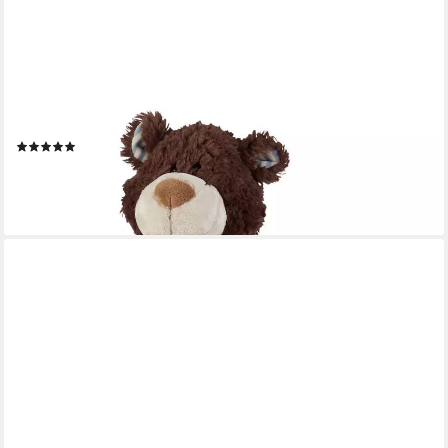
RELAXDAYS
Aufbewahrungskorb 4x Aufbewahrungskorb Bambus, natur
(1)
31,99 €
UVP
59,99 €
-47%
lieferbar - in 2-3 Werktagen bei dir