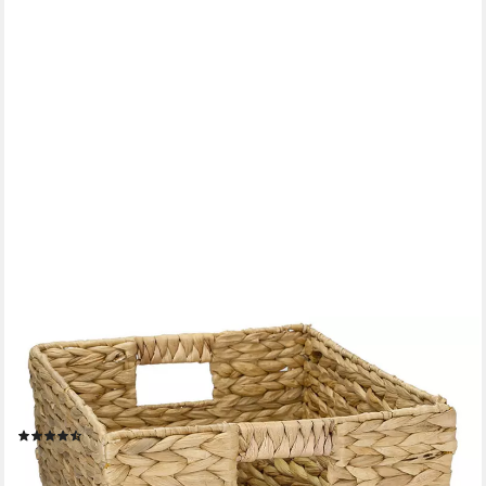
HMF
Regalkorb 2er Set Aufbewahrungskorb passend für KALLAX
halbes Fach, Korb geflochten aus Wasserhyazinthe mit Griffen,
30 x 34 x 15 cm Natur
(11)
ab 25,99 €
UVP
42,99 €
-40%