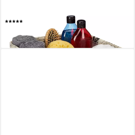
RELAXDAYS
Regalkorb Schwarzer Aufbewahrungskorb Bambus
(1)
12,99 €
UVP
29,99 €
-57%
lieferbar - in 2-3 Werktagen bei dir