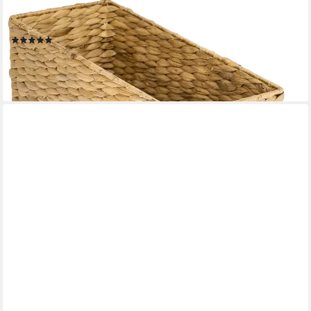
halbes Fach, Korb geflochten aus, Wasserhyazinthe für
Badezimmer, Küche und Wohnbereich 38 x 15 x 14 cm
(15)
ab 14,99 €
UVP
28,99 €
-48%
lieferbar - in 2-3 Werktagen bei dir