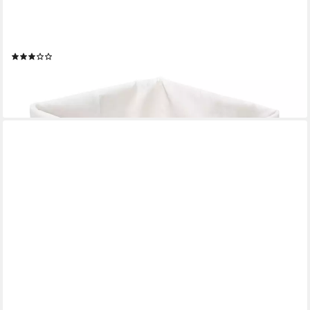
RELAXDAYS
Aufbewahrungskorb 3x Aufbewahrungskorb Bambus, weiß
(1)
26,99 €
UVP
59,99 €
-55%
lieferbar - in 2-3 Werktagen bei dir