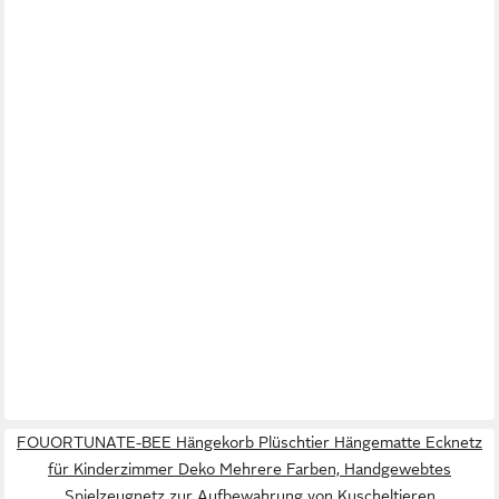
FOUORTUNATE-BEE Hängekorb Plüschtier Hängematte Ecknetz
für Kinderzimmer Deko Mehrere Farben, Handgewebtes
Spielzeugnetz zur Aufbewahrung von Kuscheltieren