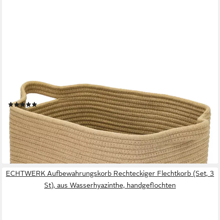
HMF
Aufbewahrungskorb Aufbewahrungskorb mit verlängerten
Griffen, Korb aus Baumwolle, 36 x 30 x 25 cm, Schwarz-Honig
(4)
11,99 €
UVP
31,99 €
-63%
lieferbar - in 2-3 Werktagen bei dir
ECHTWERK Aufbewahrungskorb Rechteckiger Flechtkorb (Set, 3
St), aus Wasserhyazinthe, handgeflochten