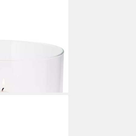
sdeko (1 St), aus Edelstahl und
i dir