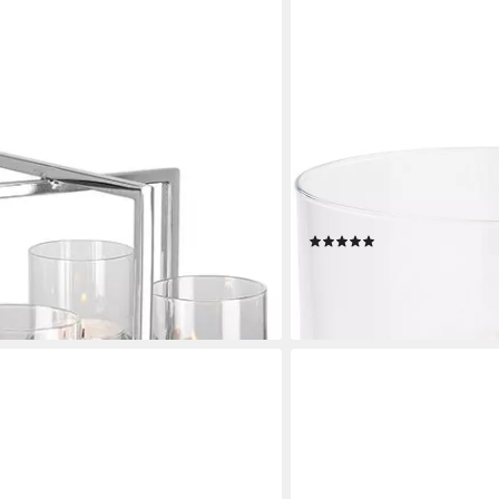
FINK
 Weihnachtsdeko (1 St), aus
Windlicht YONO, Weihnacht
-flammig, Adventsleuchter
Glas
(1)
ab 55,99 €
 €
UVP
84,95 €
-34%
en bei dir
lieferbar - in 3-4 Werktagen be