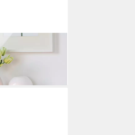
hgefärbtem Opalglas (1 St),
i dir