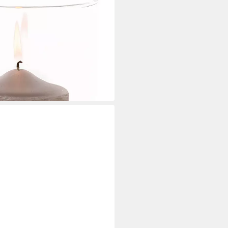
 Kerzenhalter mit Glaszylinder,
i dir