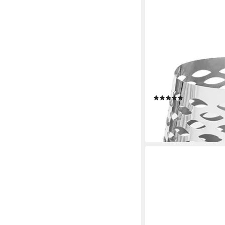
FINK
Windlicht LUMA, Weihn
mandelförmigen Öffn
(1)
ab 78,95 €
UVP
129,00
-39%
lieferbar - in 3-4 Werktag