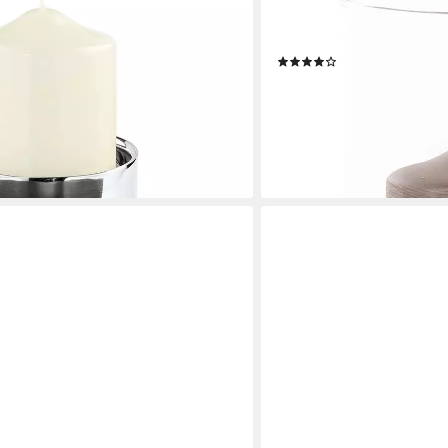
 - Kerzenleuchter silber -
Windlicht LE DECOR (1 St),
cm Kerzenhalter (1x
aus Keramik, silberfarben
(1)
 St., 1 Stück), Leuchter - Kerzen
ab 24,95 €
UVP
39,95 €
r - Lichtspender - Leuchte
-38%
lieferbar - in 3-4 Werktagen be
en bei dir