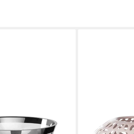
FINK
ilberfarben - aus Metall vernickelt
Windlicht DARIA (1 St), Ke