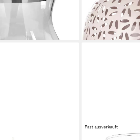
pulverbeschichtet, mit Cu
ab 69,90 €
UVP
99,95 €
-30%
en bei dir
lieferbar - in 3-4 Werktagen be
Fast ausverkauft
FINK