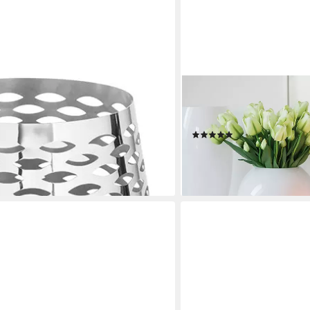
FINK
achtsdeko (1 St), mit
Kugelvase MOON, aus durc
ungen
Vasenöffnung Ø ca. 12 cm
(9)
ab 34,95 €
 €
UVP
49,95 €
-30%
en bei dir
lieferbar - in 2-3 Werktagen be