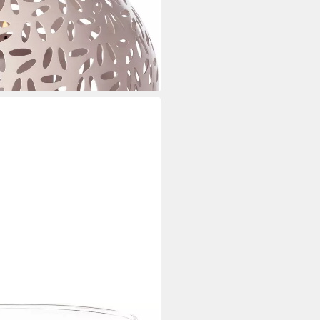
t-Outs
i dir