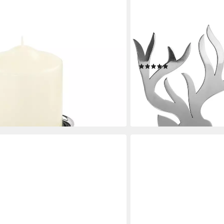
FINK
 - Kerzenleuchter silber -
Weihnachtsfigur Hirsch J
cm Kerzenhalter (1x
St), aus Edelstahl
(4)
 St., 1 Stück), Leuchter - Kerzen
58,00 €
UVP
99,95 €
r - Lichtspender - Leuchte
-42%
€
lieferbar - in 3-4 Werktagen be
en bei dir