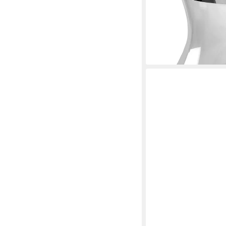
und Glas
79,95 €
UVP
119,00 €
-33%
lieferbar - in 3-4 Werktag
FINK