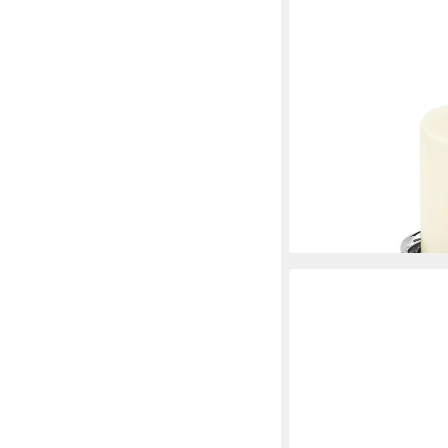
FINK
Kerzenleuchter SOBRIO
Edelstahlleuchte D.10
Stumpenkerzenhalter, 1
Halter - Kerzenstände
ab 22,95 €
UVP
34,95 
-34%
lieferbar - in 2-3 Werktag