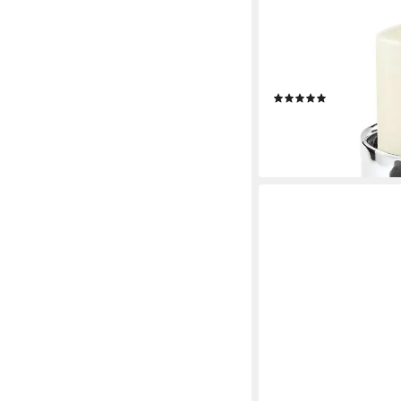
Kerzenleuchter SOBRIO
Edelstahlleuchte D.10
Stumpenkerzenhalter, 1
Halter - Kerzenstände
(1)
ab 27,95 €
UVP
39,95 €
-30%
lieferbar - in 2-3 Werktag