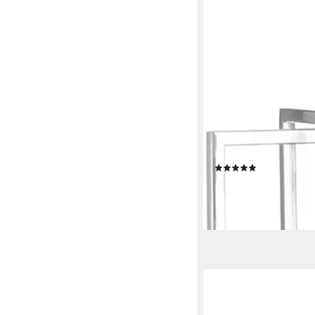
FINK
Windlicht NORMAN, We
und Glas, 1-flammig
(2)
ab 69,95 €
UVP
99,95 
-30%
lieferbar - in 2-3 Werktag