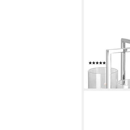
FINK
Kerzenhalter NORMAN,
Edelstahl und Glas, 4
(3)
ab 99,95 €
UVP
149,00
-33%
lieferbar - in 2-3 Werktag