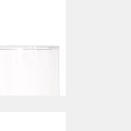
aus Edelstahl, Glas und Rattan
i dir