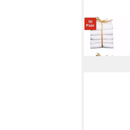
GO IN
Basicsocken (P
Paar) unifarben
14,99 €