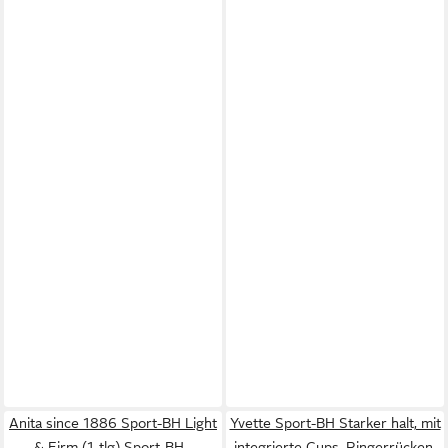
Anita since 1886 Sport-BH Light
Yvette Sport-BH Starker halt, mit
& Firm (1-tlg) Sport-BH -
integrierte Cups, Ringerrücken,