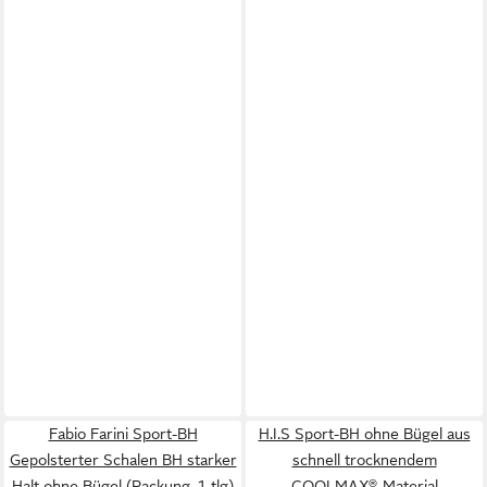
Fabio Farini Sport-BH
H.I.S Sport-BH ohne Bügel aus
Gepolsterter Schalen BH starker
schnell trocknendem
Halt ohne Bügel (Packung, 1-tlg)
COOLMAX®-Material