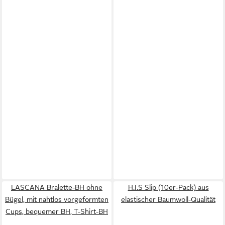
LASCANA Bralette-BH ohne
H.I.S Slip (10er-Pack) aus
Bügel, mit nahtlos vorgeformten
elastischer Baumwoll-Qualität
Cups, bequemer BH, T-Shirt-BH