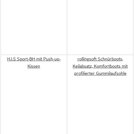
H.I.S Sport-BH mit Push-up-
rollingsoft Schnürboots,
Kissen
Keilabsatz, Komfortboots mit
profilierter Gummilaufsohle