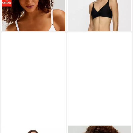
(13,33 €/ 1 Stk)
Qualität, in Triangel-
-20%
Schnittform, bequemer BH