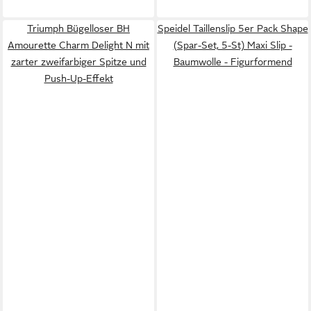
Triumph Bügelloser BH
Speidel Taillenslip 5er Pack Shape
Amourette Charm Delight N mit
(Spar-Set, 5-St) Maxi Slip -
zarter zweifarbiger Spitze und
Baumwolle - Figurformend
Push-Up-Effekt