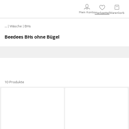
Mein Konto
Merkzettel
Warenkorb
…
Wäsche
BHs
Beedees BHs ohne Bügel
10 Produkte