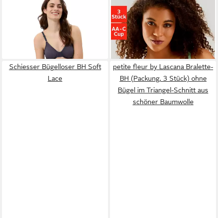
BEEDEES
Bügel-BH Microfun
PETITE FLEUR BY LASCANA
W (1, 1-tlg., 1) mit Bügel
Bralette-BH (Packung, 3
24,99 €
39,99 €
Stück) ohne Bügel, aus
(13,33 €/ 1 Stk)
Baumwoll-Qualität im Triangel-
+10
Schnitt
Schiesser Bügelloser BH Soft
petite fleur by Lascana Bralette-
Lace
BH (Packung, 3 Stück) ohne
Bügel im Triangel-Schnitt aus
schöner Baumwolle