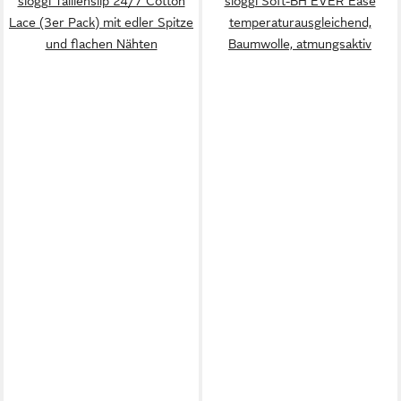
sloggi Taillenslip 24/7 Cotton
sloggi Soft-BH EVER Ease
Lace (3er Pack) mit edler Spitze
temperaturausgleichend,
und flachen Nähten
Baumwolle, atmungsaktiv