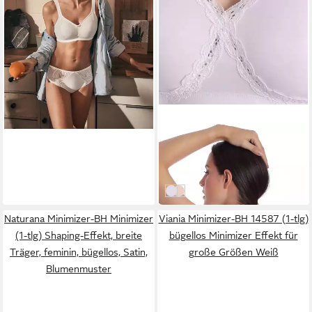
SASSA
Minimizer-BH Minimizer Soft
BH FUNCTIONAL BRAS
ab 27,99 €
(Stück, 1-tlg)
weiss
Beige
Naturana Minimizer-BH Minimizer
Viania Minimizer-BH 14587 (1-tlg)
(1-tlg) Shaping-Effekt, breite
bügellos Minimizer Effekt für
Träger, feminin, bügellos, Satin,
große Größen Weiß
Blumenmuster