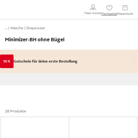
Mein Konto
Merkzettel
Warenkorb
…
Wäsche
Shapewear
Minimizer-BH ohne Bügel
10 €
Gutschein für deine erste Bestellung
28 Produkte