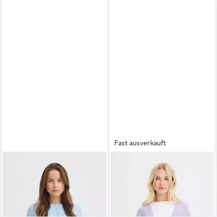
Fast ausverkauft
B.YOUNG
Cardigan Langarm
B.YOUNG
Cardigan Langarm
BYXMARSINE
BYOMEA
49,95 €
69,95 €