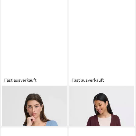
Fast ausverkauft
Fast ausverkauft
B.YOUNG
Cardigan Langarm
B.YOUNG
Cardigan Langarm
BYMMORLA
BYNONINA
39,95 €
49,95 €
+2
+2