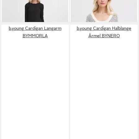
39,95 €
59,95 €
b.young Cardigan Langarm
b.young Cardigan Halblange
BYMMORLA
Ärmel BYNERO