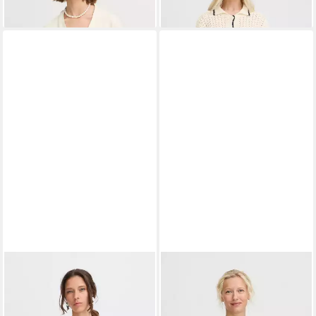
-29%
B.YOUNG
Cardigan
B.YOUNG
Cardigan Langarm
Strickjacke BYMMORLA
BYMILLER
39,95 €
ab 49,95 €
69,95 €