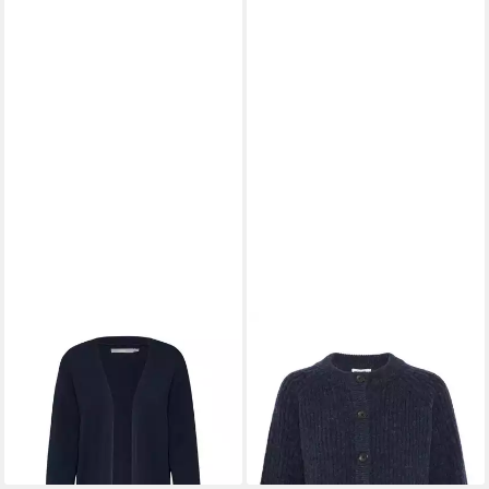
B.YOUNG
Strickjacke Nonina
B.YOUNG
Cardigan
(1-tlg) Plain/ohne Details
Strickjacke BYNELLO
ab 39,90 €
ab 45,95 €
49,90 €
59,95 €
-20%
-23%
+2