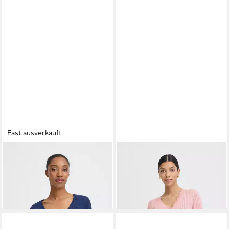
Fast ausverkauft
B.YOUNG
Cardigan Langarm
B.YOUNG
Cardigan Kurzarm-
BYMIKALA
Bluse BYMOBBE
49,95 €
39,95 €