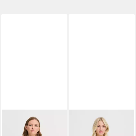
B.YOUNG
Cardigan BYOTARI
B.YOUNG
Cardigan Kurzarm-
BELT CARDIGAN - KNIT
Bluse BYMUNO
ab 49,95 €
59,95 €
69,95 €