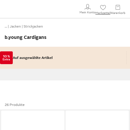
Mein Konto
Merkzettel
Warenkorb
…
Jacken
Strickjacken
b.young Cardigans
10 %
Auf ausgewählte Artikel
Extra
26 Produkte