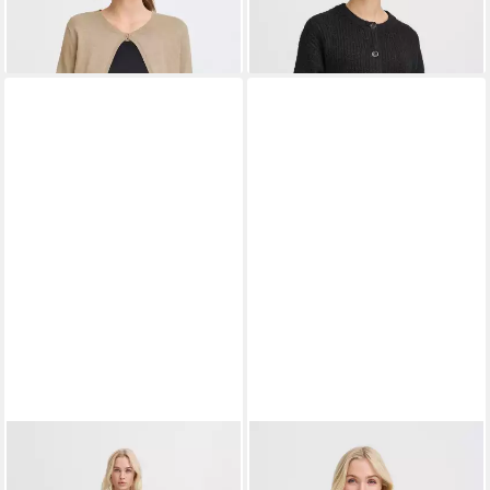
-29%
B.YOUNG
Cardigan
B.YOUNG
Cardigan Langarm
Strickjacke BYUNICA
BYMIKALA