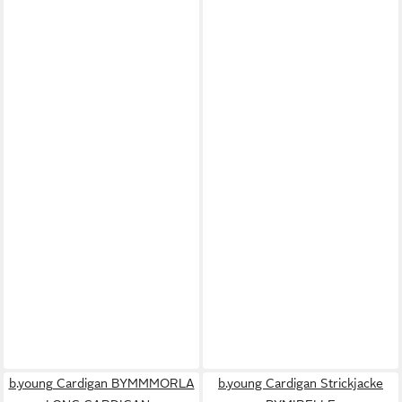
b.young Cardigan BYMMMORLA
b.young Cardigan Strickjacke