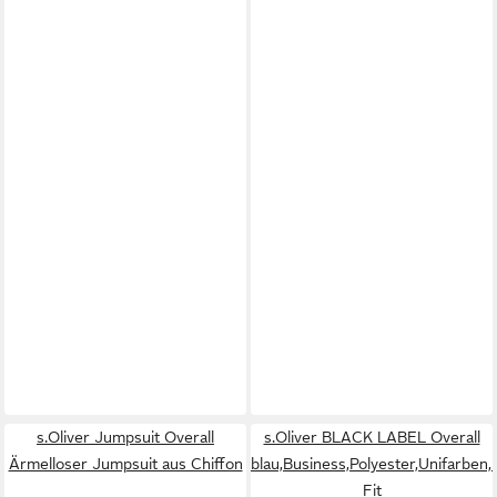
s.Oliver Jumpsuit Overall
s.Oliver BLACK LABEL Overall
Ärmelloser Jumpsuit aus Chiffon
blau,Business,Polyester,Unifarben
Fit