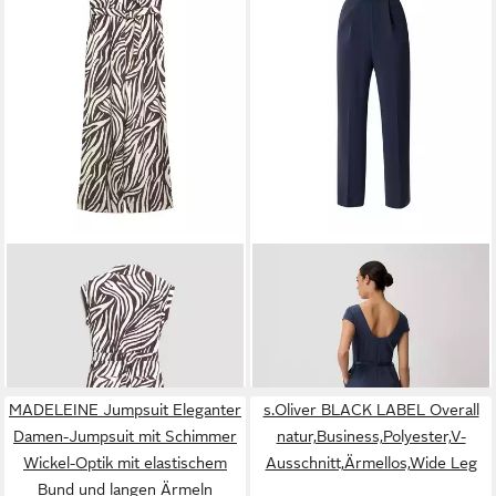
S.OLIVER
Jumpsuit Overall
COMMA
Jumpsuit Overall
Overall aus Leinenmix mit
Overall aus Viskosemix
139,99 €
159,99 €
Elastikbund
MADELEINE Jumpsuit Eleganter
s.Oliver BLACK LABEL Overall
Damen-Jumpsuit mit Schimmer
natur,Business,Polyester,V-
Wickel-Optik mit elastischem
Ausschnitt,Ärmellos,Wide Leg
Bund und langen Ärmeln