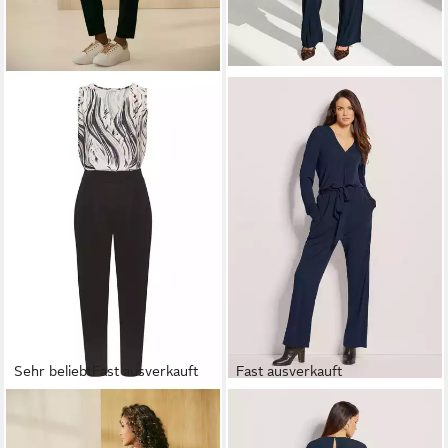
Sehr beliebt
Fast ausverkauft
Fast ausverkauft
LASCANA
Overall mit
MADELEINE
Jumpsuit
bedrucktem Oberteil,
Eleganter Overall mit weitem