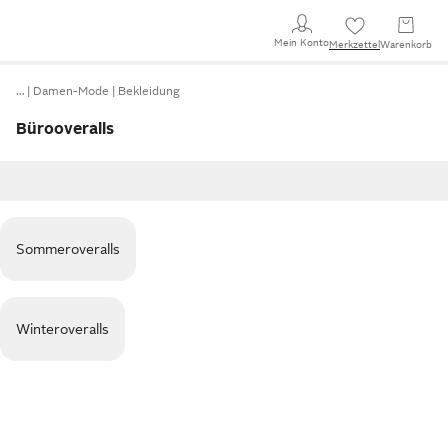
Mein Konto
Merkzettel
Warenkorb
…
Damen-Mode
Bekleidung
Bürooveralls
Sommeroveralls
Winteroveralls