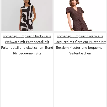
CETURAL mit abstrakten
Jumpsuit Friends Like These
ab 99,99 €
36,00 €
Print
UVP
139,99 €
Kurzarm-Jumpsuit, Regular
UVP
76,00 €
-29%
(1-tlg)
-53%
someday Jumpsuit Charlou aus
someday Jumpsuit Caleza aus
Webware mit Faltendetail Mit
Jacquard mit floralem Muster Mit
Faltendetail und elastischem Bund
floralem Muster und bequemen
für bequemen Sitz
Seitentaschen