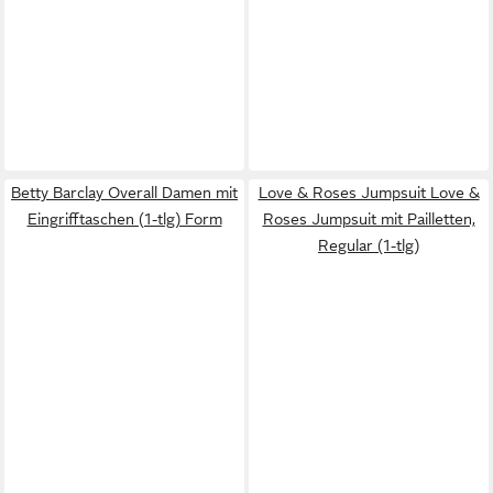
Betty Barclay Overall Damen mit
Love & Roses Jumpsuit Love &
Eingrifftaschen (1-tlg) Form
Roses Jumpsuit mit Pailletten,
Regular (1-tlg)