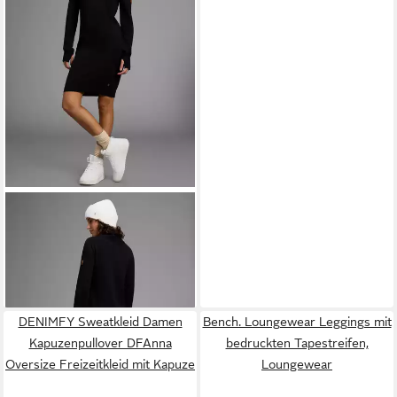
KANGAROOS
Strickkleid mit
hohem asymetrischem
49,99 €
Kragen
DENIMFY Sweatkleid Damen
Bench. Loungewear Leggings mit
Kapuzenpullover DFAnna
bedruckten Tapestreifen,
Oversize Freizeitkleid mit Kapuze
Loungewear