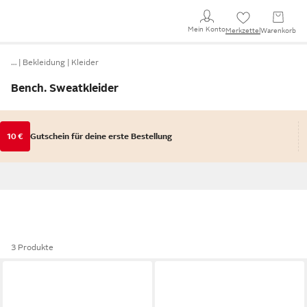
Mein Konto
Merkzettel
Warenkorb
…
Bekleidung
Kleider
Bench. Sweatkleider
10 €
Gutschein für deine erste Bestellung
3 Produkte