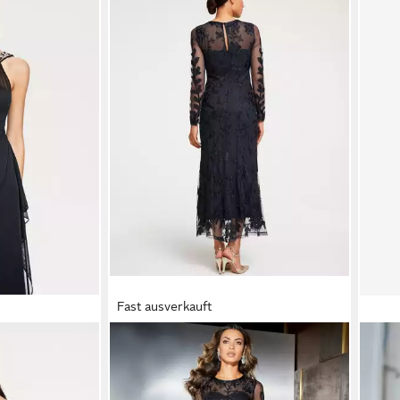
Fast ausverkauft
kleid Ärmellos
HEINE
Etuikleid Abendkleid Langarm
HEI
239,00 €
59,9