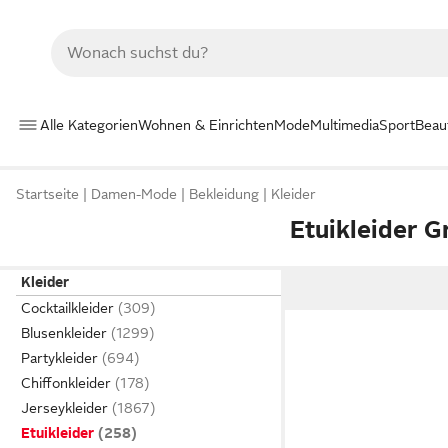
Alle Kategorien
Wohnen & Einrichten
Mode
Multimedia
Sport
Beau
Startseite
Damen-Mode
Bekleidung
Kleider
Etuikleider G
Kleider
Cocktailkleider
Blusenkleider
Partykleider
Chiffonkleider
Jerseykleider
Etuikleider