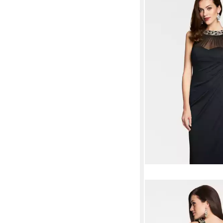
HEINE
Etuikleid Abend
179,00 €