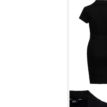
QUEENKEROSIN
Etuik
Look
99,99 €