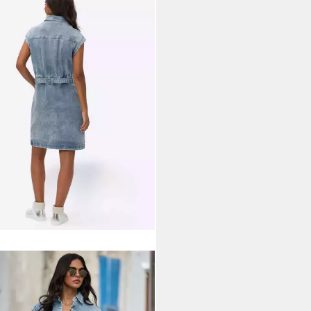
NE
Etuikleid Jeans-Kleid Kurzarm
9 €