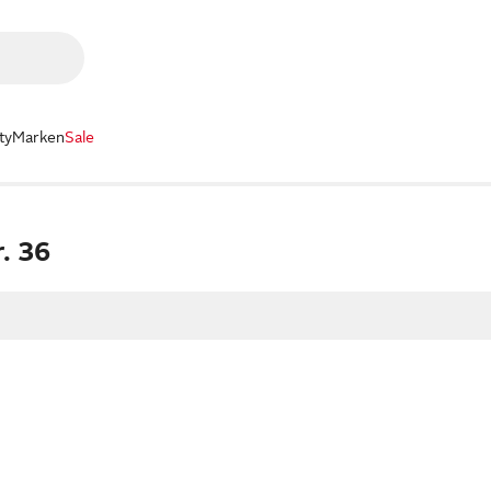
ty
Marken
Sale
r. 36