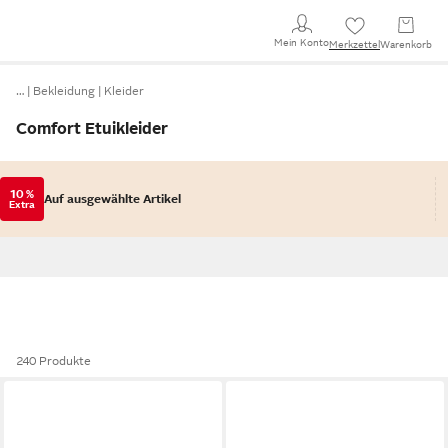
Mein Konto
Merkzettel
Warenkorb
…
Bekleidung
Kleider
Comfort Etuikleider
10 %
Auf ausgewählte Artikel
Extra
240 Produkte