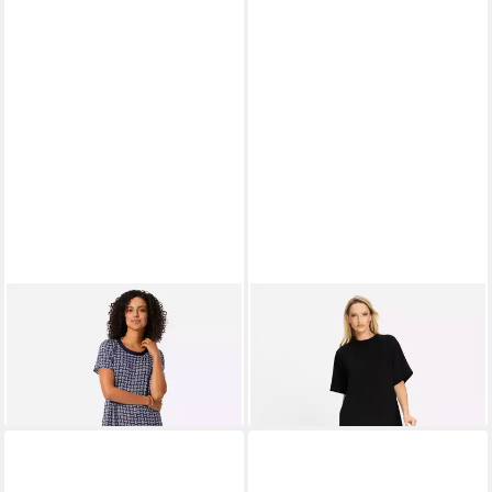
WITT
Etuikleid Webkleid
HEINE
Etuikleid Kleid Kurzarm
49,99 €
Kurzarm
ab 44,99 €