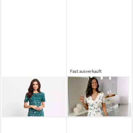
Fast ausverkauft
WITT
Etuikleid Kleid Kurzarm
WITT
Etuikleid Druck-Kleid
ab 44,99 €
89,99 €
Kurzarm
ab 99,99 €
-50%