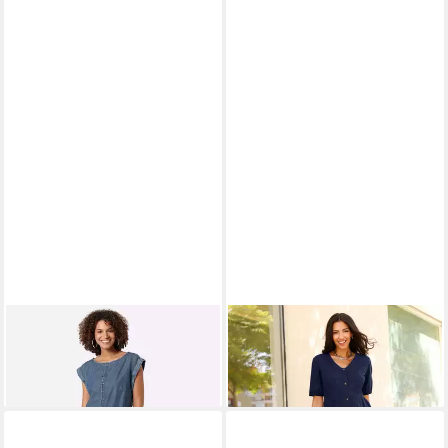
WITT
Etuikleid Kleid Kurzarm
SIEH AN!
Etuikleid Kleid
ab 13,99 €
34,99 €
Kurzarm
55,00 €
-60%