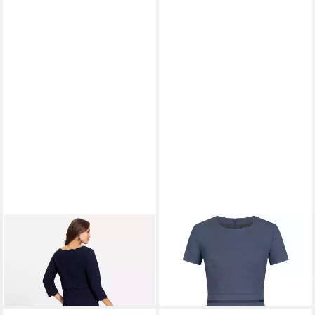
WITT
Etuikleid Etuikleid 3/4-
GREIFF
Etuikleid 1064
Arm
MODERN Regular Fit
ab 89,99 €
ab 142,48 €
+1