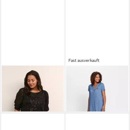
Fast ausverkauft
KAFFE CURVE
Etuikleid Kleid
WITT
Etuikleid Webkleid
KCsally Große Größen
Kurzarm
99,95 €
34,99 €
54,99 €
-36%