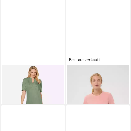
Fast ausverkauft
WITT
Etuikleid Kleid Kurzarm
INWEAR
Etuikleid Anzug
ab 19,99 €
49,99 €
HOLLYNIW
149,95 €
-60%